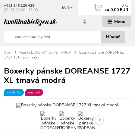
0
ks
+421 948 126 423
EUR
za
0,00 EUR
(Po.-Pi. 10.00 - 15.00)
Menu
Hľadať
Úvod
Pánske BOXERKY, SLIPY, TANGÁ
Boxerky pánske DOREANSE
1727 XL tmavá modrá
Boxerky pánske DOREANSE 1727
XL tmavá modrá
viac farieb
elastické