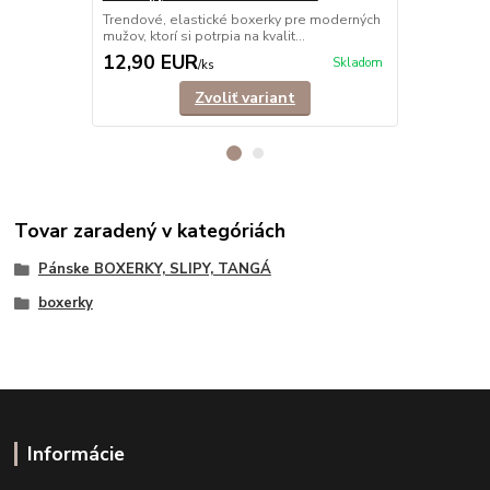
Trendové, elastické boxerky pre moderných
Trendové, e
mužov, ktorí si potrpia na kvalit...
mužov, ktorí s
12,90 EUR
8,50 EU
Skladom
/
ks
Zvoliť variant
Tovar zaradený v kategóriách
Pánske BOXERKY, SLIPY, TANGÁ
boxerky
Informácie