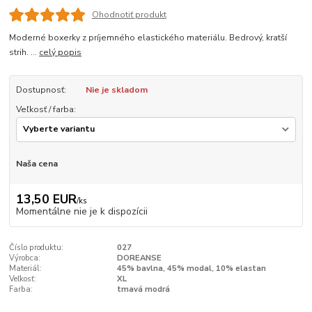
Ohodnotiť produkt
Moderné boxerky z príjemného elastického materiálu. Bedrový, kratší
strih. ...
celý popis
Dostupnosť:
Nie je skladom
Veľkosť / farba:
Naša cena
13,50 EUR
/
ks
Momentálne nie je k dispozícii
Číslo produktu:
027
Výrobca:
DOREANSE
Materiál:
45% bavlna, 45% modal, 10% elastan
Veľkosť:
XL
Farba:
tmavá modrá