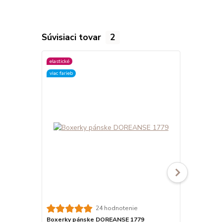
Súvisiaci tovar
2
elastické
elastické
viac farieb
viac farieb
24 hodnotenie
Boxerky pánske DOREANSE 1779
Boxerky pá