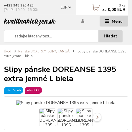
0
ks
+421 948 126 423
EUR
za
0,00 EUR
(Po.-Pi. 10.00 - 15.00)
Menu
Hľadať
Úvod
Pánske BOXERKY, SLIPY, TANGÁ
Slipy pánske DOREANSE 1395
extra jemné L biela
Slipy pánske DOREANSE 1395
extra jemné L biela
viac farieb
elastické