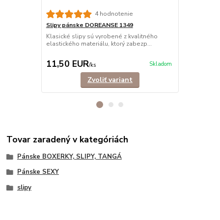
4 hodnotenie
Slipy pánske DOREANSE 1349
Slipy páns
BAVLNA
Klasické slipy sú vyrobené z kvalitného
elastického materiálu, ktorý zabezp...
Klasické sli
bavlny, ktor
11,50 EUR
11,90 E
Skladom
/
ks
Zvoliť variant
Tovar zaradený v kategóriách
Pánske BOXERKY, SLIPY, TANGÁ
Pánske SEXY
slipy