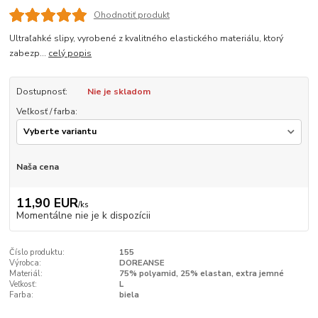
Ohodnotiť produkt
Ultraľahké slipy, vyrobené z kvalitného elastického materiálu, ktorý
zabezp...
celý popis
Dostupnosť:
Nie je skladom
Veľkosť / farba:
Naša cena
11,90 EUR
/
ks
Momentálne nie je k dispozícii
Číslo produktu:
155
Výrobca:
DOREANSE
Materiál:
75% polyamid, 25% elastan, extra jemné
Veľkosť:
L
Farba:
biela