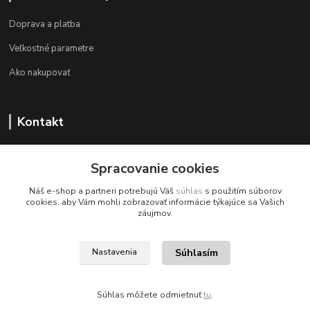
Doprava a platba
Veľkostné parametre
Ako nakupovať
Kontakt
+421 948 126 423
Spracovanie cookies
(Po.-Pi. 10.00 - 15.00)
Náš e-shop a partneri potrebujú Váš
súhlas
s použitím súborov
info@kvalitnaBielizen.sk
cookies, aby Vám mohli zobrazovať informácie týkajúce sa Vašich
záujmov.
Súhlasím
Nastavenia
Copyright © kvalitnabielizen.sk
Súhlas môžete odmietnuť
tu
.