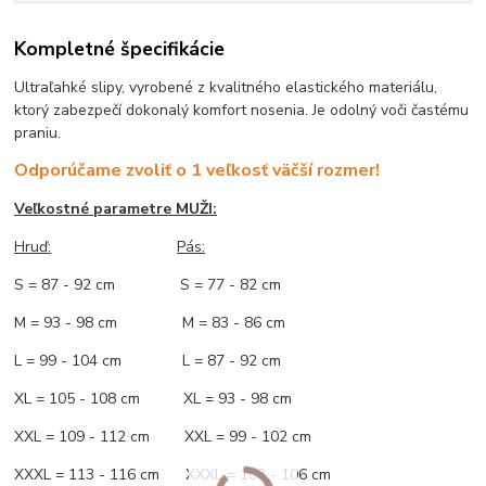
Kompletné špecifikácie
Ultraľahké slipy, vyrobené z kvalitného elastického materiálu,
ktorý zabezpečí dokonalý komfort nosenia. Je odolný voči častému
praniu.
Odporúčame zvoliť o 1 veľkosť väčší rozmer!
Veľkostné parametre MUŽI:
Hruď
:
Pás:
S = 87 - 92 cm S = 77 - 82 cm
M = 93 - 98 cm M = 83 - 86 cm
L = 99 - 104 cm L = 87 - 92 cm
XL = 105 - 108 cm XL = 93 - 98 cm
XXL = 109 - 112 cm XXL = 99 - 102 cm
XXXL = 113 - 116 cm XXXL = 103 - 106 cm