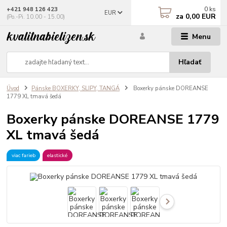
0
ks
+421 948 126 423
EUR
za
0,00 EUR
(Po.-Pi. 10.00 - 15.00)
Menu
Hľadať
Úvod
Pánske BOXERKY, SLIPY, TANGÁ
Boxerky pánske DOREANSE
1779 XL tmavá šedá
Boxerky pánske DOREANSE 1779
XL tmavá šedá
viac farieb
elastické