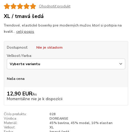
Ohodnotiť produkt
XL / tmavá šedá
Trendové, elastické boxerky pre moderných mužov, ktorí si potrpia na
kvalit...
celý popis
Dostupnosť:
Nie je skladom
Veľkosť / farba:
Naša cena
12,90 EUR
/
ks
Momentálne nie je k dispozícii
Číslo produktu:
028
Výrobca:
DOREANSE
Materiál:
45% bavlna, 45% modal, 10% elastan
Veľkosť:
XL
Farba:
tmavá šedá