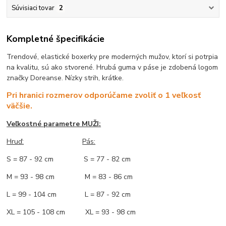
Súvisiaci tovar
2
Kompletné špecifikácie
Trendové, elastické boxerky pre moderných mužov, ktorí si potrpia
na kvalitu, sú ako stvorené. Hrubá guma v páse je zdobená logom
značky Doreanse. Nízky strih, krátke.
Pri hranici rozmerov odporúčame zvoliť o 1 veľkosť
väčšie.
Veľkostné parametre MUŽI:
Hruď
:
Pás:
S = 87 - 92 cm S = 77 - 82 cm
M = 93 - 98 cm M = 83 - 86 cm
L = 99 - 104 cm L = 87 - 92 cm
XL = 105 - 108 cm XL = 93 - 98 cm