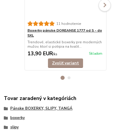
11 hodnotenie
Boxerky pánske DOREANSE 1777 od S - do
Boxerky pá
5XL
Trendové, e
mužov, ktorí s
Trendové, elastické boxerky pre moderných
mužov, ktorí si potrpia na kvalit...
13,90 EUR
12,90 E
Skladom
/
ks
Zvoliť variant
Tovar zaradený v kategóriách
Pánske BOXERKY, SLIPY, TANGÁ
boxerky
slipy