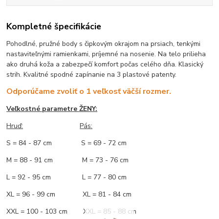
Kompletné špecifikácie
Pohodlné, pružné body s čipkovým okrajom na prsiach, tenkými
nastaviteľnými ramienkami, príjemné na nosenie. Na telo prilieha
ako druhá koža a zabezpečí komfort počas celého dňa. Klasický
strih. Kvalitné spodné zapínanie na 3 plastové patenty.
Odporúčame zvoliť o 1 veľkosť väčší rozmer.
Veľkostné parametre ŽENY:
Hruď:
Pás:
S = 84 - 87 cm S = 69 - 72 cm
M = 88 - 91 cm M = 73 - 76 cm
L = 92 - 95 cm L = 77 - 80 cm
XL = 96 - 99 cm XL = 81 - 84 cm
XXL = 100 - 103 cm XXL = 85 - 88 cm