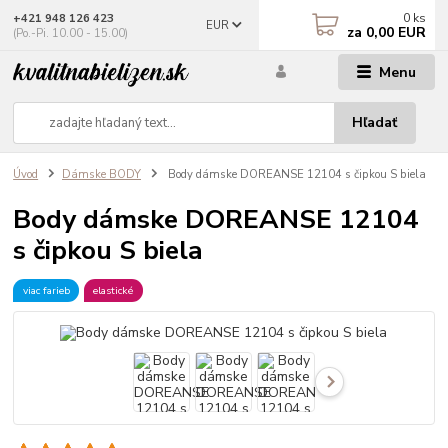
0
ks
+421 948 126 423
EUR
za
0,00 EUR
(Po.-Pi. 10.00 - 15.00)
Menu
Hľadať
Úvod
Dámske BODY
Body dámske DOREANSE 12104 s čipkou S biela
Body dámske DOREANSE 12104
s čipkou S biela
viac farieb
elastické