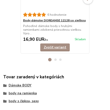
6 hodnotenie
Body dámske DOREANSE 12128 so sieťkou
Body dámsk
Pohodlné dámske body s hrubými
Pohodlné, e
ramienkami zdobená priesvitnou sieťkou.
nastaviteľný
Vyro...
16,90 EUR
16,50 E
Skladom
/
ks
Zvoliť variant
Tovar zaradený v kategóriách
Dámske BODY
body na ramienka
body s čipkou, sexy