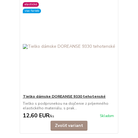
elastické
viac farieb
Tielko dámske DOREANSE 9330 tehotenské
Tielko s podprsnekou na dojčenie z príjemného
elastického materiálu, s prak...
12,60 EUR
Skladom
/
ks
Zvoliť variant