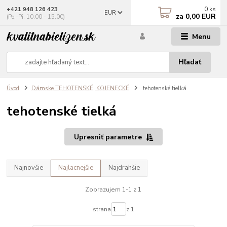
0
ks
+421 948 126 423
EUR
za
0,00 EUR
(Po.-Pi. 10.00 - 15.00)
Menu
Hľadať
Úvod
Dámske TEHOTENSKÉ, KOJENECKÉ
tehotenské tielká
tehotenské tielká
Upresniť parametre
Najnovšie
Najlacnejšie
Najdrahšie
Zobrazujem 1-1 z 1
strana
z 1