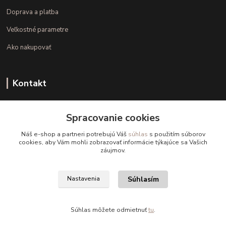
Doprava a platba
Veľkostné parametre
Ako nakupovať
Kontakt
+421 948 126 423
Spracovanie cookies
(Po.-Pi. 10.00 - 15.00)
Náš e-shop a partneri potrebujú Váš
súhlas
s použitím súborov
info@kvalitnaBielizen.sk
cookies, aby Vám mohli zobrazovať informácie týkajúce sa Vašich
záujmov.
Súhlasím
Nastavenia
Copyright © kvalitnabielizen.sk
Súhlas môžete odmietnuť
tu
.