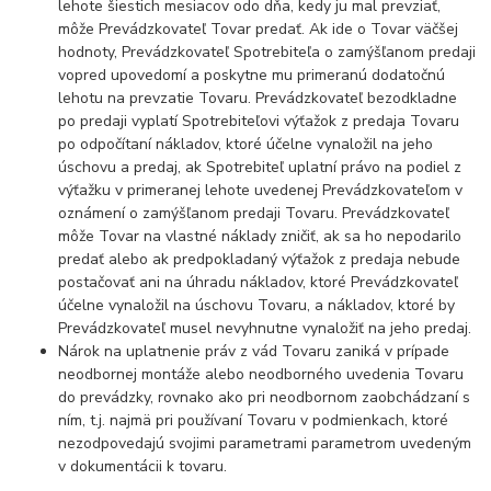
lehote šiestich mesiacov odo dňa, kedy ju mal prevziať,
môže Prevádzkovateľ Tovar predať. Ak ide o Tovar väčšej
hodnoty, Prevádzkovateľ Spotrebiteľa o zamýšľanom predaji
vopred upovedomí a poskytne mu primeranú dodatočnú
lehotu na prevzatie Tovaru. Prevádzkovateľ bezodkladne
po predaji vyplatí Spotrebiteľovi výťažok z predaja Tovaru
po odpočítaní nákladov, ktoré účelne vynaložil na jeho
úschovu a predaj, ak Spotrebiteľ uplatní právo na podiel z
výťažku v primeranej lehote uvedenej Prevádzkovateľom v
oznámení o zamýšľanom predaji Tovaru. Prevádzkovateľ
môže Tovar na vlastné náklady zničiť, ak sa ho nepodarilo
predať alebo ak predpokladaný výťažok z predaja nebude
postačovať ani na úhradu nákladov, ktoré Prevádzkovateľ
účelne vynaložil na úschovu Tovaru, a nákladov, ktoré by
Prevádzkovateľ musel nevyhnutne vynaložiť na jeho predaj.
Nárok na uplatnenie práv z vád Tovaru zaniká v prípade
neodbornej montáže alebo neodborného uvedenia Tovaru
do prevádzky, rovnako ako pri neodbornom zaobchádzaní s
ním, t.j. najmä pri používaní Tovaru v podmienkach, ktoré
nezodpovedajú svojimi parametrami parametrom uvedeným
v dokumentácii k tovaru.