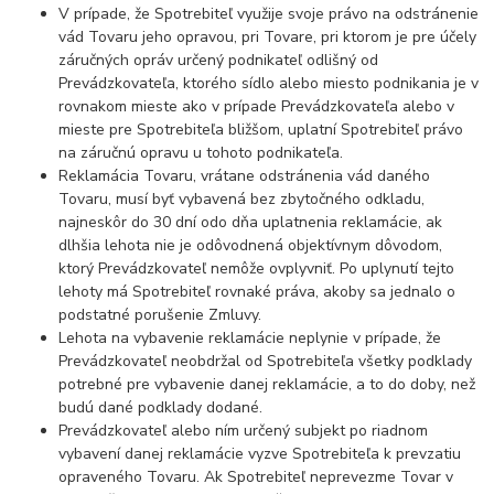
V prípade, že Spotrebiteľ využije svoje právo na odstránenie
vád Tovaru jeho opravou, pri Tovare, pri ktorom je pre účely
záručných opráv určený podnikateľ odlišný od
Prevádzkovateľa, ktorého sídlo alebo miesto podnikania je v
rovnakom mieste ako v prípade Prevádzkovateľa alebo v
mieste pre Spotrebiteľa bližšom, uplatní Spotrebiteľ právo
na záručnú opravu u tohoto podnikateľa.
Reklamácia Tovaru, vrátane odstránenia vád daného
Tovaru, musí byť vybavená bez zbytočného odkladu,
najneskôr do 30 dní odo dňa uplatnenia reklamácie, ak
dlhšia lehota nie je odôvodnená objektívnym dôvodom,
ktorý Prevádzkovateľ nemôže ovplyvniť. Po uplynutí tejto
lehoty má Spotrebiteľ rovnaké práva, akoby sa jednalo o
podstatné porušenie Zmluvy.
Lehota na vybavenie reklamácie neplynie v prípade, že
Prevádzkovateľ neobdržal od Spotrebiteľa všetky podklady
potrebné pre vybavenie danej reklamácie, a to do doby, než
budú dané podklady dodané.
Prevádzkovateľ alebo ním určený subjekt po riadnom
vybavení danej reklamácie vyzve Spotrebiteľa k prevzatiu
opraveného Tovaru. Ak Spotrebiteľ neprevezme Tovar v