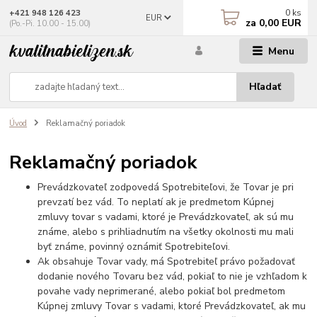
0
ks
+421 948 126 423
EUR
za
0,00 EUR
(Po.-Pi. 10.00 - 15.00)
Menu
Hľadať
Úvod
Reklamačný poriadok
Reklamačný poriadok
Prevádzkovateľ zodpovedá Spotrebiteľovi, že Tovar je pri
prevzatí bez vád. To neplatí ak je predmetom Kúpnej
zmluvy tovar s vadami, ktoré je Prevádzkovateľ, ak sú mu
známe, alebo s prihliadnutím na všetky okolnosti mu mali
byť známe, povinný oznámiť Spotrebiteľovi.
Ak obsahuje Tovar vady, má Spotrebiteľ právo požadovať
dodanie nového Tovaru bez vád, pokiaľ to nie je vzhľadom k
povahe vady neprimerané, alebo pokiaľ bol predmetom
Kúpnej zmluvy Tovar s vadami, ktoré Prevádzkovateľ, ak mu