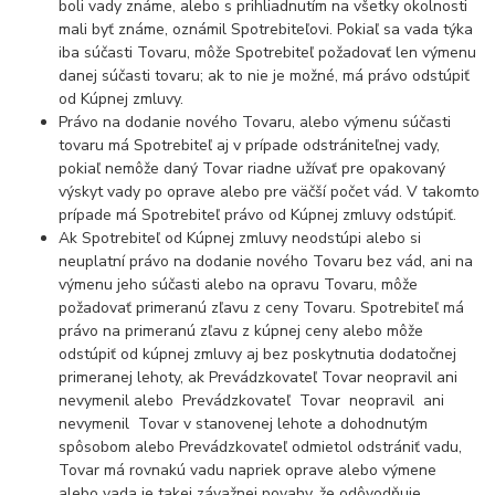
boli vady známe, alebo s prihliadnutím na všetky okolnosti
mali byť známe, oznámil Spotrebiteľovi. Pokiaľ sa vada týka
iba súčasti Tovaru, môže Spotrebiteľ požadovať len výmenu
danej súčasti tovaru; ak to nie je možné, má právo odstúpiť
od Kúpnej zmluvy.
Právo na dodanie nového Tovaru, alebo výmenu súčasti
tovaru má Spotrebiteľ aj v prípade odstrániteľnej vady,
pokiaľ nemôže daný Tovar riadne užívať pre opakovaný
výskyt vady po oprave alebo pre väčší počet vád. V takomto
prípade má Spotrebiteľ právo od Kúpnej zmluvy odstúpiť.
Ak Spotrebiteľ od Kúpnej zmluvy neodstúpi alebo si
neuplatní právo na dodanie nového Tovaru bez vád, ani na
výmenu jeho súčasti alebo na opravu Tovaru, môže
požadovať primeranú zľavu z ceny Tovaru. Spotrebiteľ má
právo na primeranú zľavu z kúpnej ceny alebo môže
odstúpiť od kúpnej zmluvy aj bez poskytnutia dodatočnej
primeranej lehoty, ak Prevádzkovateľ Tovar neopravil ani
nevymenil alebo Prevádzkovateľ Tovar neopravil ani
nevymenil Tovar v stanovenej lehote a dohodnutým
spôsobom alebo Prevádzkovateľ odmietol odstrániť vadu,
Tovar má rovnakú vadu napriek oprave alebo výmene
alebo vada je takej závažnej povahy, že odôvodňuje