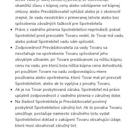
okamžitú zľavu z kúpnej ceny alebo odstúpenie od kúpnej
zmluvy, alebo Prevádzkovateľ vyhlásil alebo je z okolností
zrejmé, že vadu neodstráni v primeranej lehote alebo bez
spôsobenia závažných ťažkostí pre Spotrebiteľa.
Právo z vadného plnenia Spotrebiteľovi neprináleží, pokiaľ
Spotrebiteľ pred prevzatím Tovaru vedel, že Tovar má vadu,
alebo pokiaľ Spotrebiteľ vadu sám spôsobil.
Zodpovednosť Prevádzkovateľa za vady Tovaru sa
nevzťahuje na opotrebenie Tovaru spôsobené jeho
obvyklým užívaním, pri Tovare predávanom za nižšiu kúpnu
cenu na vadu, pre ktorú bola nižšia kúpna cena dohodnutá,
pri použitom Tovare na vadu zodpovedajúcu miere
používania alebo opotrebenia, ktorú Tovar mal pri prevzatí
Spotrebiteľom, alebo ak to vyplýva z povahy Tovaru.
Ak je na Tovar poskytovaná záruka, Spotrebiteľ má právo
uplatniť zodpovednosť z vadného plnenia v záručnej dobe.
Na žiadosť Spotrebiteľa je Prevádzkovateľ povinný
poskytnúť Spotrebiteľovi záručný list. Ak to povaha Tovaru
umožňuje, postačuje namiesto záručného listu vydať
Spotrebiteľovi doklad o zakúpení Tovaru obsahujúci údaje,
ktoré musí obsahovať záručný list.