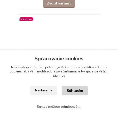
Zvoliť variant
elastické
Spracovanie cookies
Náš e-shop a partneri potrebujú Váš
súhlas
s použitím súborov
cookies, aby Vám mohli zobrazovať informácie týkajúce sa Vašich
záujmov.
Súhlasím
Nastavenia
4 hodnotenie
Slipy pánske DOREANSE 1349
Súhlas môžete odmietnuť
tu
.
Klasické slipy sú vyrobené z kvalitného elastického
materiálu, ktorý zabezp...