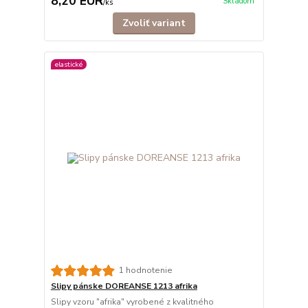
8,20 EUR
Skladom
/
ks
Zvoliť variant
elastické
1 hodnotenie
Slipy pánske DOREANSE 1213 afrika
Slipy vzoru "afrika" vyrobené z kvalitného