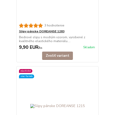
3 hodnotenie
Slipy pánske DOREANSE 1283
Bedrové slipy s modrým vzorom, vyrobené z
kvalitného elastického materiálu....
9,90 EUR
Skladom
/
ks
Zvoliť variant
elastické
viac farieb