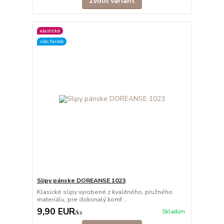
Zvoliť variant
elastické
viac farieb
Slipy pánske DOREANSE 1023
Klasické slipy vyrobené z kvalitného, pružného
materiálu, pre dokonalý komf...
9,90 EUR
Skladom
/
ks