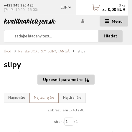
0
ks
+421 948 126 423
EUR
za
0,00 EUR
(Po.-Pi. 10.00 - 15.00)
Menu
Hľadať
Úvod
Pánske BOXERKY, SLIPY, TANGÁ
slipy
slipy
Upresniť parametre
Najnovšie
Najlacnejšie
Najdrahšie
Zobrazujem 1-48 z 48
strana
z 1