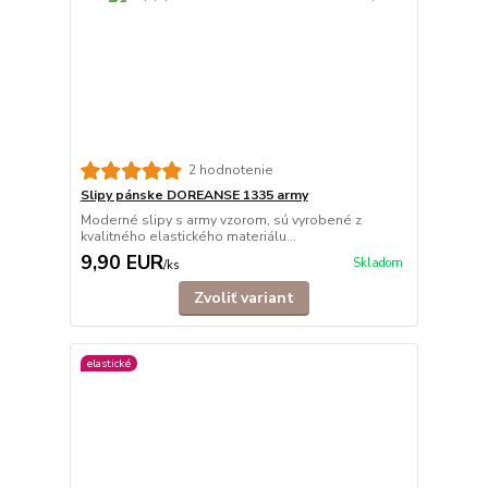
2 hodnotenie
Slipy pánske DOREANSE 1335 army
Moderné slipy s army vzorom, sú vyrobené z
kvalitného elastického materiálu...
9,90 EUR
Skladom
/
ks
Zvoliť variant
elastické