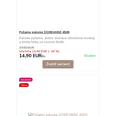
Pyžamo pánske DOREANSE 4506
Pánske pyžamo, alebo domáce oblečenie modrej
a šedej farby so vzorom /krátk...
29,50 EUR
Ušetríte 14,60 EUR
(- 49 %)
14,90 EUR
Skladom
/
ks
Zvoliť variant
elastické
Zľava