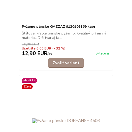
Pyžamo pánske GAZZAZ 9120103169 kapri
Štýlové, krátke pánske pyžamo. Kvalitný, príjemný
material. Drží tvar aj fa...
18,90 EUR
Ušetríte 6,00 EUR
(- 32 %)
12,90 EUR
Skladom
/
ks
Zvoliť variant
elastické
Zľava