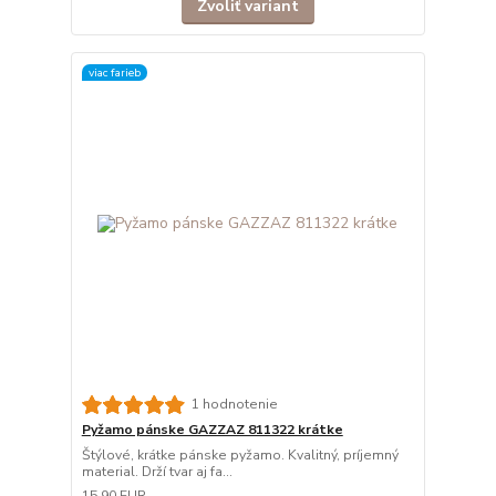
Zvoliť variant
viac farieb
1 hodnotenie
Pyžamo pánske GAZZAZ 811322 krátke
Štýlové, krátke pánske pyžamo. Kvalitný, príjemný
material. Drží tvar aj fa...
15,90 EUR