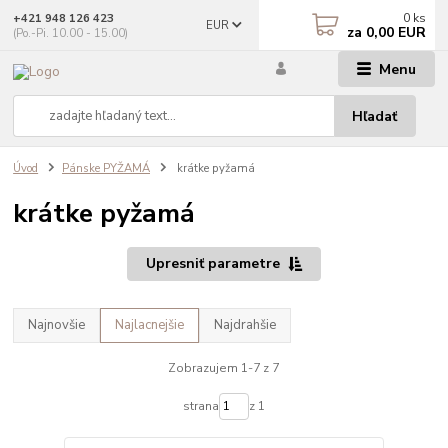
0
ks
+421 948 126 423
EUR
za
0,00 EUR
(Po.-Pi. 10.00 - 15.00)
Menu
Hľadať
Úvod
Pánske PYŽAMÁ
krátke pyžamá
krátke pyžamá
Upresniť parametre
Najnovšie
Najlacnejšie
Najdrahšie
Zobrazujem 1-7 z 7
strana
z 1