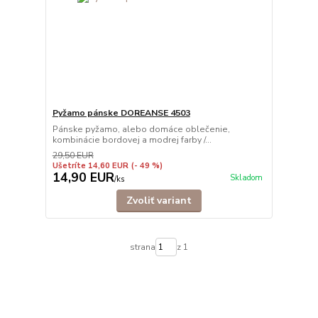
Pyžamo pánske DOREANSE 4503
Pánske pyžamo, alebo domáce oblečenie,
kombinácie bordovej a modrej farby /...
29,50 EUR
Ušetríte 14,60 EUR
(- 49 %)
14,90 EUR
Skladom
/
ks
Zvoliť variant
strana
z 1