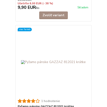
Ušetríte 6,00 EUR
(- 38 %)
9,90 EUR
Skladom
/
ks
Zvoliť variant
viac farieb
1 hodnotenie
Pyžamo pánske GAZZAZ 812021 krátke