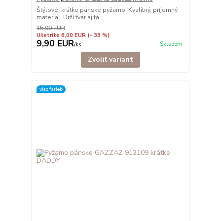
Štýlové, krátke pánske pyžamo. Kvalitný, príjemný
material. Drží tvar aj fa...
15,90 EUR
Ušetríte 6,00 EUR
(- 38 %)
9,90 EUR
Skladom
/
ks
Zvoliť variant
viac farieb