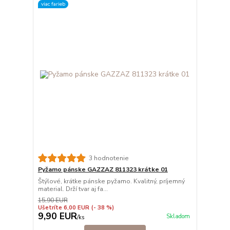
viac farieb
3 hodnotenie
Pyžamo pánske GAZZAZ 811323 krátke 01
Štýlové, krátke pánske pyžamo. Kvalitný, príjemný
material. Drží tvar aj fa...
15,90 EUR
Ušetríte 6,00 EUR
(- 38 %)
9,90 EUR
Skladom
/
ks