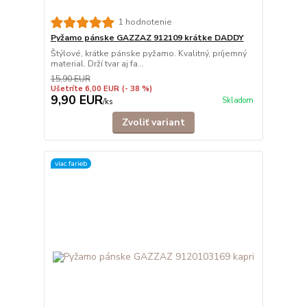
1 hodnotenie
Pyžamo pánske GAZZAZ 912109 krátke DADDY
Štýlové, krátke pánske pyžamo. Kvalitný, príjemný
material. Drží tvar aj fa...
15,90 EUR
Ušetríte 6,00 EUR
(- 38 %)
9,90 EUR
Skladom
/
ks
Zvoliť variant
viac farieb