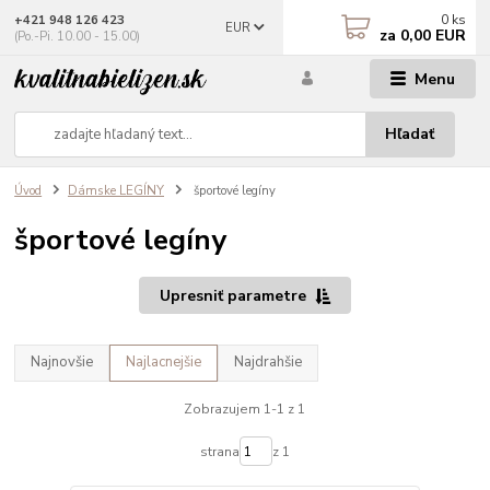
0
ks
+421 948 126 423
EUR
za
0,00 EUR
(Po.-Pi. 10.00 - 15.00)
Menu
Hľadať
Úvod
Dámske LEGÍNY
športové legíny
športové legíny
Upresniť parametre
Najnovšie
Najlacnejšie
Najdrahšie
Zobrazujem 1-1 z 1
strana
z 1