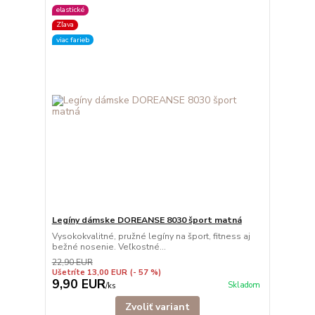
elastické
Zľava
viac farieb
Legíny dámske DOREANSE 8030 šport matná
Vysokokvalitné, pružné legíny na šport, fitness aj
bežné nosenie. Veľkostné...
22,90 EUR
Ušetríte 13,00 EUR
(- 57 %)
9,90 EUR
Skladom
/
ks
Zvoliť variant