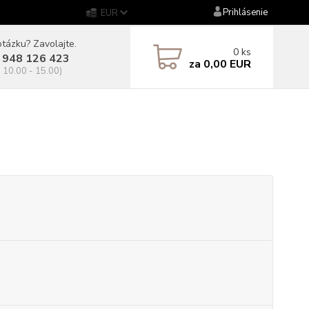
Prihlásenie
EUR
tázku? Zavolajte.
0
ks
 948 126 423
za
0,00 EUR
. 10.00 - 15.00)