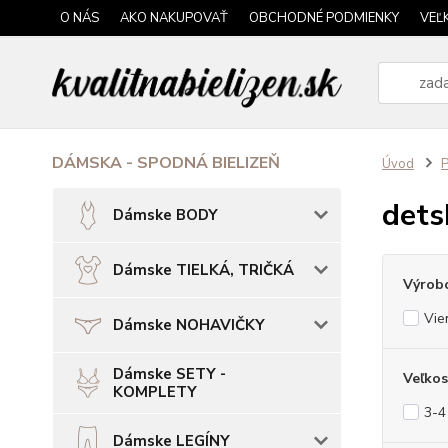
O NÁS
AKO NAKUPOVAŤ
OBCHODNÉ PODMIENKY
VEĽ
DÁMSKA - SPODNÁ BIELIZEŇ
Úvod
dets
Dámske BODY
Dámske TIELKÁ, TRIČKÁ
Výrob
Vie
Dámske NOHAVIČKY
Dámske SETY -
Veľkos
KOMPLETY
3-4
Dámske LEGÍNY