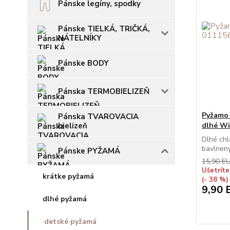
Pánske legíny, spodky
Pánske TIELKÁ, TRIČKÁ,
NÁTELNÍKY
Pánske BODY
Pánska TERMOBIELIZEŇ
Pyžamo 
Pánska TVAROVACIA
bielizeň
dlhé W
Dlhé chl
bavlnený 
Pánske PYŽAMÁ
15,90 E
Ušetríte
krátke pyžamá
(- 38 %)
9,90 
dlhé pyžamá
detské pyžamá