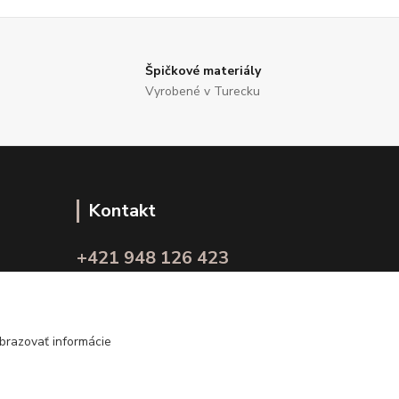
Špičkové materiály
Vyrobené v Turecku
Kontakt
+421 948 126 423
(Po.-Pi. 10.00 - 15.00)
info@kvalitnaBielizen.sk
brazovať informácie