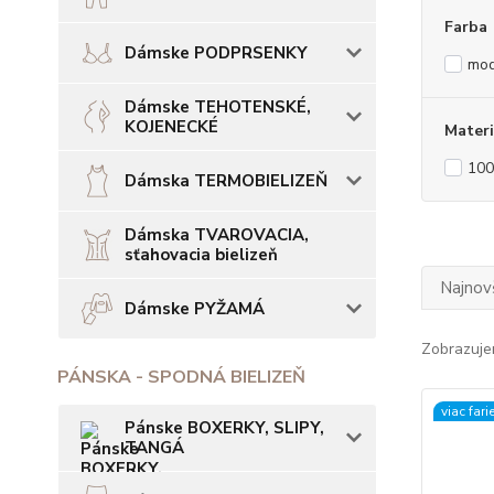
Farba
Dámske PODPRSENKY
mod
Dámske TEHOTENSKÉ,
KOJENECKÉ
Materi
100
Dámska TERMOBIELIZEŇ
Dámska TVAROVACIA,
sťahovacia bielizeň
Najnov
Dámske PYŽAMÁ
Zobrazuje
PÁNSKA - SPODNÁ BIELIZEŇ
viac fari
Pánske BOXERKY, SLIPY,
TANGÁ