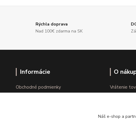
Rýchla doprava
D
Nad 100€ zdarma na SK
Zá
Informácie
O náku
Obchodné podmienky
Vrátenie tov
Ochrana osobných údajov
Online vráte
Kontakty
Reklamácie
Náš e-shop a partn