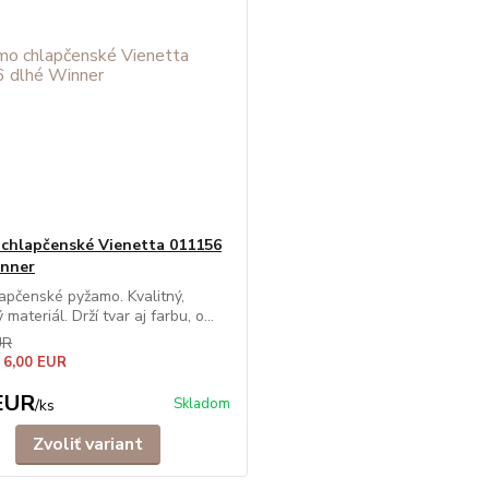
chlapčenské Vienetta 011156
inner
apčenské pyžamo. Kvalitný,
materiál. Drží tvar aj farbu, o...
UR
 6,00 EUR
EUR
Skladom
/
ks
Zvoliť variant