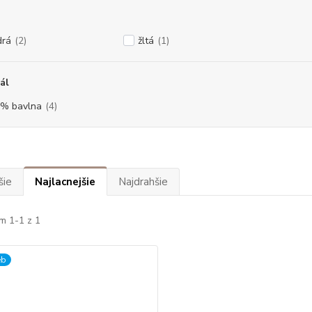
rá
(2)
žltá
(1)
ál
% bavlna
(4)
šie
Najlacnejšie
Najdrahšie
m 1-1 z 1
eb