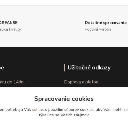
OREANSE
Detailné spracovanie
ruka kvality
Poctivá výroba
pe
Užitočné odkazy
aru do 14dní
Doprava a platba
nie tovaru
Veľkostné parametre
Spracovanie cookies
Ako nakupovať
eri potrebujú Váš
súhlas
s použitím súborov cookies, aby Vám mohli zo
týkajúce sa Vašich záujmov.