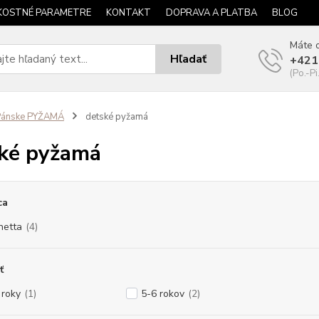
KOSTNÉ PARAMETRE
KONTAKT
DOPRAVA A PLATBA
BLOG
Máte o
Hľadať
+421
(Po.-Pi
Pánske PYŽAMÁ
detské pyžamá
ké pyžamá
ca
netta
(4)
ť
 roky
(1)
5-6 rokov
(2)