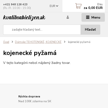
0
ks
+421 948 126 423
EUR
za
0,00 EUR
(Po.-Pi. 10.00 - 15.00)
Menu
Hľadať
Úvod
Dámske TEHOTENSKÉ, KOJENECKÉ
kojenecké pyžamá
kojenecké pyžamá
V tejto kategórii nebol nájdený žiadny tovar.
Rýchla doprava
Nad 100€ zdarma na SK