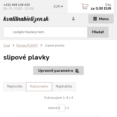
0
ks
+421 948 126 423
EUR
za
0,00 EUR
(Po.-Pi. 10.00 - 15.00)
Menu
Hľadať
Úvod
Pánske PLAVKY
slipové plavky
slipové plavky
Upresniť parametre
Najnovšie
Najlacnejšie
Najdrahšie
Zobrazujem 1-4 z 4
strana
z 1