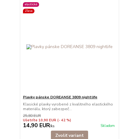
elastické
Zľava
Plavky pánske DOREANSE 3809 nightlife
Klasické plavky vyrobené z kvalitného elastického
materiálu, ktorý zabezpeč...
25,80 EUR
Ušetríte 10,90 EUR
(- 42 %)
14,90 EUR
Skladom
/
ks
Zvoliť variant