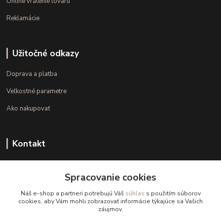
Online vrátenie tovaru
Reklamácie
Užitočné odkazy
Doprava a platba
Veľkostné parametre
Ako nakupovať
Kontakt
+421 948 126 423
Spracovanie cookies
(Po.-Pi. 10.00 - 15.00)
Náš e-shop a partneri potrebujú Váš
súhlas
s použitím súborov
info@kvalitnaBielizen.sk
cookies, aby Vám mohli zobrazovať informácie týkajúce sa Vašich
záujmov.