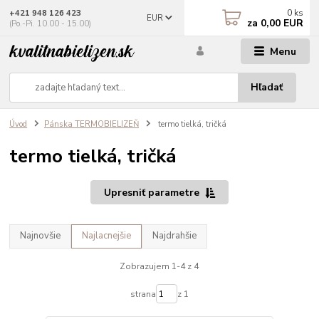
0
ks
+421 948 126 423
EUR
za
0,00 EUR
(Po.-Pi. 10.00 - 15.00)
Menu
Hľadať
Úvod
Pánska TERMOBIELIZEŇ
termo tielká, tričká
termo tielká, tričká
Upresniť parametre
Najnovšie
Najlacnejšie
Najdrahšie
Zobrazujem 1-4 z 4
strana
z 1