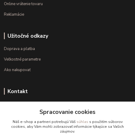
Online vrátenie tovaru
Reklamácie
Užitočné odkazy
Doprava a platba
Veľkostné parametre
Ako nakupovať
Kontakt
+421 948 126 423
Spracovanie cookies
(Po.-Pi. 10.00 - 15.00)
Náš e-shop a partneri potrebujú Váš
súhlas
s použitím súborov
info@kvalitnaBielizen.sk
cookies, aby Vám mohli zobrazovať informácie týkajúce sa Vašich
záujmov.