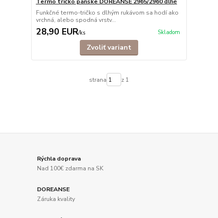
Termo tričko pánske DOREANSE 2965/2960 dlhé
Funkčné termo-tričko s dlhým rukávom sa hodí ako
vrchná, alebo spodná vrstv...
28,90 EUR
Skladom
/
ks
Zvoliť variant
strana
z 1
Rýchla doprava
Nad 100€ zdarma na SK
DOREANSE
Záruka kvality