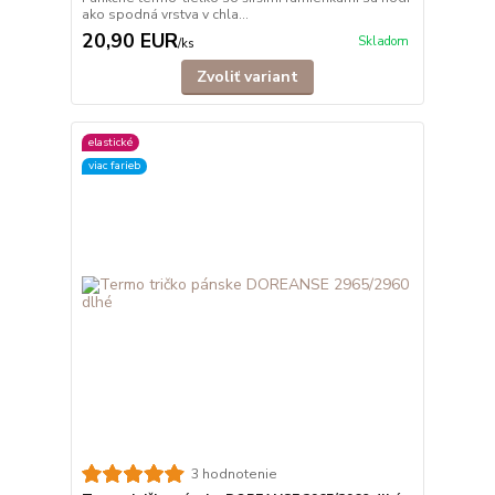
ako spodná vrstva v chla...
20,90 EUR
Skladom
/
ks
Zvoliť variant
elastické
viac farieb
3 hodnotenie