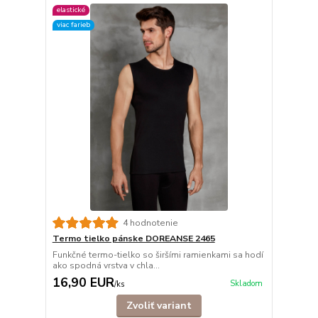
elastické
viac farieb
4 hodnotenie
Termo tielko pánske DOREANSE 2465
Funkčné termo-tielko so širšími ramienkami sa hodí
ako spodná vrstva v chla...
16,90 EUR
Skladom
/
ks
Zvoliť variant