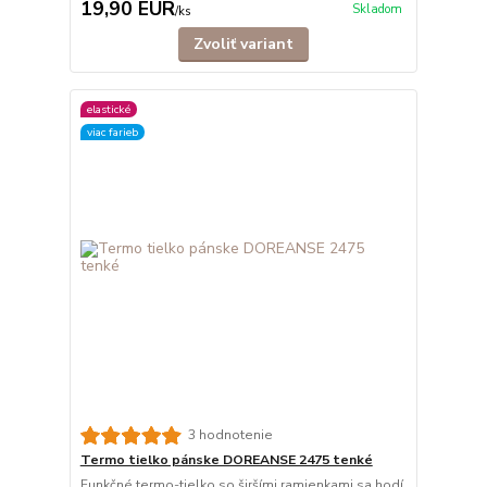
19,90 EUR
Skladom
/
ks
Zvoliť variant
elastické
viac farieb
3 hodnotenie
Termo tielko pánske DOREANSE 2475 tenké
Funkčné termo-tielko so širšími ramienkami sa hodí