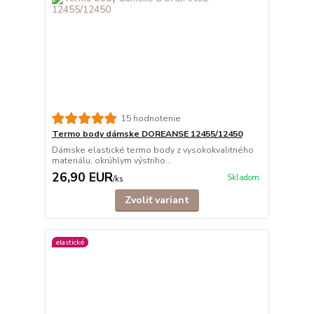
15 hodnotenie
Termo body dámske DOREANSE 12455/12450
Dámske elastické termo body z vysokokvalitného
materiálu, okrúhlym výstriho...
26,90 EUR
Skladom
/
ks
Zvoliť variant
elastické