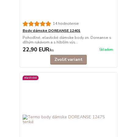
14 hodnotenie
Body dámske DOREANSE 12401
Pohodlné, elastické dámske body zn. Doreanse s
dlhým rukávom a s hlbším výs...
22,90 EUR
Skladom
/
ks
Zvoliť variant
elastické