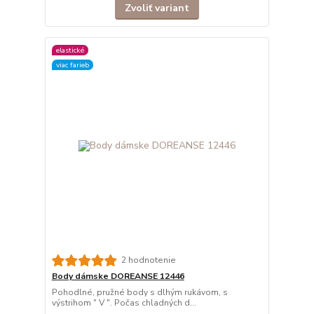
Zvoliť variant
elastické
viac farieb
2 hodnotenie
Body dámske DOREANSE 12446
Pohodlné, pružné body s dlhým rukávom, s
výstrihom " V ". Počas chladných d...