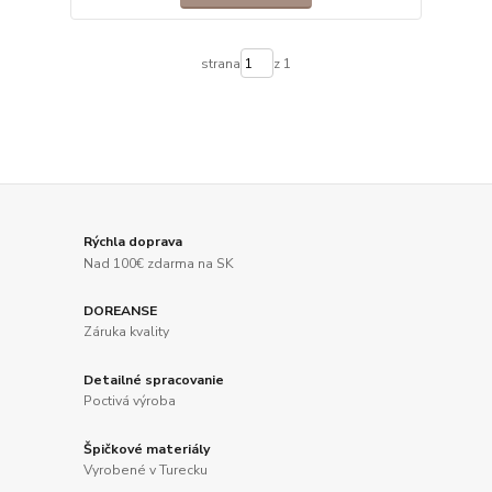
strana
z 1
Rýchla doprava
Nad 100€ zdarma na SK
DOREANSE
Záruka kvality
Detailné spracovanie
Poctivá výroba
Špičkové materiály
Vyrobené v Turecku