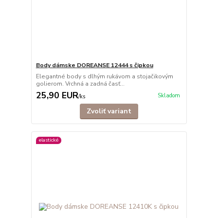
Body dámske DOREANSE 12444 s čipkou
Elegantné body s dlhým rukávom a stojačikovým
golierom. Vrchná a zadná časť...
25,90 EUR
Skladom
/
ks
Zvoliť variant
elastické