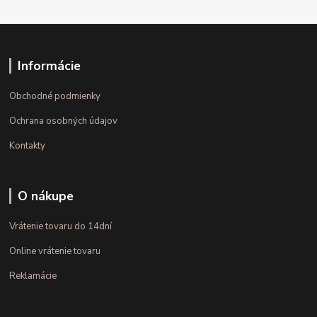
Informácie
Obchodné podmienky
Ochrana osobných údajov
Kontakty
O nákupe
Vrátenie tovaru do 14dní
Online vrátenie tovaru
Reklamácie