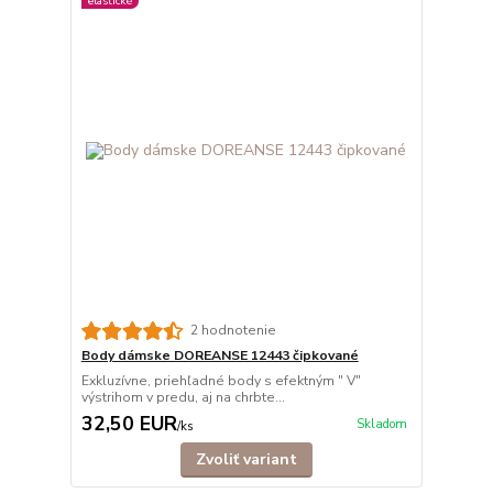
elastické
2 hodnotenie
Body dámske DOREANSE 12443 čipkované
Exkluzívne, priehľadné body s efektným " V"
výstrihom v predu, aj na chrbte...
32,50 EUR
Skladom
/
ks
Zvoliť variant