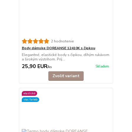
2 hodnotenie
Body dámske DOREANSE 12410K s čipkou
Elegantné, elastické body s čipkou, dlhým rukávom
a širokým výstrihom. Príj...
25,90 EUR
Skladom
/
ks
Zvoliť variant
elastické
viac farieb