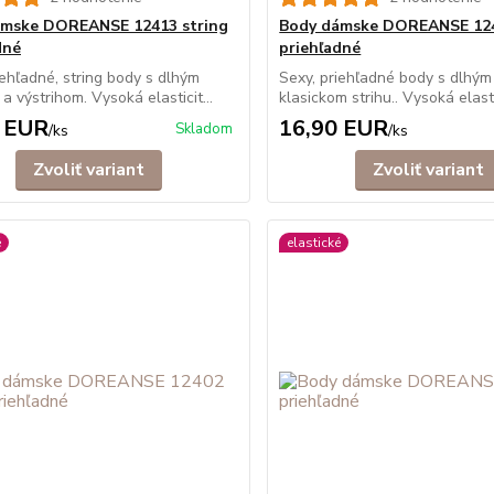
ámske DOREANSE 12413 string
Body dámske DOREANSE 12
dné
priehľadné
iehľadné, string body s dlhým
Sexy, priehľadné body s dlhý
a výstrihom. Vysoká elasticit...
klasickom strihu.. Vysoká elastic
 EUR
16,90 EUR
Skladom
/
ks
/
ks
Zvoliť variant
Zvoliť variant
é
elastické