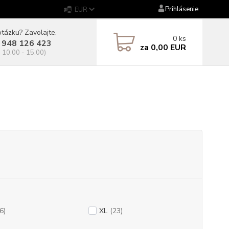
Prihlásenie
EUR
tázku? Zavolajte.
0
ks
 948 126 423
za
0,00 EUR
. 10.00 - 15.00)
6)
XL
(23)