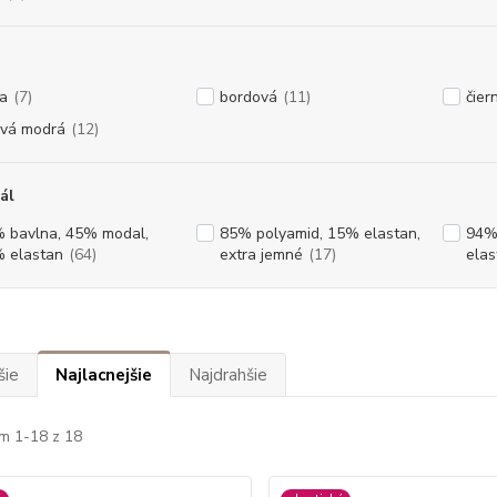
la
(7)
bordová
(11)
čier
vá modrá
(12)
ál
 bavlna, 45% modal,
85% polyamid, 15% elastan,
94%
 elastan
(64)
extra jemné
(17)
elas
šie
Najlacnejšie
Najdrahšie
m 1-18 z 18