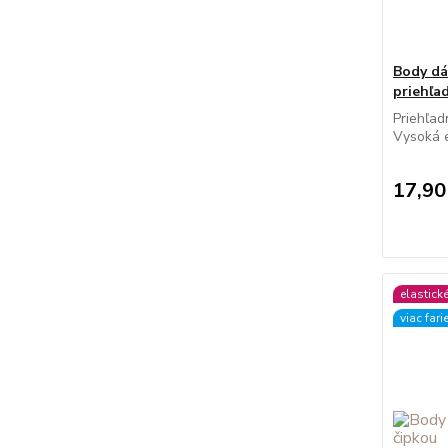
Body d
priehľa
Priehľad
Vysoká el
17,90
elastick
viac fari