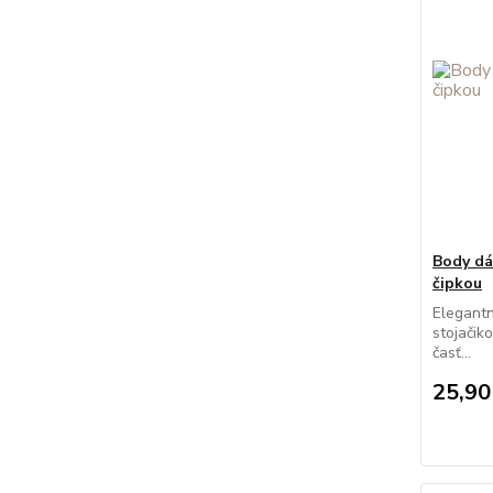
Body d
čipkou
Elegant
stojačik
časť...
25,90