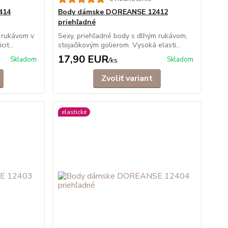
414
Body dámske DOREANSE 12412
priehľadné
m rukávom v
Sexy, priehľadné body s dlhým rukávom,
it...
stojačikovým golierom. Vysoká elasti...
17,90 EUR
Skladom
Skladom
/
ks
Zvoliť variant
elastické