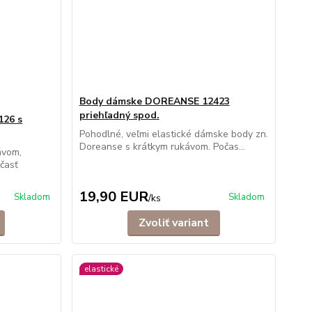
Body dámske DOREANSE 12423
priehľadný spod.
26 s
Pohodlné, veľmi elastické dámske body zn.
Doreanse s krátkym rukávom. Počas...
ávom,
 časť
19,90 EUR
Skladom
Skladom
/
ks
Zvoliť variant
elastické