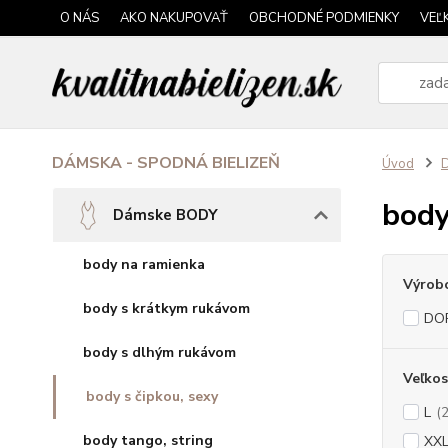
O NÁS
AKO NAKUPOVAŤ
OBCHODNÉ PODMIENKY
VEĽ
DÁMSKA - SPODNÁ BIELIZEŇ
Úvod
body
Dámske BODY
body na ramienka
Výrob
body s krátkym rukávom
DO
body s dlhým rukávom
Veľkos
body s čipkou, sexy
L
(
body tango, string
XX