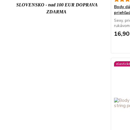
SLOVENSKO - nad 100 EUR DOPRAVA
Body d
ZDARMA
priehľa
Sexy, pr
rukávom 
16,90
elastick