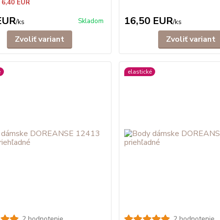
 6,40 EUR
EUR
16,50 EUR
Skladom
/
ks
/
ks
Zvoliť variant
Zvoliť variant
é
elastické
2 hodnotenie
2 hodnotenie