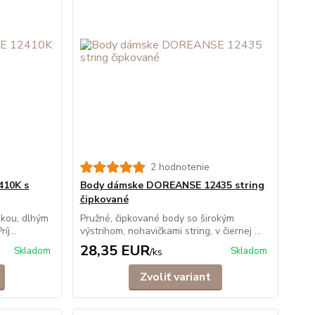
2 hodnotenie
410K s
Body dámske DOREANSE 12435 string
čipkované
pkou, dlhým
Pružné, čipkované body so širokým
j...
výstrihom, nohavičkami string, v čiernej ...
28,35 EUR
Skladom
Skladom
/
ks
Zvoliť variant