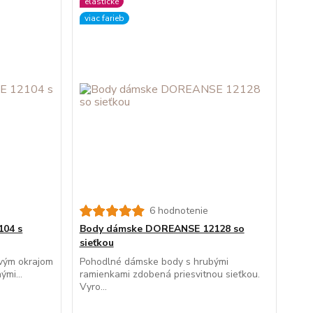
elastické
viac farieb
6 hodnotenie
04 s
Body dámske DOREANSE 12128 so
sieťkou
ovým okrajom
Pohodlné dámske body s hrubými
ými...
ramienkami zdobená priesvitnou sieťkou.
Vyro...