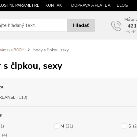
KOSTNÉ PARAMETRE
KONTAKT
DOPRAVA A PLATBA
BLOG
Máte o
Hľadať
+421
(Po.-Pi
Dámske BODY
body s čipkou, sexy
 s čipkou, sexy
ca
REANSE
(113)
ť
21)
M
(21)
S
(2
L
(4)