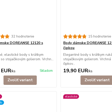
32 hodnotenie
15 hodnotenie
ámske DOREANSE 12120 s
Body dámske DOREANSE 121
čipkou
é, elastické body s krátkym
Elegantné body s krátkym ruk
so stojačikovým golierom. Vrchn...
stojačikovým golierom. Vrchná
čipkov...
 EUR
19,90 EUR
Skladom
/
ks
/
ks
Zvoliť variant
Zvoliť variant
é
elastické
eb