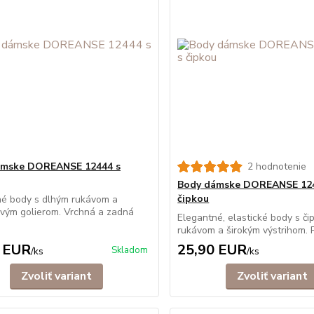
ámske DOREANSE 12444 s
2 hodnotenie
Body dámske DOREANSE 12
čipkou
né body s dlhým rukávom a
ovým golierom. Vrchná a zadná
Elegantné, elastické body s či
rukávom a širokým výstrihom. Prí
 EUR
25,90 EUR
Skladom
/
ks
/
ks
Zvoliť variant
Zvoliť variant