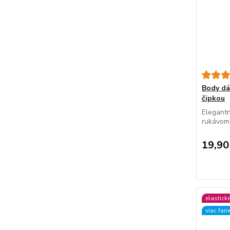
Body d
čipkou
Elegantn
rukávom 
19,90
elastick
viac fari