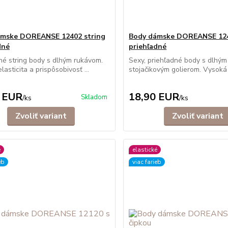
ámske DOREANSE 12402 string
Body dámske DOREANSE 12
dné
priehľadné
né string body s dlhým rukávom.
Sexy, priehľadné body s dlhým
asticita a prispôsobivosť ...
stojačikovým golierom. Vysoká e
 EUR
18,90 EUR
Skladom
/
ks
/
ks
Zvoliť variant
Zvoliť variant
é
elastické
eb
viac farieb