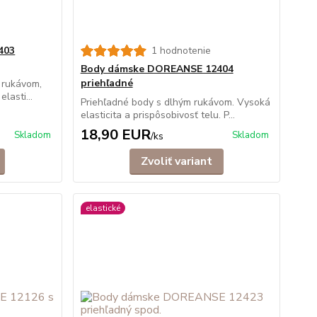
403
1 hodnotenie
Body dámske DOREANSE 12404
priehľadné
 rukávom,
lasti...
Priehľadné body s dlhým rukávom. Vysoká
elasticita a prispôsobivosť telu. P...
18,90 EUR
Skladom
Skladom
/
ks
Zvoliť variant
elastické