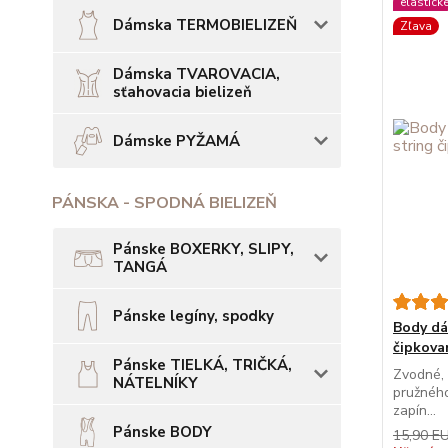
elastick
Dámska TERMOBIELIZEŇ
Zľava
Dámska TVAROVACIA,
sťahovacia bielizeň
Dámske PYŽAMÁ
PÁNSKA - SPODNÁ BIELIZEŇ
Pánske BOXERKY, SLIPY,
TANGÁ
Pánske legíny, spodky
Body d
čipkova
Pánske TIELKÁ, TRIČKÁ,
Zvodné, 
NÁTELNÍKY
pružného
zapín...
Pánske BODY
15,90 E