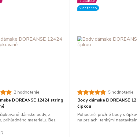
é
elastické
viac farieb
2 hodnotenie
5 hodnotenie
ámske DOREANSE 12424 string
Body dámske DOREANSE 121
né
čipkou
čipkované dámske body, z
Pohodlné, pružné body s čipk
, prihľadného materialu. Bez
na prsiach, tenkými nastaviteľn
UR