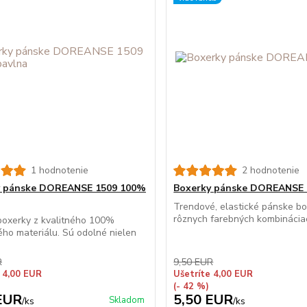
1 hodnotenie
2 hodnotenie
y pánske DOREANSE 1509 100%
Boxerky pánske DOREANSE 
Trendové, elastické pánske bo
rôznych farebných kombináciac
boxerky z kvalitného 100%
ho materiálu. Sú odolné nielen
R
9,50 EUR
 4,00 EUR
Ušetríte 4,00 EUR
(- 42 %)
EUR
5,50 EUR
Skladom
/
ks
/
ks