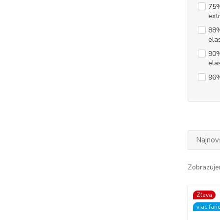
75%
ext
88%
ela
90%
ela
96%
Najnov
Zobrazuje
Zľava
viac fari