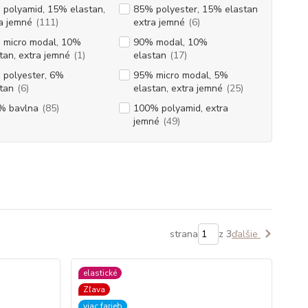
polyamid, 15% elastan,
85% polyester, 15% elastan
a jemné
(111)
extra jemné
(6)
 micro modal, 10%
90% modal, 10%
tan, extra jemné
(1)
elastan
(17)
 polyester, 6%
95% micro modal, 5%
tan
(6)
elastan, extra jemné
(25)
% bavlna
(85)
100% polyamid, extra
jemné
(49)
strana
z 3
ďalšie
elastické
Zľava
viac farieb