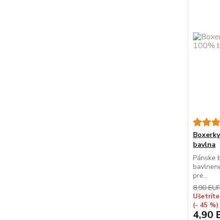
Boxerk
bavlna
Pánske 
bavlnené
pre...
8,90 EU
Ušetríte
(- 45 %)
4,90 