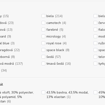
y
(15)
biela
(214)
bie
dová
(23)
camotech
(4)
čer
ová
(13)
farebné
(5)
fial
pard
(9)
micrology
(4)
mod
al blue
(3)
royal rose
(4)
ružo
ragdová
(22)
space black
(8)
spac
ieborná
(8)
šedá
(57)
telo
vá modrá
(137)
tmavá šedá
(16)
tyrk
(34)
ál
 viloft, 30% polyester,
43,5% bavlna, 43,5% modal,
45%
 polyamid, 5%
13% elastan
(1)
10%
stan
(6)