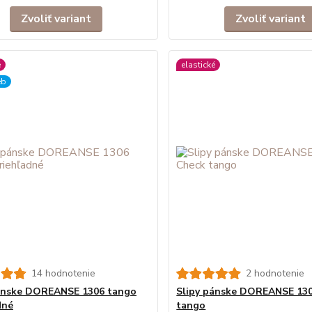
Zvoliť variant
Zvoliť variant
é
elastické
eb
14 hodnotenie
2 hodnotenie
ánske DOREANSE 1306 tango
Slipy pánske DOREANSE 13
dné
tango