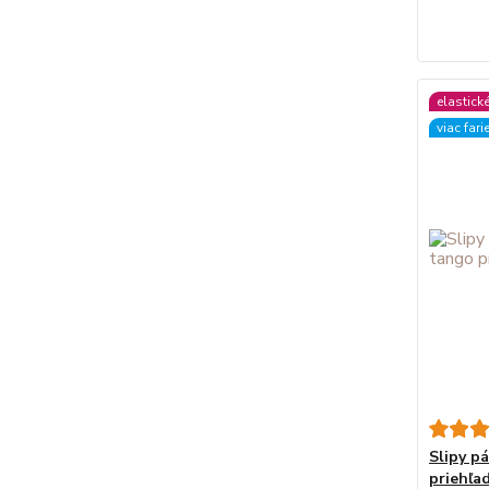
elastick
viac fari
Slipy p
priehľa