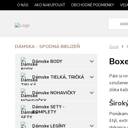
O NÁS
AKO NAKUPOVAŤ
OBCHODNÉ PODMIENKY
VEĽ
DÁMSKA - SPODNÁ BIELIZEŇ
Úvod
P
Boxe
Dámske BODY
Páni si r
Dámske TIELKÁ, TRIČKÁ
vzrušenie
získa ka
Dámske NOHAVIČKY
Širok
Dámske SETY -
KOMPLETY
Ponúkame
štýl, ext
Dámske LEGÍNY
dokonca a