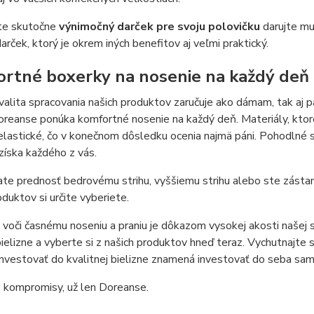
te skutočne
výnimočný darček pre svoju polovičku
darujte mu 
arček, ktorý je okrem iných benefitov aj veľmi praktický.
rtné boxerky na nosenie na každý deň
alita spracovania našich produktov zaručuje ako dámam, tak aj p
reanse ponúka komfortné nosenie na každý deň. Materiály, ktoré 
elastické, čo v konečnom dôsledku ocenia najmä páni. Pohodlné s
 získa každého z vás.
ate prednosť bedrovému strihu, vyššiemu strihu alebo ste zástan
oduktov si určite vyberiete.
voči časnému noseniu a praniu je dôkazom vysokej akosti našej s
ielizne a vyberte si z našich produktov hneď teraz. Vychutnajte s
nvestovať do kvalitnej bielizne znamená investovať do seba sa
 kompromisy, už len Doreanse.