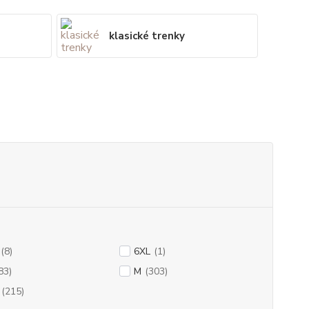
klasické trenky
(8)
6XL
(1)
83)
M
(303)
(215)