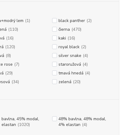
la+modrý lem
(1)
black panther
(2)
vená
(110)
čierna
(470)
ová
(16)
kaki
(16)
rá
(120)
royal black
(2)
vá
(8)
silver snake
(4)
e rose
(7)
staroružová
(4)
vá
(29)
tmavá hnedá
(4)
ysová
(34)
zelená
(20)
 bavlna, 45% modal,
48% bavlna, 48% modal,
 elastan
(1020)
4% elastan
(4)