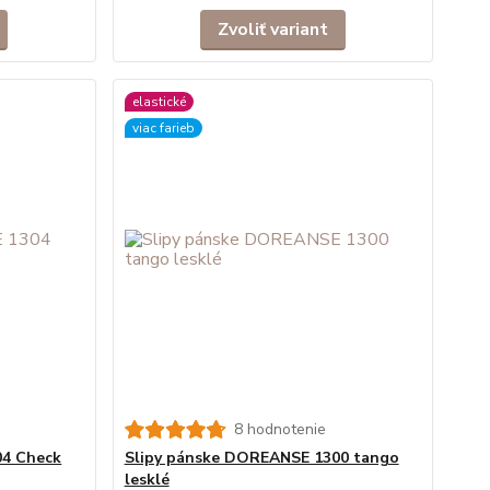
Zvoliť variant
elastické
viac farieb
8 hodnotenie
04 Check
Slipy pánske DOREANSE 1300 tango
lesklé