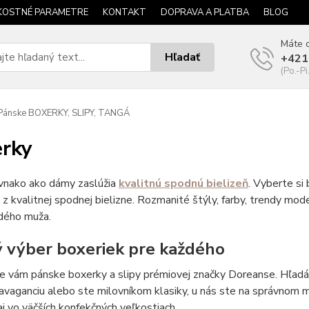
KOSTNÉ PARAMETRE
KONTAKT
DOPRAVA A PLATBA
BLOG
Máte o
Hľadať
+421
(Po.-Pi
ánske BOXERKY, SLIPY, TANGÁ
rky
ovnako ako dámy zaslúžia
kvalitnú spodnú bielizeň
. Vyberte si
 z kvalitnej spodnej bielizne. Rozmanité štýly, farby, trendy mo
ždého muža.
ý výber boxeriek pre každého
 vám pánske boxerky a slipy prémiovej značky Doreanse. Hľad
ravaganciu alebo ste milovníkom klasiky, u nás ste na správnom
j vo väčších konfekčných veľkostiach.