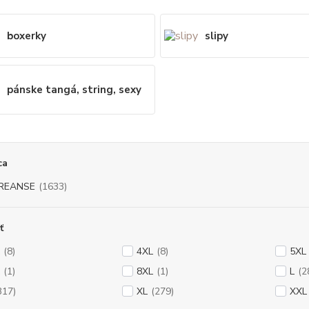
boxerky
slipy
pánske tangá, string, sexy
ca
REANSE
(1633)
ť
(8)
4XL
(8)
5XL
(1)
8XL
(1)
L
(2
317)
XL
(279)
XXL