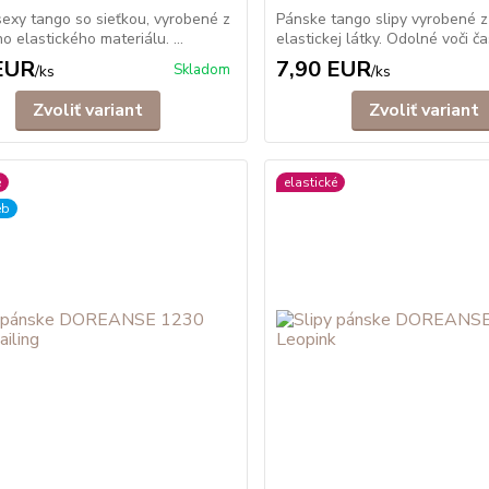
exy tango so sieťkou, vyrobené z
Pánske tango slipy vyrobené z
o elastického materiálu. ...
elastickej látky. Odolné voči čas
EUR
7,90 EUR
Skladom
/
ks
/
ks
Zvoliť variant
Zvoliť variant
é
elastické
eb