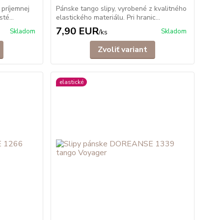
 príjemnej
Pánske tango slipy, vyrobené z kvalitného
té...
elastického materiálu. Pri hranic...
7,90 EUR
Skladom
Skladom
/
ks
Zvoliť variant
elastické