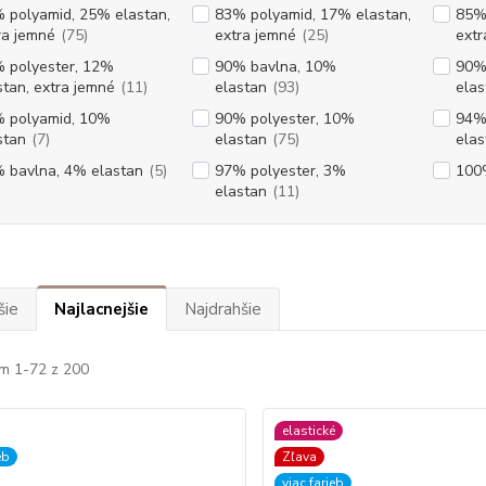
 polyamid, 25% elastan,
83% polyamid, 17% elastan,
85% 
ra jemné
(75)
extra jemné
(25)
extr
 polyester, 12%
90% bavlna, 10%
90%
stan, extra jemné
(11)
elastan
(93)
elas
 polyamid, 10%
90% polyester, 10%
94%
stan
(7)
elastan
(75)
elas
 bavlna, 4% elastan
(5)
97% polyester, 3%
100
elastan
(11)
šie
Najlacnejšie
Najdrahšie
m 1-72 z 200
elastické
eb
Zľava
viac farieb