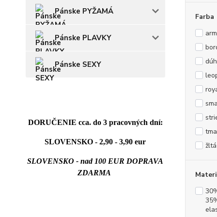
Pánske PYŽAMÁ
Farba
arm
Pánske PLAVKY
bor
dúh
Pánske SEXY
leo
roy
sma
str
DORUČENIE cca. do 3 pracovných dní:
tma
SLOVENSKO - 2,90 - 3,90 eur
žltá
SLOVENSKO - nad 100 EUR DOPRAVA
ZDARMA
Materi
30%
35%
ela