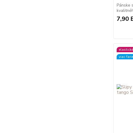
Pánske s
kvalitnéh
7,90 
elastick
viac fari