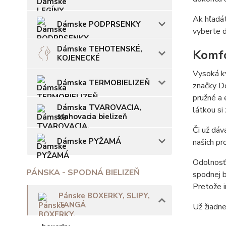
Ak hľadá
Dámske PODPRSENKY
vyberte d
Dámske TEHOTENSKÉ,
Komfo
KOJENECKÉ
Vysoká kv
Dámska TERMOBIELIZEŇ
značky Do
pružné a 
Dámska TVAROVACIA,
látkou si
sťahovacia bielizeň
Či už dáv
Dámske PYŽAMÁ
našich pr
Odolnosť 
PÁNSKA - SPODNÁ BIELIZEŇ
spodnej b
Pretože i
Pánske BOXERKY, SLIPY,
TANGÁ
Už žiadne