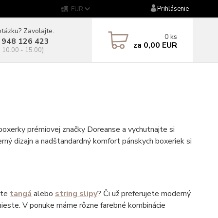
Prihlásenie
EUR
tázku? Zavolajte.
0
ks
 948 126 423
za
0,00 EUR
. 10.00 - 15.00)
 boxerky prémiovej značky Doreanse a vychutnajte si
derný dizajn a nadštandardný komfort pánskych boxeriek si
áte
tangá
alebo
string slipy
? Či už preferujete moderný
 mieste. V ponuke máme rôzne farebné kombinácie