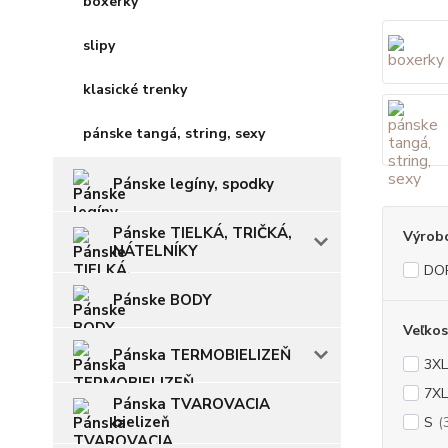
boxerky
slipy
klasické trenky
pánske tangá, string, sexy
Pánske legíny, spodky
Pánske TIELKÁ, TRIČKÁ,
Výrob
NÁTELNÍKY
DO
Pánske BODY
Veľkos
Pánska TERMOBIELIZEŇ
3XL
7XL
Pánska TVAROVACIA
bielizeň
S
(