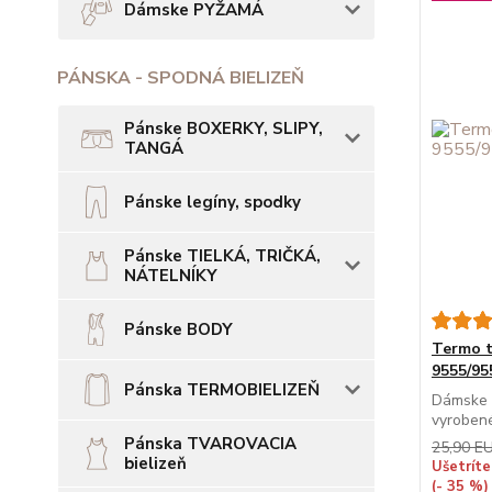
Dámske PYŽAMÁ
PÁNSKA - SPODNÁ BIELIZEŇ
Pánske BOXERKY, SLIPY,
TANGÁ
Pánske legíny, spodky
Pánske TIELKÁ, TRIČKÁ,
NÁTELNÍKY
Pánske BODY
Termo 
9555/95
Pánska TERMOBIELIZEŇ
Dámske t
vyrobené 
Pánska TVAROVACIA
25,90 E
bielizeň
Ušetríte
(- 35 %)