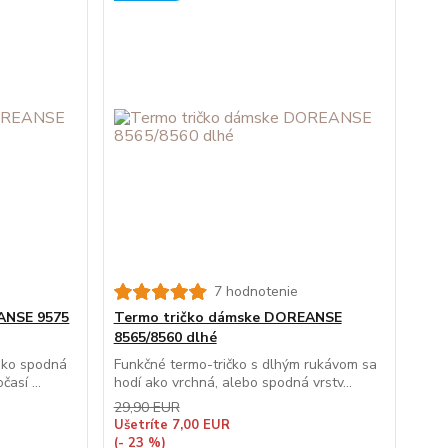
7 hodnotenie
ANSE 9575
Termo tričko dámske DOREANSE
8565/8560 dlhé
 ako spodná
Funkčné termo-tričko s dlhým rukávom sa
así ...
hodí ako vrchná, alebo spodná vrstv...
29,90 EUR
Ušetríte 7,00 EUR
(- 23 %)