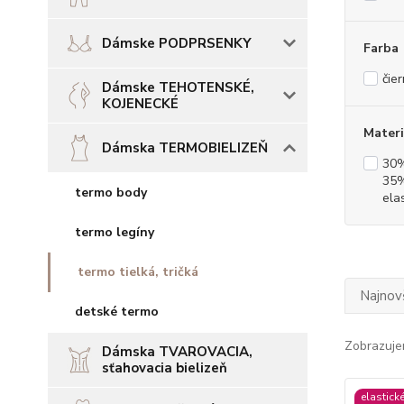
Dámske PODPRSENKY
Farba
čie
Dámske TEHOTENSKÉ,
KOJENECKÉ
Materi
Dámska TERMOBIELIZEŇ
30%
35%
termo body
ela
termo legíny
termo tielká, tričká
Najnov
detské termo
Zobrazuje
Dámska TVAROVACIA,
sťahovacia bielizeň
elastick