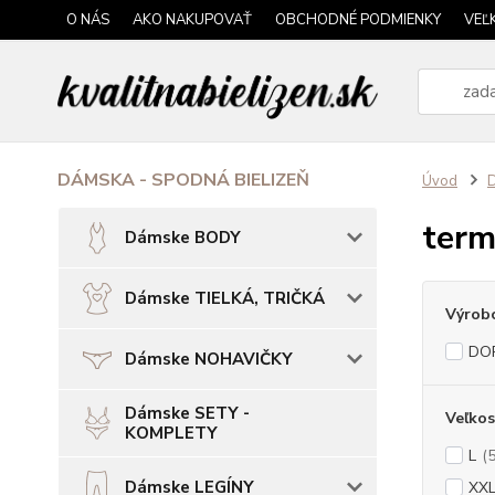
O NÁS
AKO NAKUPOVAŤ
OBCHODNÉ PODMIENKY
VEĽ
DÁMSKA - SPODNÁ BIELIZEŇ
Úvod
term
Dámske BODY
Dámske TIELKÁ, TRIČKÁ
Výrob
DO
Dámske NOHAVIČKY
Dámske SETY -
Veľkos
KOMPLETY
L
(5
Dámske LEGÍNY
XX