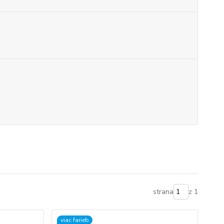
strana
z 1
viac farieb