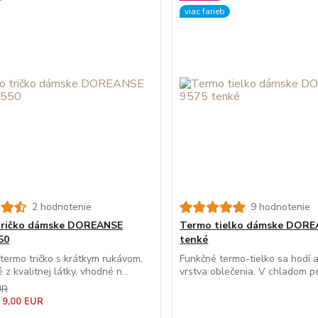
viac farieb
2 hodnotenie
9 hodnotenie
tričko dámske DOREANSE
Termo tielko dámske DORE
50
tenké
ermo tričko s krátkym rukávom,
Funkčné termo-tielko sa hodí
z kvalitnej látky, vhodné n...
vrstva oblečenia. V chladom poč
UR
 9,00 EUR