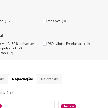
rna
(16)
maslová
(9)
ál
 viloft, 30% polyester,
96% viloft, 4% elastan
(12)
 polyamid, 5%
stan
(17)
šie
Najlacnejšie
Najdrahšie
m 1-4 z 4
é
elastické