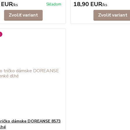
 EUR
18,90 EUR
Skladom
/
ks
/
ks
Zvoliť variant
Zvoliť variant
é
tričko dámske DOREANSE 8573
lhé