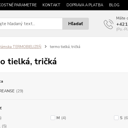
KOSTNÉ PARAMETRE
KONTAKT
DOPRAVA A PLATBA
BLOG
Máte o
Hľadať
+421
(Po.-Pi
Dámska TERMOBIELIZEŇ
termo tielká, tričká
o tielká, tričká
ca
REANSE
(29)
ť
)
M
(4)
S
(6
L
(5)