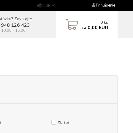
Prihlásenie
EUR
tázku? Zavolajte.
0
ks
 948 126 423
za
0,00 EUR
. 10.00 - 15.00)
)
XL
(5)