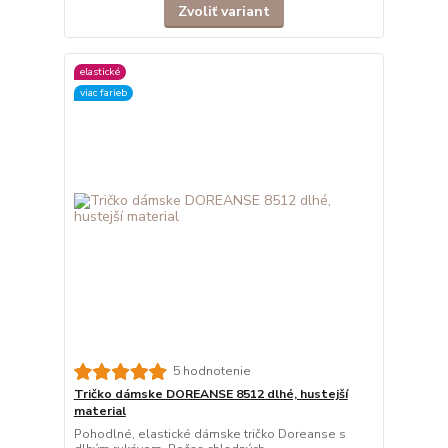
Zvoliť variant
elastické
viac farieb
5 hodnotenie
Tričko dámske DOREANSE 8512 dlhé, hustejší
material
Pohodlné, elastické dámske tričko Doreanse s