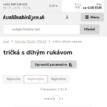
0
ks
+421 948 126 423
EUR
za
0,00 EUR
(Po.-Pi. 10.00 - 15.00)
Menu
Hľadať
Úvod
Dámske TIELKÁ, TRIČKÁ
tričká s dlhým rukávom
tričká s dlhým rukávom
Upresniť parametre
Najnovšie
Najlacnejšie
Najdrahšie
Zobrazujem 1-8 z 8
strana
z 1