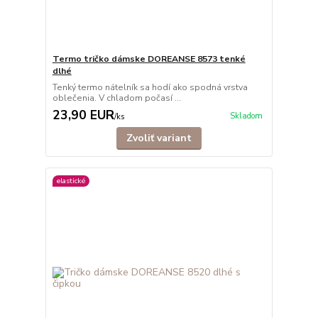
Termo tričko dámske DOREANSE 8573 tenké
dlhé
Tenký termo nátelník sa hodí ako spodná vrstva
oblečenia. V chladom počasí ...
23,90 EUR
Skladom
/
ks
Zvoliť variant
elastické