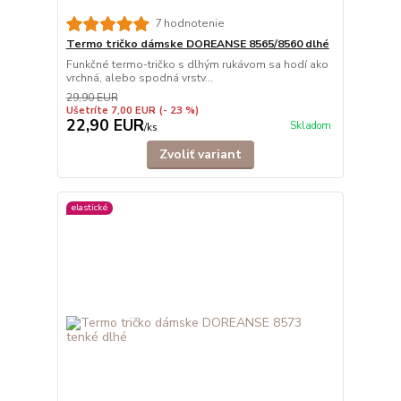
7 hodnotenie
Termo tričko dámske DOREANSE 8565/8560 dlhé
Funkčné termo-tričko s dlhým rukávom sa hodí ako
vrchná, alebo spodná vrstv...
29,90 EUR
Ušetríte 7,00 EUR
(- 23 %)
22,90 EUR
Skladom
/
ks
Zvoliť variant
elastické