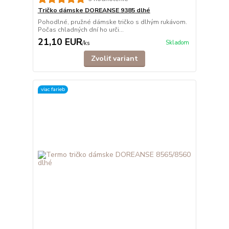
Tričko dámske DOREANSE 9385 dlhé
Pohodlné, pružné dámske tričko s dlhým rukávom.
Počas chladných dní ho urči...
21,10 EUR
Skladom
/
ks
Zvoliť variant
viac farieb