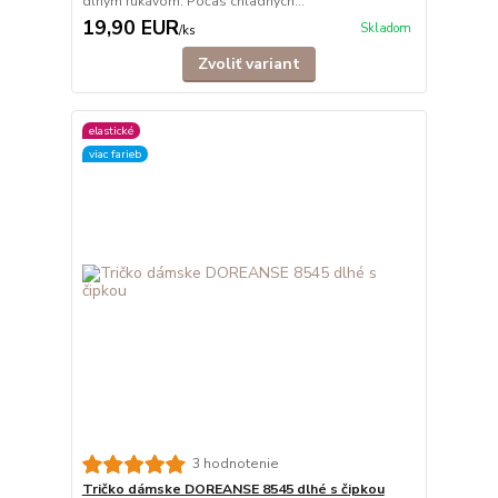
dlhým rukávom. Počas chladných...
19,90 EUR
Skladom
/
ks
Zvoliť variant
elastické
viac farieb
3 hodnotenie
Tričko dámske DOREANSE 8545 dlhé s čipkou