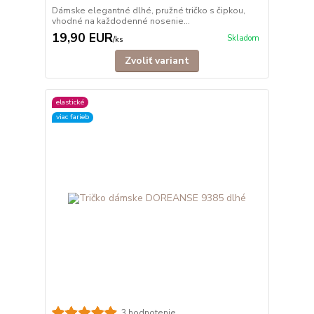
Dámske elegantné dlhé, pružné tričko s čipkou,
vhodné na každodenné nosenie...
19,90 EUR
Skladom
/
ks
Zvoliť variant
elastické
viac farieb
3 hodnotenie