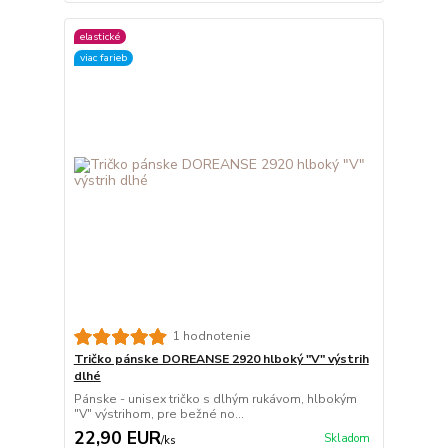
elastické
viac farieb
1 hodnotenie
Tričko pánske DOREANSE 2920 hlboký "V" výstrih
dlhé
Pánske - unisex tričko s dlhým rukávom, hlbokým
"V" výstrihom, pre bežné no...
22,90 EUR
Skladom
/
ks