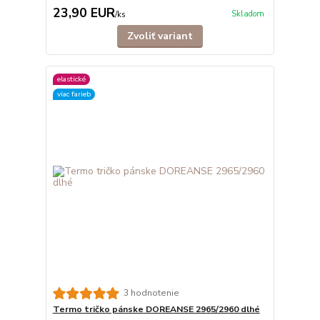
23,90 EUR
Skladom
/
ks
Zvoliť variant
elastické
viac farieb
3 hodnotenie
Termo tričko pánske DOREANSE 2965/2960 dlhé