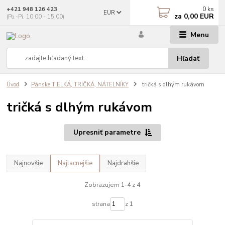
0
ks
+421 948 126 423
EUR
za
0,00 EUR
(Po.-Pi. 10.00 - 15.00)
Menu
Hľadať
Úvod
Pánske TIELKÁ, TRIČKÁ, NÁTELNÍKY
tričká s dlhým rukávom
tričká s dlhým rukávom
Upresniť parametre
Najnovšie
Najlacnejšie
Najdrahšie
Zobrazujem 1-4 z 4
strana
z 1