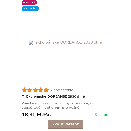
elastické
viac farieb
7 hodnotenie
Tričko pánske DOREANSE 2930 dlhé
Pánske - unisex tričko s dlhým rukávom, so
stojačikovým golierom, pre bežné...
18,90 EUR
Skladom
/
ks
Zvoliť variant