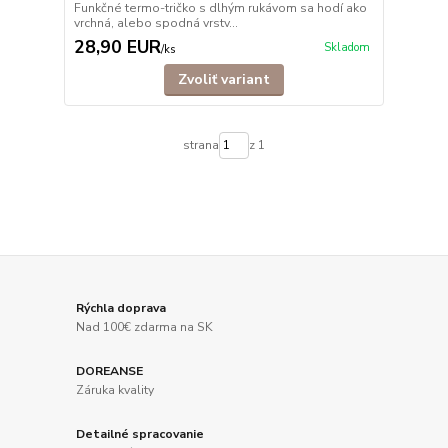
Funkčné termo-tričko s dlhým rukávom sa hodí ako
vrchná, alebo spodná vrstv...
28,90 EUR
Skladom
/
ks
Zvoliť variant
strana
z 1
Rýchla doprava
Nad 100€ zdarma na SK
DOREANSE
Záruka kvality
Detailné spracovanie