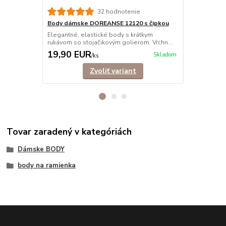
Body dámsk
32 hodnotenie
Elegantné b
Body dámske DOREANSE 12120 s čipkou
stojačikovým
Elegantné, elastické body s krátkym
rukávom so stojačikovým golierom. Vrchn...
19,90 EUR
25,90 E
Skladom
/
ks
Zvoliť variant
Tovar zaradený v kategóriách
Dámske BODY
body na ramienka