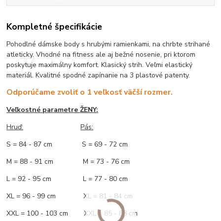
Kompletné špecifikácie
Pohodlné dámske body s hrubými ramienkami, na chrbte strihané
atleticky. Vhodné na fitness ale aj bežné nosenie, pri ktorom
poskytuje maximálny komfort. Klasický strih. Veľmi elastický
materiál. Kvalitné spodné zapínanie na 3 plastové patenty.
Odporúčame zvoliť o 1 veľkosť väčší rozmer.
Veľkostné parametre ŽENY:
Hruď:
Pás:
S = 84 - 87 cm S = 69 - 72 cm
M = 88 - 91 cm M = 73 - 76 cm
L = 92 - 95 cm L = 77 - 80 cm
XL = 96 - 99 cm XL = 81 - 84 cm
XXL = 100 - 103 cm XXL = 85 - 88 cm