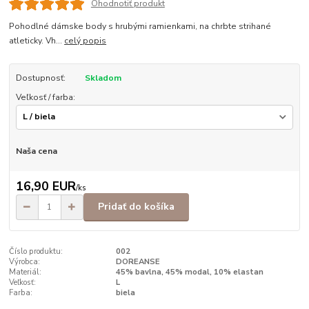
Ohodnotiť produkt
Pohodlné dámske body s hrubými ramienkami, na chrbte strihané
atleticky. Vh...
celý popis
Dostupnosť:
Skladom
Veľkosť / farba:
Naša cena
16,90 EUR
/
ks
Pridať do košíka
Číslo produktu:
002
Výrobca:
DOREANSE
Materiál:
45% bavlna, 45% modal, 10% elastan
Veľkosť:
L
Farba:
biela