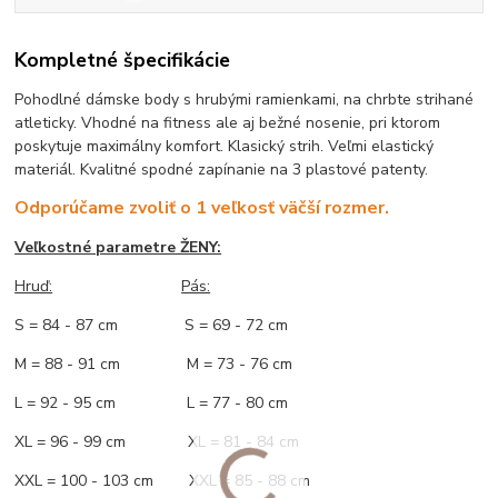
Kompletné špecifikácie
Pohodlné dámske body s hrubými ramienkami, na chrbte strihané
atleticky. Vhodné na fitness ale aj bežné nosenie, pri ktorom
poskytuje maximálny komfort. Klasický strih. Veľmi elastický
materiál. Kvalitné spodné zapínanie na 3 plastové patenty.
Odporúčame zvoliť o 1 veľkosť väčší rozmer.
Veľkostné parametre ŽENY:
Hruď:
Pás:
S = 84 - 87 cm S = 69 - 72 cm
M = 88 - 91 cm M = 73 - 76 cm
L = 92 - 95 cm L = 77 - 80 cm
XL = 96 - 99 cm XL = 81 - 84 cm
XXL = 100 - 103 cm XXL = 85 - 88 cm