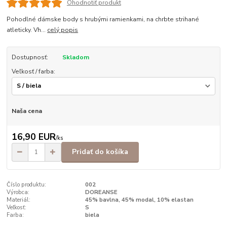
Ohodnotiť produkt
Pohodlné dámske body s hrubými ramienkami, na chrbte strihané
atleticky. Vh...
celý popis
Dostupnosť:
Skladom
Veľkosť / farba:
Naša cena
16,90 EUR
/
ks
Pridať do košíka
Číslo produktu:
002
Výrobca:
DOREANSE
Materiál:
45% bavlna, 45% modal, 10% elastan
Veľkosť:
S
Farba:
biela