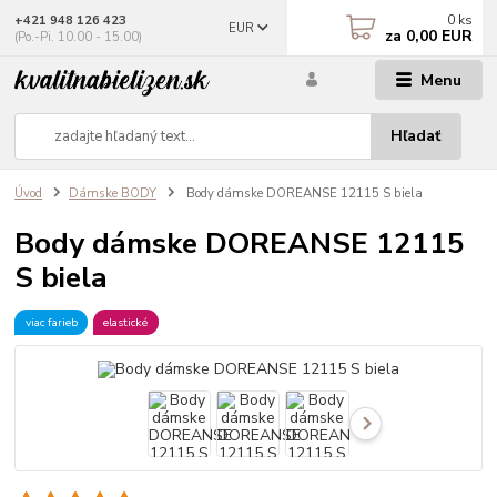
0
ks
+421 948 126 423
EUR
za
0,00 EUR
(Po.-Pi. 10.00 - 15.00)
Menu
Hľadať
Úvod
Dámske BODY
Body dámske DOREANSE 12115 S biela
Body dámske DOREANSE 12115
S biela
viac farieb
elastické