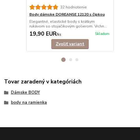
Body dámsk
32 hodnotenie
Elegantné b
Body dámske DOREANSE 12120 s čipkou
stojačikovým
Elegantné, elastické body s krátkym
rukávom so stojačikovým golierom. Vrchn...
19,90 EUR
25,90 E
Skladom
/
ks
Zvoliť variant
Tovar zaradený v kategóriách
Dámske BODY
body na ramienka