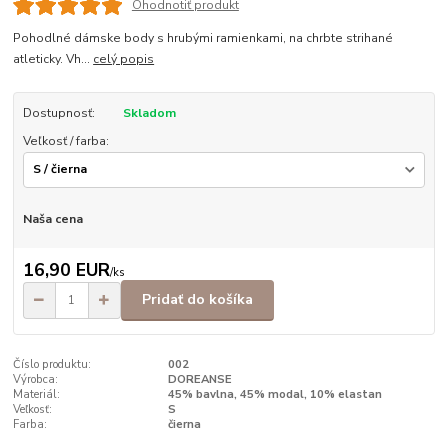
Ohodnotiť produkt
Pohodlné dámske body s hrubými ramienkami, na chrbte strihané
atleticky. Vh...
celý popis
Dostupnosť:
Skladom
Veľkosť / farba:
Naša cena
16,90 EUR
/
ks
Pridať do košíka
Číslo produktu:
002
Výrobca:
DOREANSE
Materiál:
45% bavlna, 45% modal, 10% elastan
Veľkosť:
S
Farba:
čierna