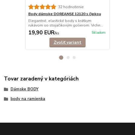
Body dámsk
32 hodnotenie
Elegantné b
Body dámske DOREANSE 12120 s čipkou
stojačikovým
Elegantné, elastické body s krátkym
rukávom so stojačikovým golierom. Vrchn...
19,90 EUR
25,90 E
Skladom
/
ks
Zvoliť variant
Tovar zaradený v kategóriách
Dámske BODY
body na ramienka