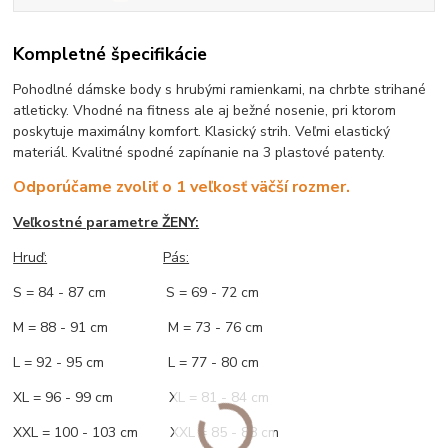
Kompletné špecifikácie
Pohodlné dámske body s hrubými ramienkami, na chrbte strihané
atleticky. Vhodné na fitness ale aj bežné nosenie, pri ktorom
poskytuje maximálny komfort. Klasický strih. Veľmi elastický
materiál. Kvalitné spodné zapínanie na 3 plastové patenty.
Odporúčame zvoliť o 1 veľkosť väčší rozmer.
Veľkostné parametre ŽENY:
Hruď:
Pás:
S = 84 - 87 cm S = 69 - 72 cm
M = 88 - 91 cm M = 73 - 76 cm
L = 92 - 95 cm L = 77 - 80 cm
XL = 96 - 99 cm XL = 81 - 84 cm
XXL = 100 - 103 cm XXL = 85 - 88 cm