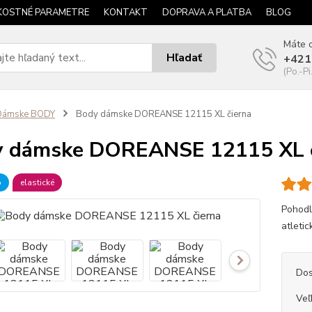
KOSTNÉ PARAMETRE
KONTAKT
DOPRAVA A PLATBA
BLOG
Máte o
Hľadať
+421
(Po.-Pi
Dámske BODY
Body dámske DOREANSE 12115 XL čierna
y dámske DOREANSE 12115 XL č
b
elastické
Pohodl
atletic
Dos
Veľ