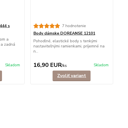
444 s
7 hodnotenie
Body dámske DOREANSE 12101
vom a
Pohodlné, elastické body s tenkými
 a zadná
nastaviteľnými ramienkami, príjemné na
n...
16,90 EUR
Skladom
Skladom
/
ks
Zvoliť variant