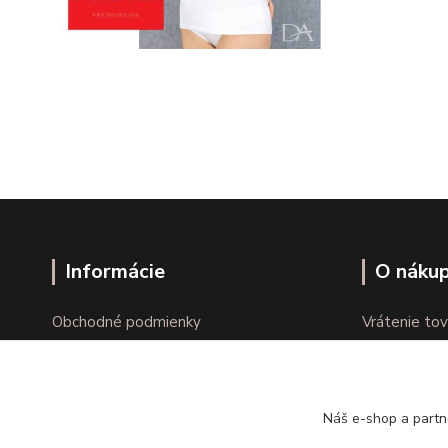
Informácie
O náku
Obchodné podmienky
Vrátenie tov
Ochrana osobných údajov
Online vráte
Kontakty
Reklamácie
Náš e-shop a partn