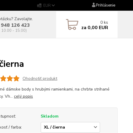
Prihlásenie
EUR
tázku? Zavolajte.
0
ks
 948 126 423
za
0,00 EUR
. 10.00 - 15.00)
ierna
Ohodnotiť produkt
né dámske body s hrubými ramienkami, na chrbte strihané
ky. Vh...
celý popis
tupnosť:
Skladom
kosť / farba: