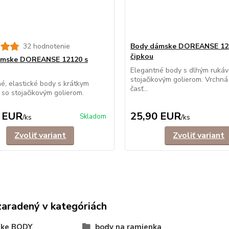
32 hodnotenie
Body dámske DOREANSE 12
čipkou
ámske DOREANSE 12120 s
Elegantné body s dlhým ruká
stojačikovým golierom. Vrchná
é, elastické body s krátkym
časť...
so stojačikovým golierom.
 EUR
25,90 EUR
Skladom
/
ks
/
ks
Zvoliť variant
Zvoliť variant
zaradený v kategóriách
ke BODY
body na ramienka