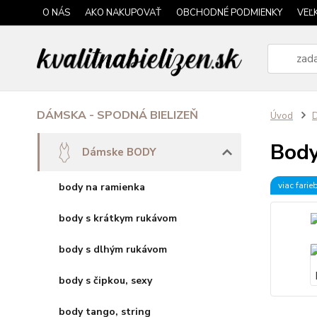
O NÁS
AKO NAKUPOVAŤ
OBCHODNÉ PODMIENKY
VEĽ
DÁMSKA - SPODNÁ BIELIZEŇ
Úvod
Bod
Dámske BODY
viac farie
body na ramienka
body s krátkym rukávom
body s dlhým rukávom
body s čipkou, sexy
body tango, string