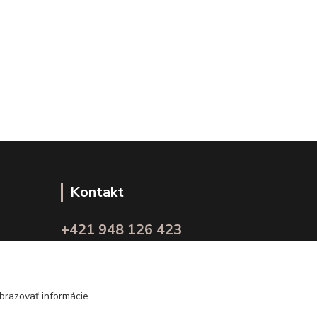
Kontakt
+421 948 126 423
(Po.-Pi. 10.00 - 15.00)
info@kvalitnaBielizen.sk
brazovať informácie