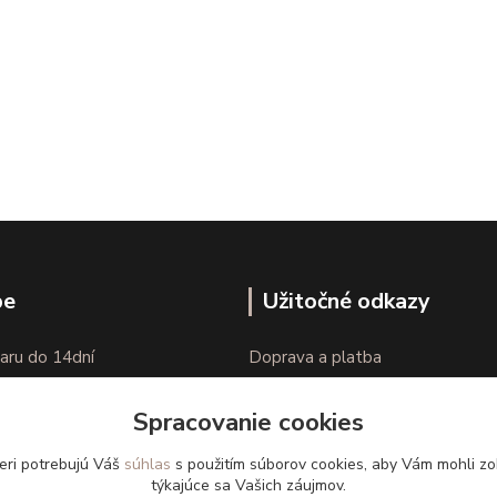
pe
Užitočné odkazy
aru do 14dní
Doprava a platba
nie tovaru
Veľkostné parametre
Spracovanie cookies
Ako nakupovať
eri potrebujú Váš
súhlas
s použitím súborov cookies, aby Vám mohli zo
týkajúce sa Vašich záujmov.