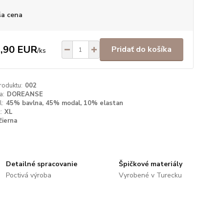
a cena
,90 EUR
Pridať do košíka
/
ks
roduktu:
002
a:
DOREANSE
l:
45% bavlna, 45% modal, 10% elastan
:
XL
čierna
Detailné spracovanie
Špičkové materiály
Poctivá výroba
Vyrobené v Turecku