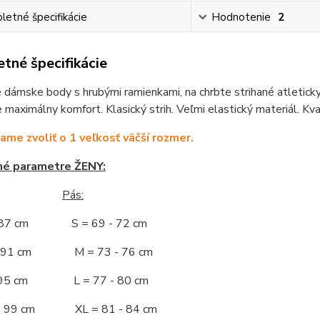
etné špecifikácie
Hodnotenie
2
tné špecifikácie
dámske body s hrubými ramienkami, na chrbte strihané atleticky.
 maximálny komfort. Klasický strih. Veľmi elastický materiál. Kv
me zvoliť o 1 veľkosť väčší rozmer.
né parametre ŽENY:
Pás:
- 87 cm S = 69 - 72 cm
 - 91 cm M = 73 - 76 cm
 - 95 cm L = 77 - 80 cm
 - 99 cm XL = 81 - 84 cm