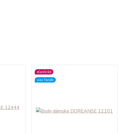
elastické
viac farieb