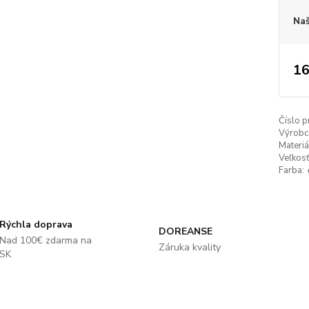
Naš
16
Číslo p
Výrobc
Materiá
Veľkosť
Farba:
Rýchla doprava
DOREANSE
Nad 100€ zdarma na
Záruka kvality
SK