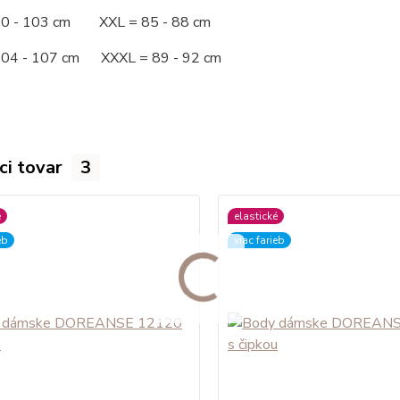
00 - 103 cm XXL = 85 - 88 cm
104 - 107 cm XXXL = 89 - 92 cm
ci tovar
3
é
elastické
eb
viac farieb