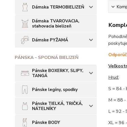
Kompl
Dámska TERMOBIELIZEŇ
Dámska TVAROVACIA,
Komple
sťahovacia bielizeň
Pohodlné 
Dámske PYŽAMÁ
poskytuje
Odporúča
PÁNSKA - SPODNÁ BIELIZEŇ
Veľkost
Pánske BOXERKY, SLIPY,
TANGÁ
Hruď:
S = 84 
Pánske legíny, spodky
M = 88
Pánske TIELKÁ, TRIČKÁ,
NÁTELNÍKY
L = 92
Pánske BODY
XL = 96