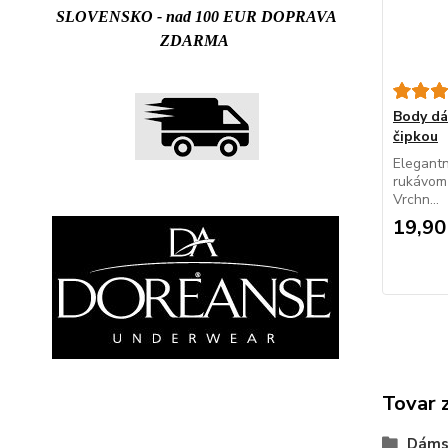
SLOVENSKO - nad 100 EUR DOPRAVA
ZDARMA
Body d
čipkou
Elegantn
rukávom 
Vrchn...
19,90
Tovar 
Dáms