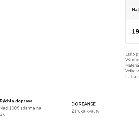
Naš
19
Číslo p
Výrobc
Materiá
Veľkosť
Farba:
Rýchla doprava
DOREANSE
Nad 100€ zdarma na
Záruka kvality
SK