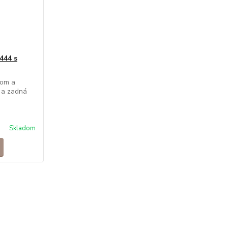
444 s
vom a
 a zadná
Skladom