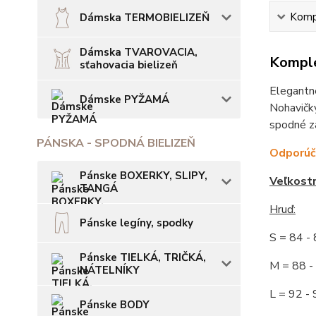
Kompl
Dámska TERMOBIELIZEŇ
Dámska TVAROVACIA,
Komple
sťahovacia bielizeň
Elegantné
Dámske PYŽAMÁ
Nohavičky
spodné za
PÁNSKA - SPODNÁ BIELIZEŇ
Odporúča
Pánske BOXERKY, SLIPY,
Veľkost
TANGÁ
Hruď:
Pánske legíny, spodky
S = 84 
Pánske TIELKÁ, TRIČKÁ,
M = 88
NÁTELNÍKY
L = 92
Pánske BODY