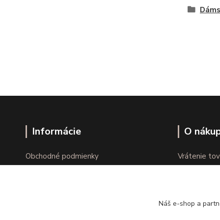
Dáms
Informácie
O náku
Obchodné podmienky
Vrátenie tov
Ochrana osobných údajov
Online vráte
Kontakty
Reklamácie
Náš e-shop a partn