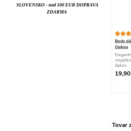
SLOVENSKO - nad 100 EUR DOPRAVA
ZDARMA
Body d
čipkou
Elegantn
stojačik
čipkov...
19,90
Tovar 