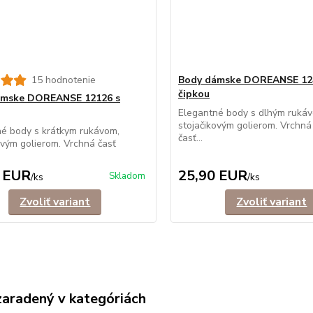
15 hodnotenie
Body dámske DOREANSE 12
čipkou
ámske DOREANSE 12126 s
Elegantné body s dlhým ruká
stojačikovým golierom. Vrchná
é body s krátkym rukávom,
časť...
ovým golierom. Vrchná časť
 EUR
25,90 EUR
Skladom
/
ks
/
ks
Zvoliť variant
Zvoliť variant
zaradený v kategóriách