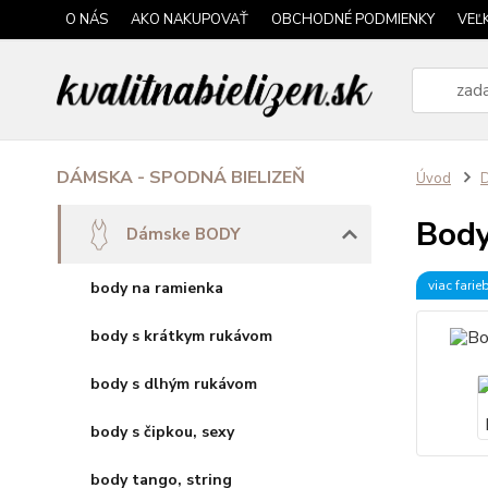
O NÁS
AKO NAKUPOVAŤ
OBCHODNÉ PODMIENKY
VEĽ
DÁMSKA - SPODNÁ BIELIZEŇ
Úvod
Body
Dámske BODY
viac farie
body na ramienka
body s krátkym rukávom
body s dlhým rukávom
body s čipkou, sexy
body tango, string