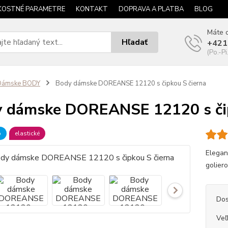
KOSTNÉ PARAMETRE
KONTAKT
DOPRAVA A PLATBA
BLOG
Máte o
Hľadať
+421
(Po.-Pi
Dámske BODY
Body dámske DOREANSE 12120 s čipkou S čierna
 dámske DOREANSE 12120 s čip
b
elastické
Elegan
goliero
Dos
Veľ