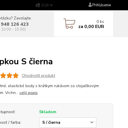
Prihlásenie
EUR
tázku? Zavolajte.
0
ks
 948 126 423
za
0,00 EUR
. 10.00 - 15.00)
kou S čierna
Ohodnotiť produkt
tné, elastické body s krátkym rukávom so stojačikovým
m. Vrchn...
celý popis
tupnosť:
Skladom
kosť / farba: