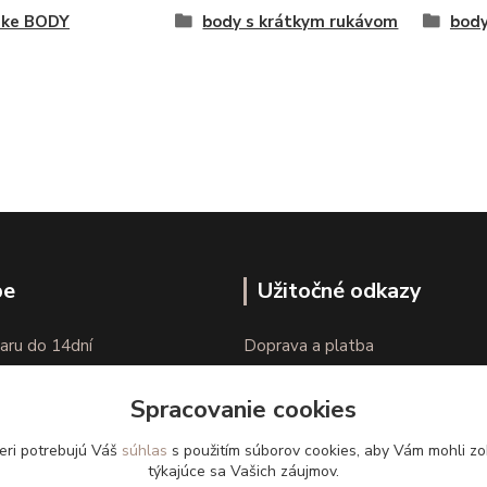
ke BODY
body s krátkym rukávom
body
pe
Užitočné odkazy
aru do 14dní
Doprava a platba
nie tovaru
Veľkostné parametre
Spracovanie cookies
Ako nakupovať
eri potrebujú Váš
súhlas
s použitím súborov cookies, aby Vám mohli zo
týkajúce sa Vašich záujmov.