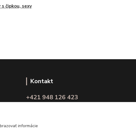
 s čipkou, sexy
Kontakt
+421 948 126 423
(Po.-Pi. 10.00 - 15.00)
info@kvalitnaBielizen.sk
brazovať informácie