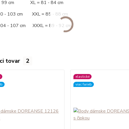
 - 99 cm XL = 81 - 84 cm
00 - 103 cm XXL = 85 - 88 cm
104 - 107 cm XXXL = 89 - 92 cm
ci tovar
2
é
elastické
eb
viac farieb