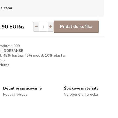
a cena
,90 EUR
Pridať do košíka
/
ks
roduktu:
009
a:
DOREANSE
l:
45% bavlna, 45% modal, 10% elastan
:
S
čierna
Detailné spracovanie
Špičkové materiály
Poctivá výroba
Vyrobené v Turecku