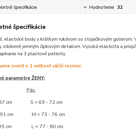
etné špecifikácie
Hodnotenie
32
tné špecifikácie
, elastické body s krátkym rukávom so stojačikovým golierom. V
 zdobené jemným čipkovým detailom. Vysoká elasticita a prispôs
pínanie na 3 plastové patenty.
me zvoliť o 1 veľkosť väčší rozmer.
né parametre ŽENY:
Pás:
- 87 cm S = 69 - 72 cm
 - 91 cm M = 73 - 76 cm
 - 95 cm L = 77 - 80 cm