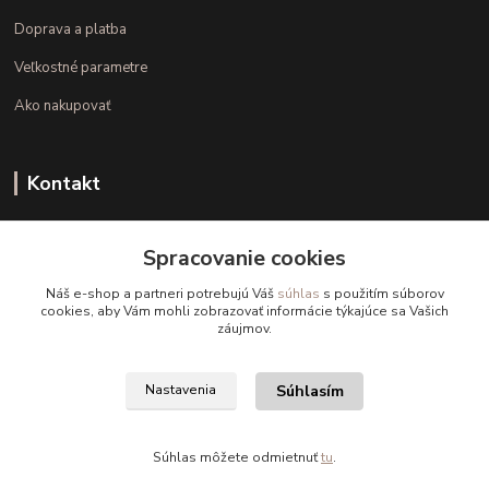
Doprava a platba
Veľkostné parametre
Ako nakupovať
Kontakt
+421 948 126 423
Spracovanie cookies
(Po.-Pi. 10.00 - 15.00)
Náš e-shop a partneri potrebujú Váš
súhlas
s použitím súborov
info@kvalitnaBielizen.sk
cookies, aby Vám mohli zobrazovať informácie týkajúce sa Vašich
záujmov.
Súhlasím
Nastavenia
Copyright © kvalitnabielizen.sk
Súhlas môžete odmietnuť
tu
.