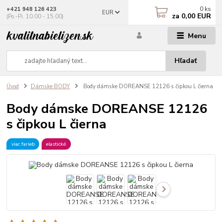
0
ks
+421 948 126 423
EUR
za
0,00 EUR
(Po.-Pi. 10.00 - 15.00)
Menu
Hľadať
Úvod
Dámske BODY
Body dámske DOREANSE 12126 s čipkou L čierna
Body dámske DOREANSE 12126
s čipkou L čierna
viac farieb
elastické