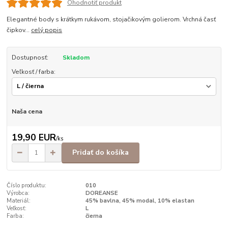
Ohodnotiť produkt
Elegantné body s krátkym rukávom, stojačikovým golierom. Vrchná časť
čipkov...
celý popis
Dostupnosť:
Skladom
Veľkosť / farba:
Naša cena
19,90 EUR
/
ks
Pridať do košíka
Číslo produktu:
010
Výrobca:
DOREANSE
Materiál:
45% bavlna, 45% modal, 10% elastan
Veľkosť:
L
Farba:
čierna