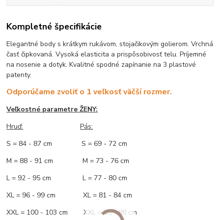
Kompletné špecifikácie
Elegantné body s krátkym rukávom, stojačikovým golierom. Vrchná
časť čipkovaná. Vysoká elasticita a prispôsobivosť telu. Príjemné
na nosenie a dotyk. Kvalitné spodné zapínanie na 3 plastové
patenty.
Odporúčame zvoliť o 1 veľkosť väčší rozmer.
Veľkostné parametre ŽENY:
Hruď:
Pás:
S = 84 - 87 cm S = 69 - 72 cm
M = 88 - 91 cm M = 73 - 76 cm
L = 92 - 95 cm L = 77 - 80 cm
XL = 96 - 99 cm XL = 81 - 84 cm
XXL = 100 - 103 cm XXL = 85 - 88 cm