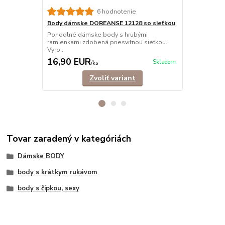
6 hodnotenie
Body dámske DOREANSE 12128 so sieťkou
Body dámsk
Pohodlné dámske body s hrubými
Pohodlné, e
ramienkami zdobená priesvitnou sieťkou.
nastaviteľný
Vyro...
16,90 EUR
16,50 E
Skladom
/
ks
Zvoliť variant
Tovar zaradený v kategóriách
Dámske BODY
body s krátkym rukávom
body s čipkou, sexy