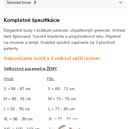
Súvisiaci tovar
3
Kompletné špecifikácie
Elegantné body s krátkym rukávom, stojačikovým golierom. Vrchná
časť čipkovaná. Vysoká elasticita a prispôsobivosť telu. Príjemné
na nosenie a dotyk. Kvalitné spodné zapínanie na 3 plastové
patenty.
Odporúčame zvoliť o 1 veľkosť väčší rozmer.
Veľkostné parametre ŽENY:
Hruď:
Pás:
S = 84 - 87 cm S = 69 - 72 cm
M = 88 - 91 cm M = 73 - 76 cm
L = 92 - 95 cm L = 77 - 80 cm
XL = 96 - 99 cm XL = 81 - 84 cm