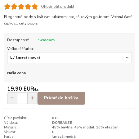
Ohodnotiť produkt
Elegantné body s krátkym rukávom, stojačikovým golierom. Vrchná časť
čipkov...
celý popis
Dostupnosť:
Skladom
Veľkosť / farba:
Naša cena
19,90 EUR
/
ks
Pridať do košíka
Číslo produktu:
010
Výrobca:
DOREANSE
Materiál:
45% bavlna, 45% modal, 10% elastan
Veľkosť:
L
Farba:
tmavá modrá