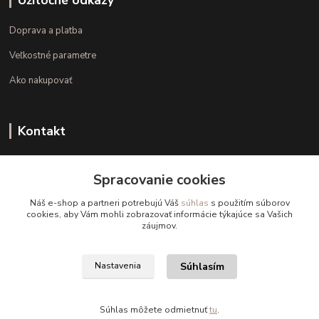
Užitočné odkazy
Doprava a platba
Veľkostné parametre
Ako nakupovať
Kontakt
+421 948 126 423
Spracovanie cookies
(Po.-Pi. 10.00 - 15.00)
Náš e-shop a partneri potrebujú Váš
súhlas
s použitím súborov
info@kvalitnaBielizen.sk
cookies, aby Vám mohli zobrazovať informácie týkajúce sa Vašich
záujmov.
Súhlasím
Nastavenia
Copyright © kvalitnabielizen.sk
Súhlas môžete odmietnuť
tu
.