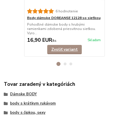
6 hodnotenie
Body dámske DOREANSE 12128 so sieťkou
Body dámsk
Pohodlné dámske body s hrubými
Pohodlné, e
ramienkami zdobená priesvitnou sieťkou.
nastaviteľný
Vyro...
16,90 EUR
16,50 E
Skladom
/
ks
Zvoliť variant
Tovar zaradený v kategóriách
Dámske BODY
body s krátkym rukávom
body s čipkou, sexy