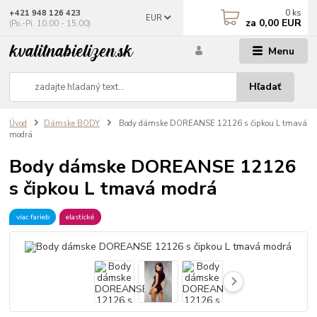
0
ks
+421 948 126 423
EUR
za
0,00 EUR
(Po.-Pi. 10.00 - 15.00)
Menu
Hľadať
Úvod
Dámske BODY
Body dámske DOREANSE 12126 s čipkou L tmavá
modrá
Body dámske DOREANSE 12126
s čipkou L tmavá modrá
viac farieb
elastické