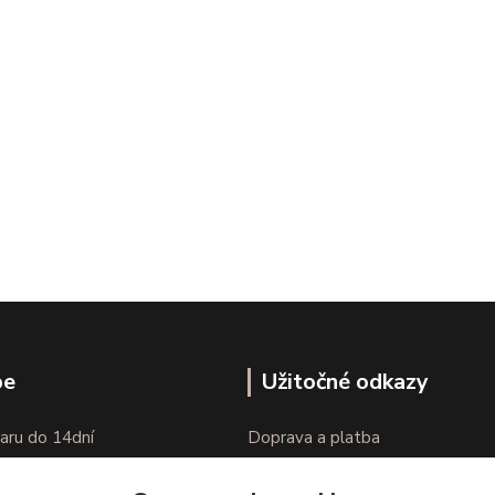
pe
Užitočné odkazy
aru do 14dní
Doprava a platba
nie tovaru
Veľkostné parametre