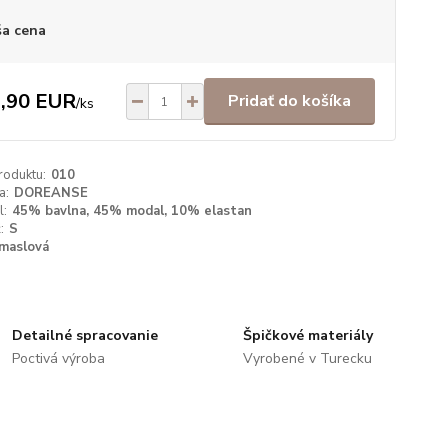
a cena
,90 EUR
Pridať do košíka
/
ks
roduktu:
010
a:
DOREANSE
l:
45% bavlna, 45% modal, 10% elastan
:
S
maslová
Detailné spracovanie
Špičkové materiály
Poctivá výroba
Vyrobené v Turecku