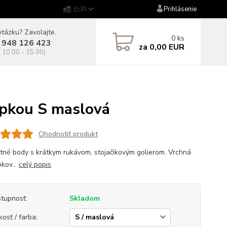
Prihlásenie
EUR
tázku? Zavolajte.
0
ks
 948 126 423
za
0,00 EUR
. 10.00 - 15.00)
pkou S maslová
Ohodnotiť produkt
tné body s krátkym rukávom, stojačikovým golierom. Vrchná
pkov...
celý popis
tupnosť:
Skladom
kosť / farba: