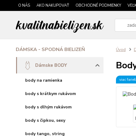
O NÁS
AKO NAKUPOVAŤ
OBCHODNÉ PODMIENKY
VEĽ
DÁMSKA - SPODNÁ BIELIZEŇ
Úvod
Body
Dámske BODY
viac farie
body na ramienka
body s krátkym rukávom
body s dlhým rukávom
body s čipkou, sexy
body tango, string