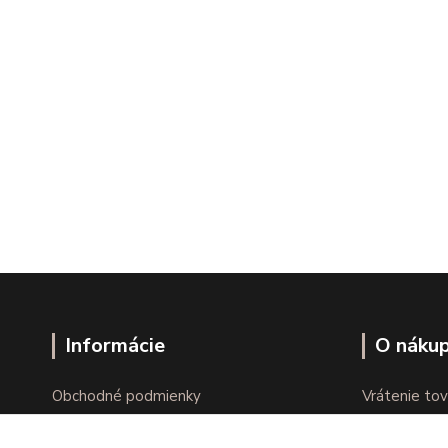
Informácie
O náku
Obchodné podmienky
Vrátenie tov
Ochrana osobných údajov
Online vráte