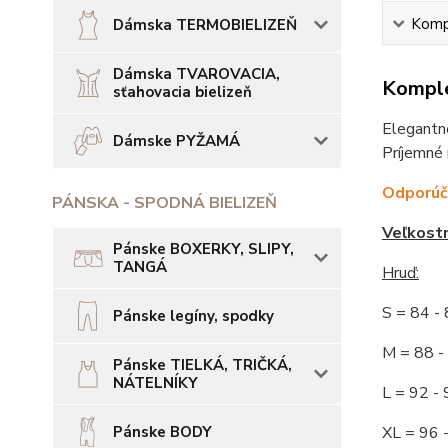
Kompl
Dámska TERMOBIELIZEŇ
Dámska TVAROVACIA,
Komple
sťahovacia bielizeň
Elegantné
Dámske PYŽAMÁ
Príjemné 
Odporúča
PÁNSKA - SPODNÁ BIELIZEŇ
Veľkost
Pánske BOXERKY, SLIPY,
TANGÁ
Hruď:
S = 84 
Pánske legíny, spodky
M = 88
Pánske TIELKÁ, TRIČKÁ,
NÁTELNÍKY
L = 92
Pánske BODY
XL = 96