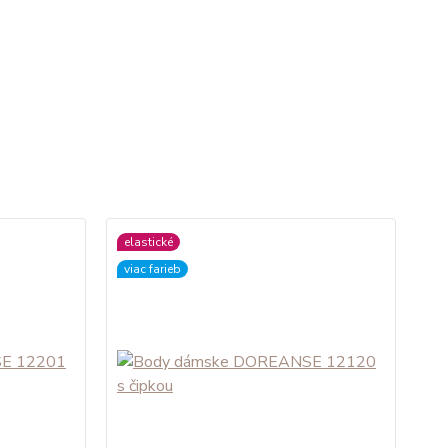
elastické
viac farieb