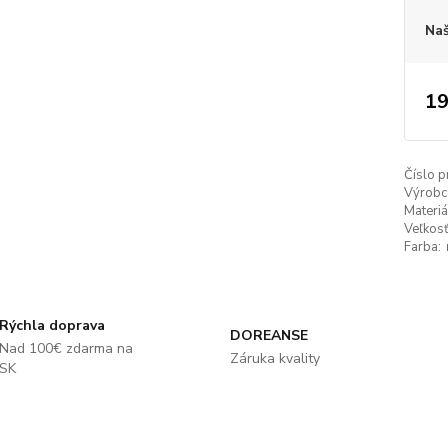
Naš
19
Číslo p
Výrobc
Materiá
Veľkosť
Farba:
Rýchla doprava
DOREANSE
Nad 100€ zdarma na
Záruka kvality
SK