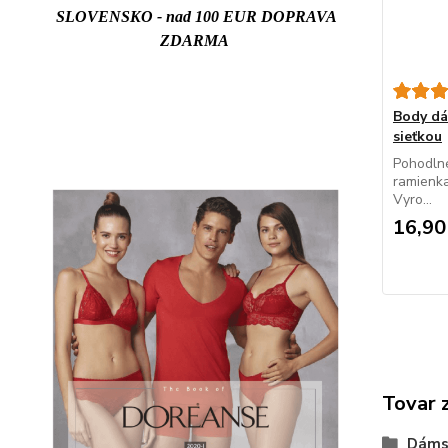
SLOVENSKO - nad 100 EUR DOPRAVA
ZDARMA
Body d
sieťkou
Pohodln
ramienka
Vyro...
16,90
Tovar 
Dáms