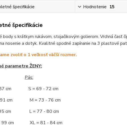
etné špecifikácie
Hodnotenie
15
tné špecifikácie
 body s krátkym rukávom, stojačikovým golierom. Vrchná časť čip
na nosenie a dotyk. Kvalitné spodné zapínanie na 3 plastové pat
me zvoliť o 1 veľkosť väčší rozmer.
né parametre ŽENY:
Pás:
- 87 cm S = 69 - 72 cm
 - 91 cm M = 73 - 76 cm
 - 95 cm L = 77 - 80 cm
 - 99 cm XL = 81 - 84 cm