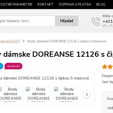
KOSTNÉ PARAMETRE
KONTAKT
DOPRAVA A PLATBA
BLOG
Máte o
Hľadať
+421
(Po.-Pi
Dámske BODY
Body dámske DOREANSE 12126 s čipkou S maslová
 dámske DOREANSE 12126 s či
b
elastické
Elegan
časť či
Dos
Veľ