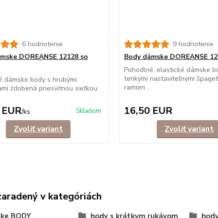
6 hodnotenie
9 hodnotenie
ámske DOREANSE 12128 so
Body dámske DOREANSE 122
Pohodlné, elastické dámske b
tenkými nastaviteľnými špage
é dámske body s hrubými
ramien...
mi zdobená priesvitnou sieťkou.
 EUR
16,50 EUR
Skladom
/
ks
Zvoliť variant
Zvoliť variant
zaradený v kategóriách
ke BODY
body s krátkym rukávom
body