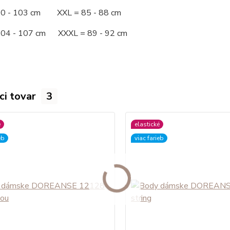
00 - 103 cm XXL = 85 - 88 cm
104 - 107 cm XXXL = 89 - 92 cm
ci tovar
3
é
elastické
eb
viac farieb