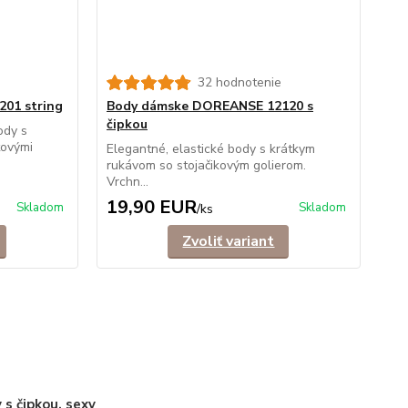
32 hodnotenie
01 string
Body dámske DOREANSE 12120 s
čipkou
ody s
tovými
Elegantné, elastické body s krátkym
rukávom so stojačikovým golierom.
Vrchn...
19,90 EUR
Skladom
Skladom
/
ks
Zvoliť variant
 s čipkou, sexy