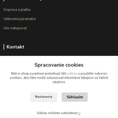
Doprava a platba
Veľkostné parametre
Ako nakupovať
Kontakt
+421 948 126 423
Spracovanie cookies
(Po.-Pi. 10.00 - 15.00)
Náš e-shop a partneri potrebujú Váš
súhlas
s použitím súborov
info@kvalitnaBielizen.sk
cookies, aby Vám mohli zobrazovať informácie týkajúce sa Vašich
záujmov.
Súhlasím
Nastavenia
Copyright © kvalitnabielizen.sk
Súhlas môžete odmietnuť
tu
.