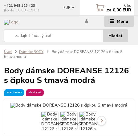
0
ks
+421 948 126 423
EUR
za
0,00 EUR
(Po.-Pi. 10.00 - 15.00)
Menu
Hľadať
Úvod
Dámske BODY
Body dámske DOREANSE 12126 s čipkou S
tmavá modrá
Body dámske DOREANSE 12126
s čipkou S tmavá modrá
viac farieb
elastické