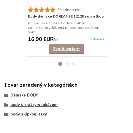
6 hodnotenie
Body dámske DOREANSE 12128 so sieťkou
Body dámsk
Pohodlné dámske body s hrubými
Pohodlné, e
ramienkami zdobená priesvitnou sieťkou.
nastaviteľný
Vyro...
16,90 EUR
16,50 E
Skladom
/
ks
Zvoliť variant
Tovar zaradený v kategóriách
Dámske BODY
body s krátkym rukávom
body s čipkou, sexy