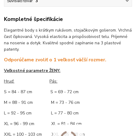
Súvisiaci tovar
3
Kompletné špecifikácie
Elegantné body s krátkym rukávom, stojačikovým golierom. Vrchná
časť čipkovaná. Vysoká elasticita a prispôsobivosť telu. Príjemné
na nosenie a dotyk. Kvalitné spodné zapínanie na 3 plastové
patenty.
Odporúčame zvoliť o 1 veľkosť väčší rozmer.
Veľkostné parametre ŽENY:
Hruď:
Pás:
S = 84 - 87 cm S = 69 - 72 cm
M = 88 - 91 cm M = 73 - 76 cm
L = 92 - 95 cm L = 77 - 80 cm
XL = 96 - 99 cm XL = 81 - 84 cm
XXL = 100 - 103 cm XXL = 85 - 88 cm