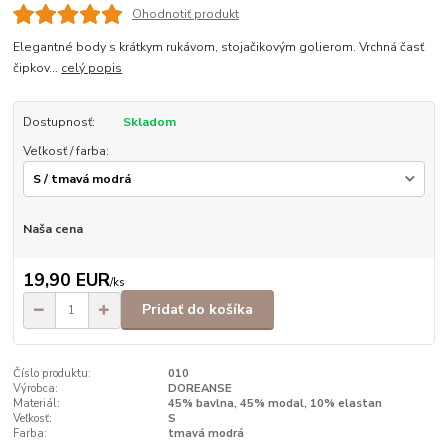
Ohodnotiť produkt
Elegantné body s krátkym rukávom, stojačikovým golierom. Vrchná časť
čipkov...
celý popis
Dostupnosť:
Skladom
Veľkosť / farba:
Naša cena
19,90 EUR
/
ks
Pridať do košíka
Číslo produktu:
010
Výrobca:
DOREANSE
Materiál:
45% bavlna, 45% modal, 10% elastan
Veľkosť:
S
Farba:
tmavá modrá