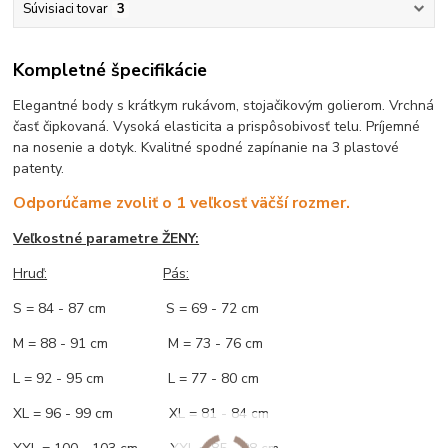
Súvisiaci tovar
3
Kompletné špecifikácie
Elegantné body s krátkym rukávom, stojačikovým golierom. Vrchná
časť čipkovaná. Vysoká elasticita a prispôsobivosť telu. Príjemné
na nosenie a dotyk. Kvalitné spodné zapínanie na 3 plastové
patenty.
Odporúčame zvoliť o 1 veľkosť väčší rozmer.
Veľkostné parametre ŽENY:
Hruď:
Pás:
S = 84 - 87 cm S = 69 - 72 cm
M = 88 - 91 cm M = 73 - 76 cm
L = 92 - 95 cm L = 77 - 80 cm
XL = 96 - 99 cm XL = 81 - 84 cm