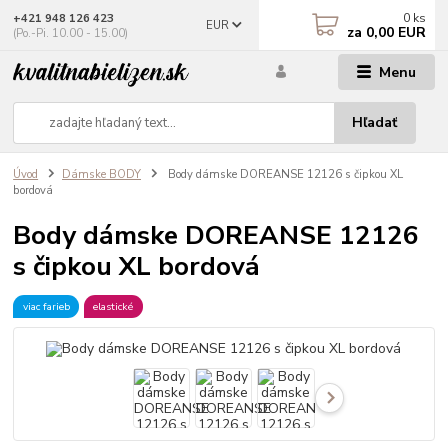
0
ks
+421 948 126 423
EUR
za
0,00 EUR
(Po.-Pi. 10.00 - 15.00)
Menu
Hľadať
Úvod
Dámske BODY
Body dámske DOREANSE 12126 s čipkou XL
bordová
Body dámske DOREANSE 12126
s čipkou XL bordová
viac farieb
elastické