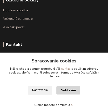
Užitočné odkazy
Doprava a platba
Veľkostné parametre
Ako nakupovať
Kontakt
+421 948 126 423
Spracovanie cookies
(Po.-Pi. 10.00 - 15.00)
Náš e-shop a partneri potrebujú Váš
súhlas
s použitím súborov
info@kvalitnaBielizen.sk
cookies, aby Vám mohli zobrazovať informácie týkajúce sa Vašich
záujmov.
Súhlasím
Nastavenia
Copyright © kvalitnabielizen.sk
Súhlas môžete odmietnuť
tu
.