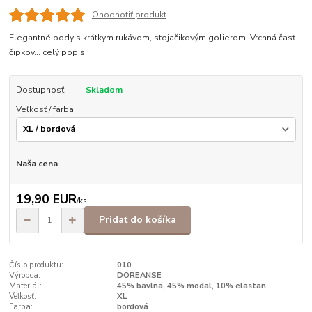
Ohodnotiť produkt
Elegantné body s krátkym rukávom, stojačikovým golierom. Vrchná časť
čipkov...
celý popis
Dostupnosť:
Skladom
Veľkosť / farba:
Naša cena
19,90 EUR
/
ks
Pridať do košíka
Číslo produktu:
010
Výrobca:
DOREANSE
Materiál:
45% bavlna, 45% modal, 10% elastan
Veľkosť:
XL
Farba:
bordová