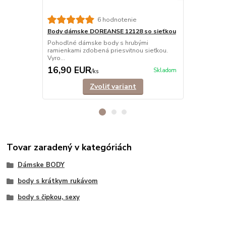
6 hodnotenie
Body dámske DOREANSE 12128 so sieťkou
Body dámsk
Pohodlné dámske body s hrubými
Pohodlné, e
ramienkami zdobená priesvitnou sieťkou.
nastaviteľný
Vyro...
16,90 EUR
16,50 E
Skladom
/
ks
Zvoliť variant
Tovar zaradený v kategóriách
Dámske BODY
body s krátkym rukávom
body s čipkou, sexy