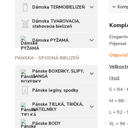
Kompl
Dámska TERMOBIELIZEŇ
Dámska TVAROVACIA,
Komple
sťahovacia bielizeň
Elegantné
Dámske PYŽAMÁ
Príjemné 
Odporúča
PÁNSKA - SPODNÁ BIELIZEŇ
Veľkost
Pánske BOXERKY, SLIPY,
TANGÁ
Hruď:
S = 84 
Pánske legíny, spodky
M = 88
Pánske TIELKÁ, TRIČKÁ,
NÁTELNÍKY
L = 92
Pánske BODY
XL = 96