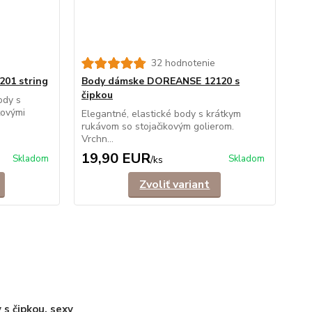
32 hodnotenie
01 string
Body dámske DOREANSE 12120 s
čipkou
ody s
tovými
Elegantné, elastické body s krátkym
rukávom so stojačikovým golierom.
Vrchn...
19,90 EUR
Skladom
Skladom
/
ks
Zvoliť variant
 s čipkou, sexy