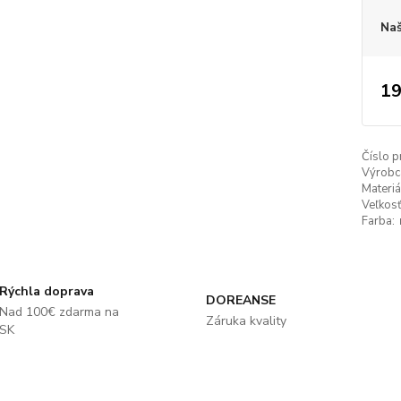
Naš
19
Číslo p
Výrobc
Materiá
Veľkosť
Farba:
Rýchla doprava
DOREANSE
Nad 100€ zdarma na
Záruka kvality
SK