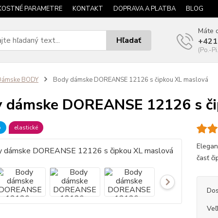
KOSTNÉ PARAMETRE
KONTAKT
DOPRAVA A PLATBA
BLOG
Máte o
Hľadať
+421
(Po.-Pi
Dámske BODY
Body dámske DOREANSE 12126 s čipkou XL maslová
 dámske DOREANSE 12126 s či
b
elastické
Elegan
časť či
Dos
Veľ