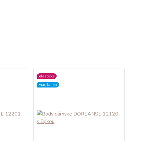
elastické
viac farieb