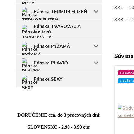
XXL = 1
Pánska TERMOBIELIZEŇ
XXXL = 
Pánska TVAROVACIA
bielizeň
Pánske PYŽAMÁ
Súvisia
Pánske PLAVKY
elastick
Pánske SEXY
viac fari
DORUČENIE cca. do 3 pracovných dní:
SLOVENSKO - 2,90 - 3,90 eur