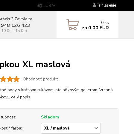
Prihlásenie
EUR
tázku? Zavolajte.
0
ks
 948 126 423
za
0,00 EUR
. 10.00 - 15.00)
pkou XL maslová
Ohodnotiť produkt
tné body s krátkym rukávom, stojačikovým golierom. Vrchná
pkov...
celý popis
tupnosť:
Skladom
kosť / farba: