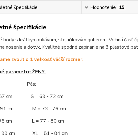
etné špecifikácie
Hodnotenie
15
tné špecifikácie
 body s krátkym rukávom, stojačikovým golierom. Vrchná časť čip
na nosenie a dotyk. Kvalitné spodné zapínanie na 3 plastové pat
me zvoliť o 1 veľkosť väčší rozmer.
né parametre ŽENY:
Pás:
- 87 cm S = 69 - 72 cm
 - 91 cm M = 73 - 76 cm
 - 95 cm L = 77 - 80 cm
 - 99 cm XL = 81 - 84 cm