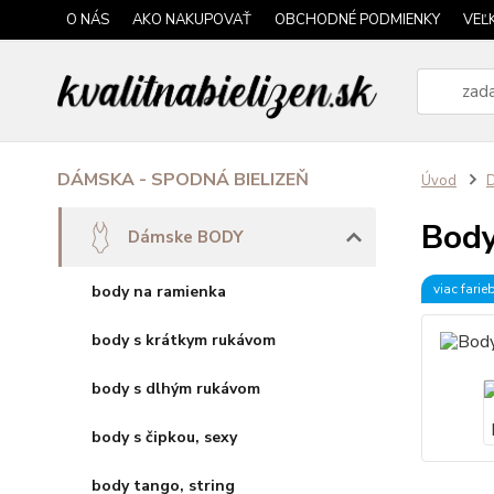
O NÁS
AKO NAKUPOVAŤ
OBCHODNÉ PODMIENKY
VEĽ
DÁMSKA - SPODNÁ BIELIZEŇ
Úvod
Body
Dámske BODY
viac farie
body na ramienka
body s krátkym rukávom
body s dlhým rukávom
body s čipkou, sexy
body tango, string