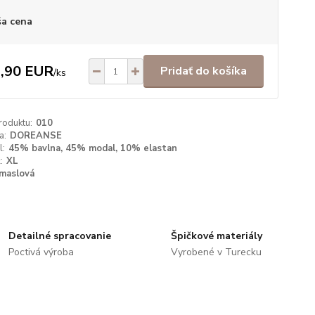
a cena
,90 EUR
Pridať do košíka
/
ks
roduktu:
010
a:
DOREANSE
l:
45% bavlna, 45% modal, 10% elastan
:
XL
maslová
Detailné spracovanie
Špičkové materiály
Poctivá výroba
Vyrobené v Turecku