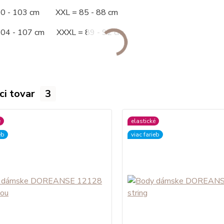
00 - 103 cm XXL = 85 - 88 cm
104 - 107 cm XXXL = 89 - 92 cm
ci tovar
3
é
elastické
eb
viac farieb