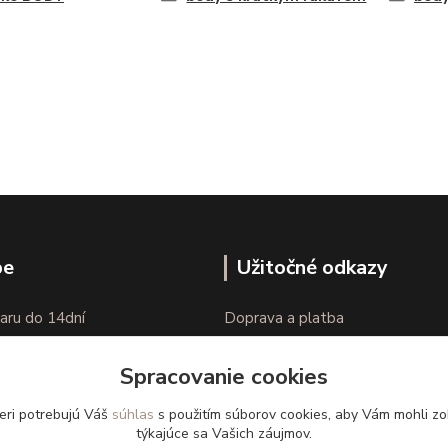
pe
Užitočné odkazy
aru do 14dní
Doprava a platba
nie tovaru
Veľkostné parametre
Spracovanie cookies
Ako nakupovať
eri potrebujú Váš
súhlas
s použitím súborov cookies, aby Vám mohli zo
týkajúce sa Vašich záujmov.