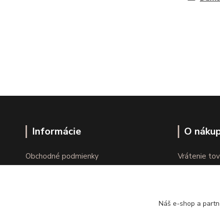
Informácie
O náku
Obchodné podmienky
Vrátenie tov
Ochrana osobných údajov
Online vráte
Kontakty
Reklamácie
Náš e-shop a partn