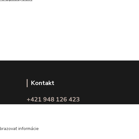
Kontakt
+421 948 126 423
(Po.-Pi. 10.00 - 15.00)
info@kvalitnaBielizen.sk
brazovať informácie