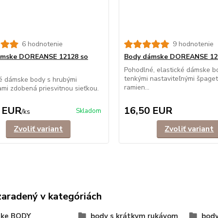
6 hodnotenie
9 hodnotenie
ámske DOREANSE 12128 so
Body dámske DOREANSE 122
Pohodlné, elastické dámske b
tenkými nastaviteľnými špage
é dámske body s hrubými
ramien...
mi zdobená priesvitnou sieťkou.
 EUR
16,50 EUR
Skladom
/
ks
Zvoliť variant
Zvoliť variant
zaradený v kategóriách
ke BODY
body s krátkym rukávom
body