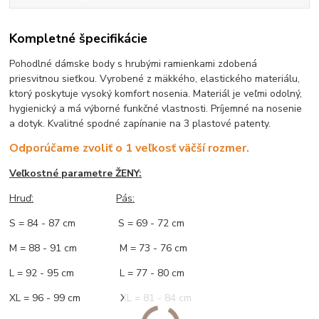
Kompletné špecifikácie
Pohodlné dámske body s hrubými ramienkami zdobená
priesvitnou sieťkou. Vyrobené z mäkkého, elastického materiálu,
ktorý poskytuje vysoký komfort nosenia. Materiál je veľmi odolný,
hygienický a má výborné funkčné vlastnosti. Príjemné na nosenie
a dotyk. Kvalitné spodné zapínanie na 3 plastové patenty.
Odporúčame zvoliť o 1 veľkosť väčší rozmer.
Veľkostné parametre ŽENY:
Hruď:
Pás:
S = 84 - 87 cm S = 69 - 72 cm
M = 88 - 91 cm M = 73 - 76 cm
L = 92 - 95 cm L = 77 - 80 cm
XL = 96 - 99 cm XL = 81 - 84 cm