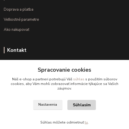
Doprava a platba
Veľkostné parametre
Ako nakupovať
Kontakt
+421 948 126 423
Spracovanie cookies
(Po.-Pi. 10.00 - 15.00)
Náš e-shop a partneri potrebujú Váš
súhlas
s použitím súborov
info@kvalitnaBielizen.sk
cookies, aby Vám mohli zobrazovať informácie týkajúce sa Vašich
záujmov.
Súhlasím
Nastavenia
Copyright © kvalitnabielizen.sk
Súhlas môžete odmietnuť
tu
.