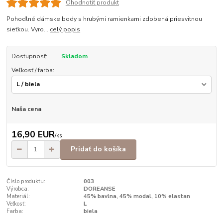
Ohodnotiť produkt
Pohodlné dámske body s hrubými ramienkami zdobená priesvitnou
sieťkou. Vyro...
celý popis
Dostupnosť:
Skladom
Veľkosť / farba:
Naša cena
16,90 EUR
/
ks
Pridať do košíka
Číslo produktu:
003
Výrobca:
DOREANSE
Materiál:
45% bavlna, 45% modal, 10% elastan
Veľkosť:
L
Farba:
biela