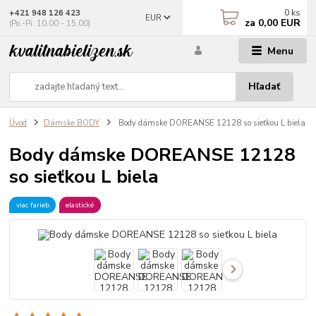
0
ks
+421 948 126 423
EUR
za
0,00 EUR
(Po.-Pi. 10.00 - 15.00)
Menu
Hľadať
Úvod
Dámske BODY
Body dámske DOREANSE 12128 so sieťkou L biela
Body dámske DOREANSE 12128
so sieťkou L biela
viac farieb
elastické