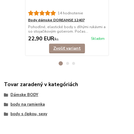
14 hodnotenie
Body dámske DOREANSE 12407
Body dámsk
Pohodlné, elastické body s dlhými rukávmi a
Pohodlné, v
so stojačikovým golierom. Počas...
Doreanse s k
22,90 EUR
21,90 E
Skladom
/
ks
Zvoliť variant
Tovar zaradený v kategóriách
Dámske BODY
body na ramienka
body s čipkou, sexy