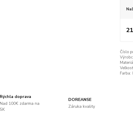
Naš
21
Číslo p
Výrobc
Materiá
Veľkosť
Farba:
Rýchla doprava
DOREANSE
Nad 100€ zdarma na
Záruka kvality
SK