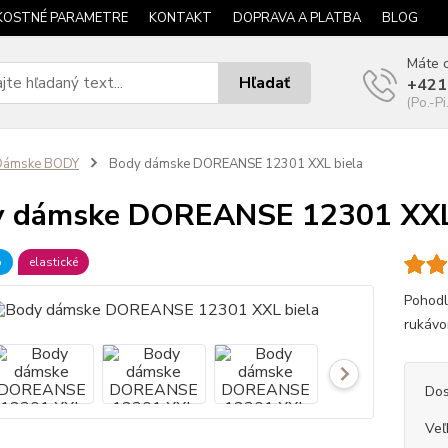
KOSTNÉ PARAMETRE
KONTAKT
DOPRAVA A PLATBA
BLOG
Máte o
Hľadať
+421
(Po.-Pi
Dámske BODY
Body dámske DOREANSE 12301 XXL biela
y dámske DOREANSE 12301 XXL
b
elastické
Pohodl
rukávo
Dos
Veľ