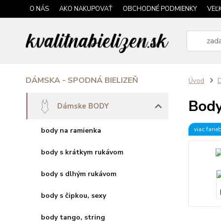
O NÁS
AKO NAKUPOVAŤ
OBCHODNÉ PODMIENKY
VEĽ
DÁMSKA - SPODNÁ BIELIZEŇ
Úvod
Bod
Dámske BODY
viac farie
body na ramienka
body s krátkym rukávom
body s dlhým rukávom
body s čipkou, sexy
body tango, string