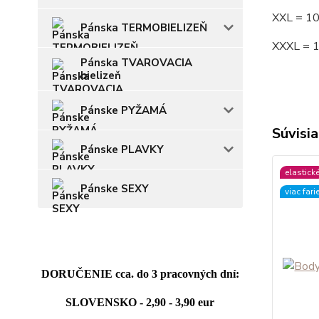
XXL = 1
Pánska TERMOBIELIZEŇ
XXXL = 
Pánska TVAROVACIA
bielizeň
Pánske PYŽAMÁ
Súvisia
Pánske PLAVKY
elastick
Pánske SEXY
viac fari
DORUČENIE cca. do 3 pracovných dní:
SLOVENSKO - 2,90 - 3,90 eur