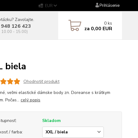
Prihlásenie
EUR
tázku? Zavolajte.
0
ks
 948 126 423
za
0,00 EUR
. 10.00 - 15.00)
 biela
Ohodnotiť produkt
né, veľmi elastické dámske body zn. Doreanse s krátkym
m. Počas...
celý popis
tupnosť:
Skladom
kosť / farba: