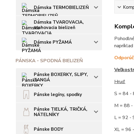
Kompl
Dámska TERMOBIELIZEŇ
Dámska TVAROVACIA,
Komple
sťahovacia bielizeň
Pohodlné,
Dámske PYŽAMÁ
napríklad
Odporúča
PÁNSKA - SPODNÁ BIELIZEŇ
Veľkost
Pánske BOXERKY, SLIPY,
TANGÁ
Hruď:
S = 84 
Pánske legíny, spodky
M = 88
Pánske TIELKÁ, TRIČKÁ,
NÁTELNÍKY
L = 92
Pánske BODY
XL = 96