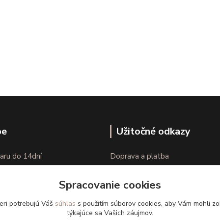
pe
Užitočné odkazy
aru do 14dní
Doprava a platba
nie tovaru
Veľkostné parametre
Spracovanie cookies
Ako nakupovať
eri potrebujú Váš
súhlas
s použitím súborov cookies, aby Vám mohli zo
týkajúce sa Vašich záujmov.