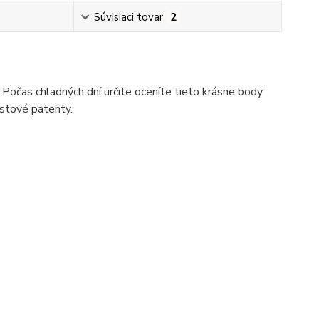
Súvisiaci tovar
2
očas chladných dní určite oceníte tieto krásne body
astové patenty.