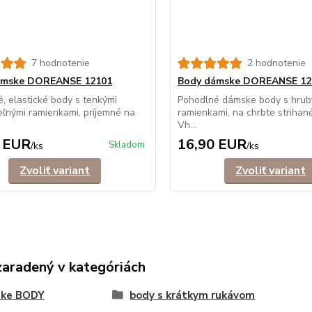
7 hodnotenie
2 hodnotenie
ámske DOREANSE 12101
Body dámske DOREANSE 12
, elastické body s tenkými
Pohodlné dámske body s hrub
eľnými ramienkami, príjemné na
ramienkami, na chrbte strihané
Vh...
 EUR
16,90 EUR
Skladom
/
ks
/
ks
Zvoliť variant
Zvoliť variant
zaradený v kategóriách
ke BODY
body s krátkym rukávom