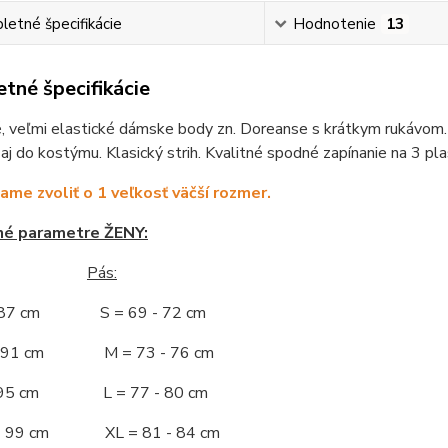
etné špecifikácie
Hodnotenie
13
tné špecifikácie
 veľmi elastické dámske body zn. Doreanse s krátkym rukávom. P
 aj do kostýmu. Klasický strih. Kvalitné spodné zapínanie na 3 pl
me zvoliť o 1 veľkosť väčší rozmer.
né parametre ŽENY:
Pás:
- 87 cm S = 69 - 72 cm
 - 91 cm M = 73 - 76 cm
 - 95 cm L = 77 - 80 cm
 - 99 cm XL = 81 - 84 cm