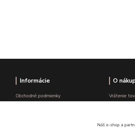
Informácie
O náku
Obchodné podmienky
Vrátenie tov
Ochrana osobných údajov
Online vráte
Kontakty
Reklamácie
Náš e-shop a partn