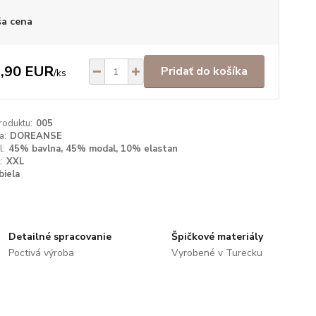
a cena
,90 EUR
Pridať do košíka
/
ks
roduktu:
005
a:
DOREANSE
l:
45% bavlna, 45% modal, 10% elastan
:
XXL
biela
Detailné spracovanie
Špičkové materiály
Poctivá výroba
Vyrobené v Turecku