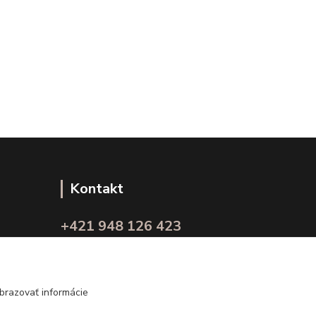
Kontakt
+421 948 126 423
(Po.-Pi. 10.00 - 15.00)
info@kvalitnaBielizen.sk
brazovať informácie