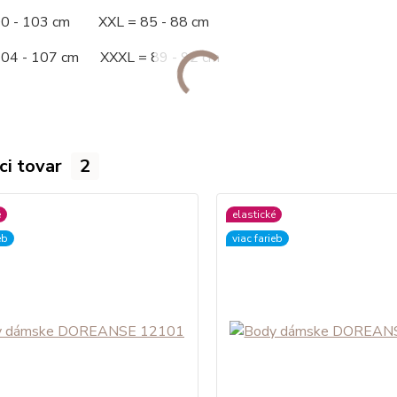
00 - 103 cm XXL = 85 - 88 cm
104 - 107 cm XXXL = 89 - 92 cm
ci tovar
2
é
elastické
eb
viac farieb