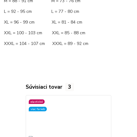
M = 88 - 91 cm M = 73 - 76 cm
L = 92 - 95 cm L = 77 - 80 cm
XL = 96 - 99 cm XL = 81 - 84 cm
XXL = 100 - 103 cm XXL = 85 - 88 cm
XXXL = 104 - 107 cm XXXL = 89 - 92 cm
Súvisiaci tovar
3
elastické
elastické
viac farieb
viac farieb