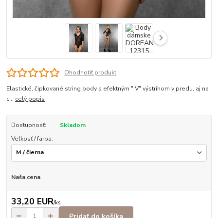
Ohodnotiť produkt
Elastické, čipkované string body s efektným " V" výstrihom v predu, aj na
c...
celý popis
Dostupnosť:
Skladom
Veľkosť / farba:
Naša cena
33,20 EUR
/
ks
Pridať do košíka