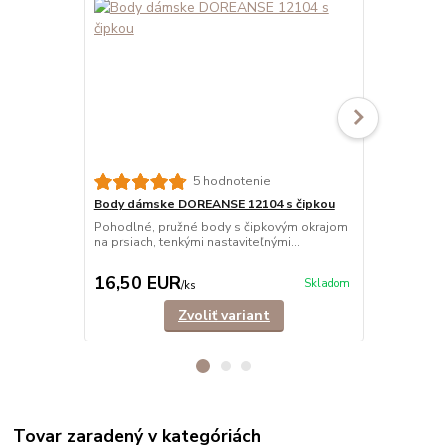
5 hodnotenie
Body dámske DOREANSE 12104 s čipkou
Body dámsk
Pohodlné, pružné body s čipkovým okrajom
Elegantné, e
na prsiach, tenkými nastaviteľnými...
rukávom so s
16,50 EUR
19,90 E
Skladom
/
ks
Zvoliť variant
Tovar zaradený v kategóriách