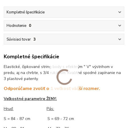
Kompletné špecifikácie
Hodnotenie
0
Súvisiaci tovar
3
Kompletné špecifikácie
Elastické, čipkované string body s efektným " V" výstrihom v
predu, aj na chrbte, s 3/4 rukávom. Kvalitné spodné zapínanie na
3 plastové patenty.
Odporúčame zvoliť o 1 veľkosť väčší rozmer.
Veľkostné parametre ŽENY:
Hruď:
Pás:
S = 84 - 87 cm S = 69 - 72 cm