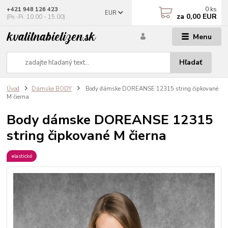
0
ks
+421 948 126 423
EUR
za
0,00 EUR
(Po.-Pi. 10.00 - 15.00)
Menu
Hľadať
Úvod
Dámske BODY
Body dámske DOREANSE 12315 string čipkované
M čierna
Body dámske DOREANSE 12315
string čipkované M čierna
elastické