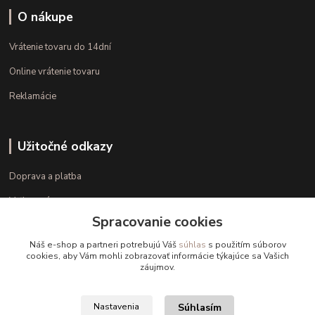
O nákupe
Vrátenie tovaru do 14dní
Online vrátenie tovaru
Reklamácie
Užitočné odkazy
Doprava a platba
Veľkostné parametre
Spracovanie cookies
Ako nakupovať
Náš e-shop a partneri potrebujú Váš
súhlas
s použitím súborov
cookies, aby Vám mohli zobrazovať informácie týkajúce sa Vašich
záujmov.
Kontakt
+421 948 126 423
Súhlasím
Nastavenia