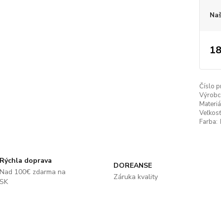
Naš
18
Číslo p
Výrobc
Materiá
Veľkosť
Farba:
Rýchla doprava
DOREANSE
Nad 100€ zdarma na
Záruka kvality
SK