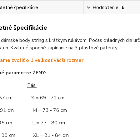
etné špecifikácie
Hodnotenie
6
tné špecifikácie
 dámske body string s krátkym rukávom. Počas chladných dní urči
strih. Kvalitné spodné zapínanie na 3 plastové patenty.
me zvoliť o 1 veľkosť väčší rozmer.
né parametre ŽENY:
Pás:
- 87 cm S = 69 - 72 cm
 - 91 cm M = 73 - 76 cm
 - 95 cm L = 77 - 80 cm
 - 99 cm XL = 81 - 84 cm