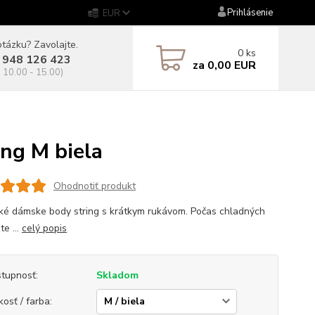
Prihlásenie
EUR
tázku? Zavolajte.
0
ks
 948 126 423
za
0,00 EUR
. 10.00 - 15.00)
ng M biela
Ohodnotiť produkt
cké dámske body string s krátkym rukávom. Počas chladných
te ...
celý popis
tupnosť:
Skladom
kosť / farba: