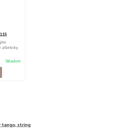
115
ými
 atleticky.
Skladom
 tango, string