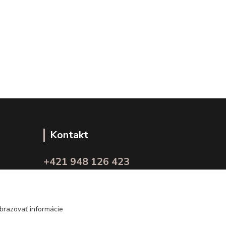
Kontakt
+421 948 126 423
(Po.-Pi. 10.00 - 15.00)
info@kvalitnaBielizen.sk
brazovať informácie