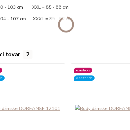
00 - 103 cm XXL = 85 - 88 cm
104 - 107 cm XXXL = 89 - 92 cm
ci tovar
2
é
elastické
eb
viac farieb