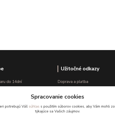
pe
Užitočné odkazy
aru do 14dní
Doprava a platba
nie tovaru
Veľkostné parametre
Spracovanie cookies
Ako nakupovať
eri potrebujú Váš
súhlas
s použitím súborov cookies, aby Vám mohli zo
týkajúce sa Vašich záujmov.