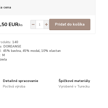
a cena
,50 EUR
Pridať do košíka
/
ks
roduktu:
140
a:
DOREANSE
l:
45% bavlna, 45% modal, 10% elastan
:
M
biela
Detailné spracovanie
Špičkové materiály
Poctivá výroba
Vyrobené v Turecku