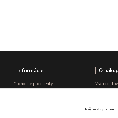
Informácie
O náku
Obchodné podmienky
Vrátenie tov
Ochrana osobných údajov
Online vráte
Kontakty
Reklamácie
Náš e-shop a partn