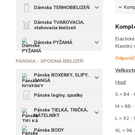
Kompl
Dámska TERMOBIELIZEŇ
Dámska TVAROVACIA,
Komple
sťahovacia bielizeň
Elastické
Dámske PYŽAMÁ
Klasický 
Odporúča
PÁNSKA - SPODNÁ BIELIZEŇ
Veľkost
Pánske BOXERKY, SLIPY,
TANGÁ
Hruď:
S = 84 
Pánske legíny, spodky
M = 88
Pánske TIELKÁ, TRIČKÁ,
NÁTELNÍKY
L = 92
Pánske BODY
XL = 96