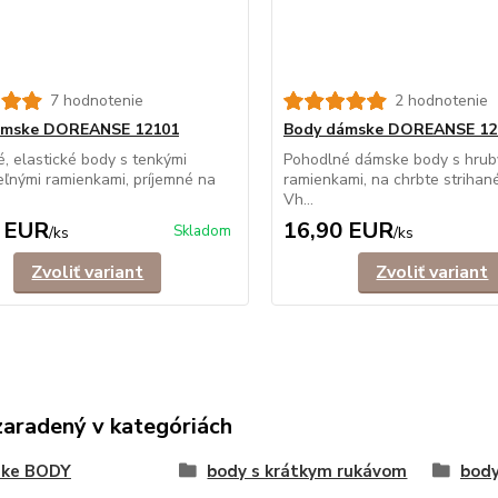
7 hodnotenie
2 hodnotenie
ámske DOREANSE 12101
Body dámske DOREANSE 12
, elastické body s tenkými
Pohodlné dámske body s hrub
eľnými ramienkami, príjemné na
ramienkami, na chrbte strihané
Vh...
 EUR
16,90 EUR
Skladom
/
ks
/
ks
Zvoliť variant
Zvoliť variant
zaradený v kategóriách
ke BODY
body s krátkym rukávom
body