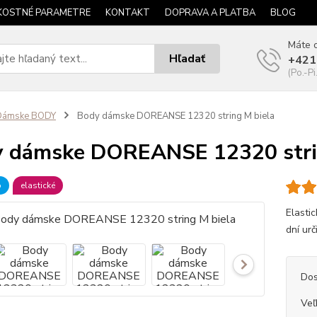
KOSTNÉ PARAMETRE
KONTAKT
DOPRAVA A PLATBA
BLOG
Máte o
Hľadať
+421
(Po.-Pi
Dámske BODY
Body dámske DOREANSE 12320 string M biela
 dámske DOREANSE 12320 stri
b
elastické
Elasti
dní urči
Dos
Veľ