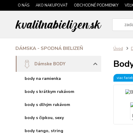
O NÁS
AKO NAKUPOVAŤ
OBCHODNÉ PODMIENKY
VEĽ
DÁMSKA - SPODNÁ BIELIZEŇ
Úvod
Body
Dámske BODY
viac farie
body na ramienka
body s krátkym rukávom
body s dlhým rukávom
body s čipkou, sexy
body tango, string