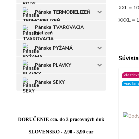
XXL = 1
Pánska TERMOBIELIZEŇ
XXXL = 
Pánska TVAROVACIA
bielizeň
Pánske PYŽAMÁ
Súvisia
Pánske PLAVKY
elastick
Pánske SEXY
viac fari
DORUČENIE cca. do 3 pracovných dní:
SLOVENSKO - 2,90 - 3,90 eur