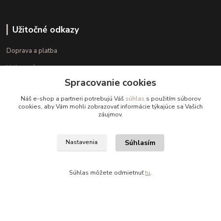
Užitočné odkazy
Doprava a platba
Veľkostné parametre
Spracovanie cookies
Ako nakupovať
Náš e-shop a partneri potrebujú Váš
súhlas
s použitím súborov
cookies, aby Vám mohli zobrazovať informácie týkajúce sa Vašich
záujmov.
Kontakt
+421 948 126 423
Súhlasím
Nastavenia
(Po.-Pi. 10.00 - 15.00)
info@kvalitnaBielizen.sk
Súhlas môžete odmietnuť
tu
.