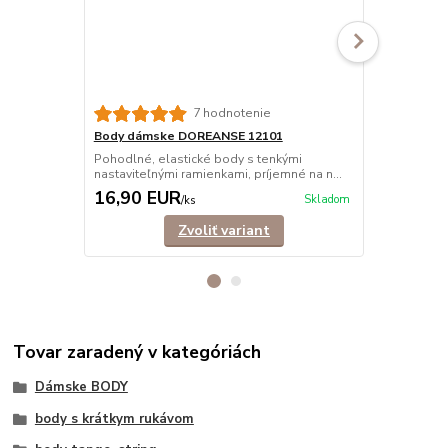
7 hodnotenie
Body dámske DOREANSE 12101
Body dámsk
Pohodlné, elastické body s tenkými
Pohodlné dá
nastaviteľnými ramienkami, príjemné na n...
ramienkami, n
16,90 EUR
16,90 E
Skladom
/
ks
Zvoliť variant
Tovar zaradený v kategóriách
Dámske BODY
body s krátkym rukávom