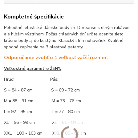
Kompletné špecifikácie
Pohodlné, elastické dámske body zn. Doreanse s dlhým rukávom
a s hlbším výstrihom. Počas chladných dní určite oceníte tieto
krásne body aj do kostýmu. Klasický strih nohavičiek. Kvalitné
spodné zapínanie na 3 plastové patenty.
Odporúčame zvoliť o 1 veľkosť väčší rozmer.
Veľkostné parametre ŽENY:
Hruď:
Pás:
S = 84 - 87 cm S = 69 - 72 cm
M = 88 - 91 cm M = 73 - 76 cm
L = 92 - 95 cm L = 77 - 80 cm
XL = 96 - 99 cm XL = 81 - 84 cm
XXL = 100 - 103 cm XXL = 85 - 88 cm