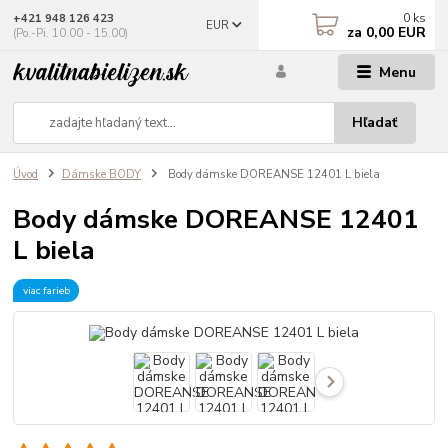
0
ks
+421 948 126 423
EUR
za
0,00 EUR
(Po.-Pi. 10.00 - 15.00)
Menu
Hľadať
Úvod
Dámske BODY
Body dámske DOREANSE 12401 L biela
Body dámske DOREANSE 12401
L biela
viac farieb