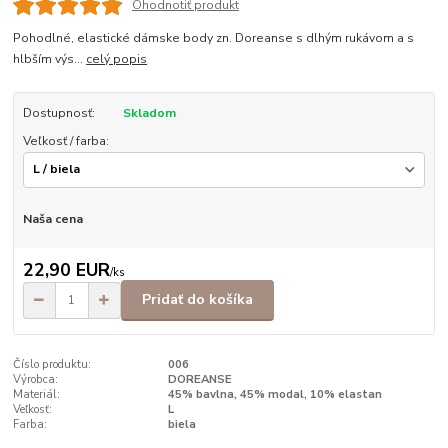
Ohodnotiť produkt
Pohodlné, elastické dámske body zn. Doreanse s dlhým rukávom a s
hlbším výs...
celý popis
Dostupnosť:
Skladom
Veľkosť / farba:
Naša cena
22,90 EUR
/
ks
Pridať do košíka
Číslo produktu:
006
Výrobca:
DOREANSE
Materiál:
45% bavlna, 45% modal, 10% elastan
Veľkosť:
L
Farba:
biela