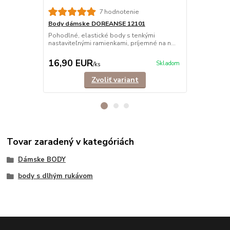
7 hodnotenie
Body dámske DOREANSE 12101
Body dámsk
Pohodlné, elastické body s tenkými
Pohodlné dá
nastaviteľnými ramienkami, príjemné na n...
ramienkami, n
16,90 EUR
16,90 E
Skladom
/
ks
Zvoliť variant
Tovar zaradený v kategóriách
Dámske BODY
body s dlhým rukávom