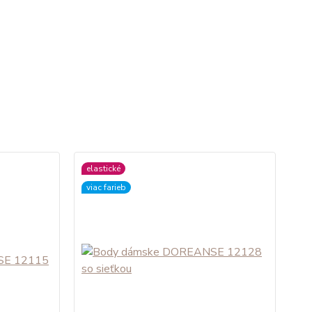
elastické
viac farieb