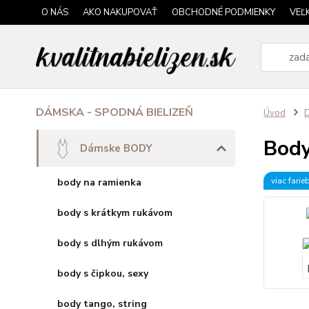
O NÁS
AKO NAKUPOVAŤ
OBCHODNÉ PODMIENKY
VEĽ
DÁMSKA - SPODNÁ BIELIZEŇ
Úvod
Bod
Dámske BODY
viac farie
body na ramienka
body s krátkym rukávom
body s dlhým rukávom
body s čipkou, sexy
body tango, string