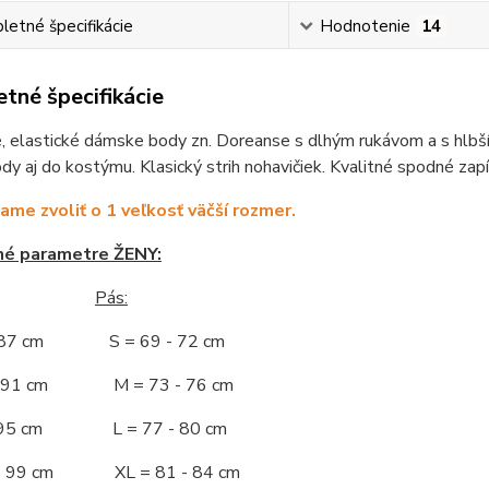
etné špecifikácie
Hodnotenie
14
tné špecifikácie
 elastické dámske body zn. Doreanse s dlhým rukávom a s hlbším
dy aj do kostýmu. Klasický strih nohavičiek. Kvalitné spodné zap
me zvoliť o 1 veľkosť väčší rozmer.
né parametre ŽENY:
Pás:
- 87 cm S = 69 - 72 cm
 - 91 cm M = 73 - 76 cm
 - 95 cm L = 77 - 80 cm
 - 99 cm XL = 81 - 84 cm