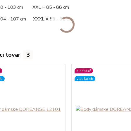
00 - 103 cm XXL = 85 - 88 cm
104 - 107 cm XXXL = 89 - 92 cm
ci tovar
3
é
elastické
eb
viac farieb