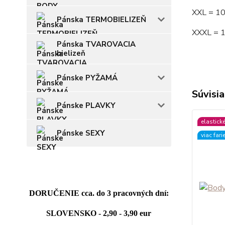
XXL = 1
Pánska TERMOBIELIZEŇ
XXXL = 
Pánska TVAROVACIA
bielizeň
Pánske PYŽAMÁ
Súvisia
Pánske PLAVKY
elastick
Pánske SEXY
viac fari
DORUČENIE cca. do 3 pracovných dní:
SLOVENSKO - 2,90 - 3,90 eur