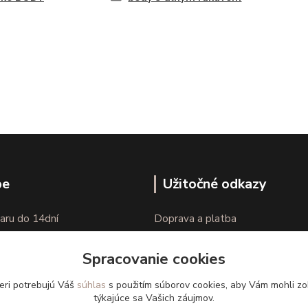
pe
Užitočné odkazy
aru do 14dní
Doprava a platba
nie tovaru
Veľkostné parametre
Spracovanie cookies
Ako nakupovať
eri potrebujú Váš
súhlas
s použitím súborov cookies, aby Vám mohli zo
týkajúce sa Vašich záujmov.