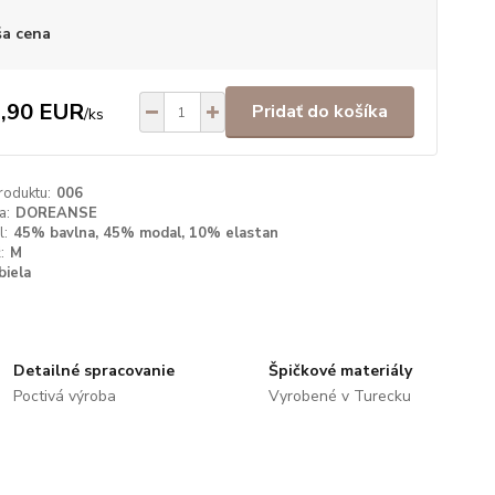
a cena
,90 EUR
Pridať do košíka
/
ks
roduktu:
006
a:
DOREANSE
l:
45% bavlna, 45% modal, 10% elastan
:
M
biela
Detailné spracovanie
Špičkové materiály
Poctivá výroba
Vyrobené v Turecku