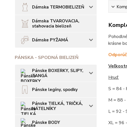
Kompl
Dámska TERMOBIELIZEŇ
Dámska TVAROVACIA,
Komple
sťahovacia bielizeň
Pohodlné,
Dámske PYŽAMÁ
krásne bo
Odporúča
PÁNSKA - SPODNÁ BIELIZEŇ
Veľkost
Pánske BOXERKY, SLIPY,
TANGÁ
Hruď:
S = 84 
Pánske legíny, spodky
M = 88
Pánske TIELKÁ, TRIČKÁ,
NÁTELNÍKY
L = 92
Pánske BODY
XL = 96