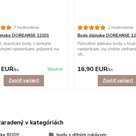
7 hodnotenie
2 hodnotenie
ámske DOREANSE 12101
Body dámske DOREANSE 12
, elastické body s tenkými
Pohodlné dámske body s hrub
eľnými ramienkami, príjemné na
ramienkami, na chrbte strihané
Vh...
 EUR
16,90 EUR
Skladom
/
ks
/
ks
Zvoliť variant
Zvoliť variant
zaradený v kategóriách
ke BODY
body s dlhým rukávom