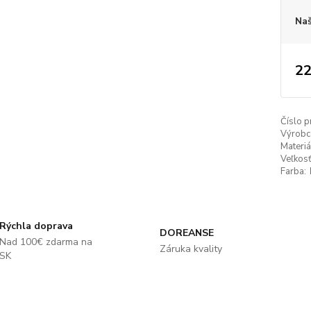
Naš
22
Číslo p
Výrobc
Materiá
Veľkosť
Farba:
Rýchla doprava
DOREANSE
Nad 100€ zdarma na
Záruka kvality
SK