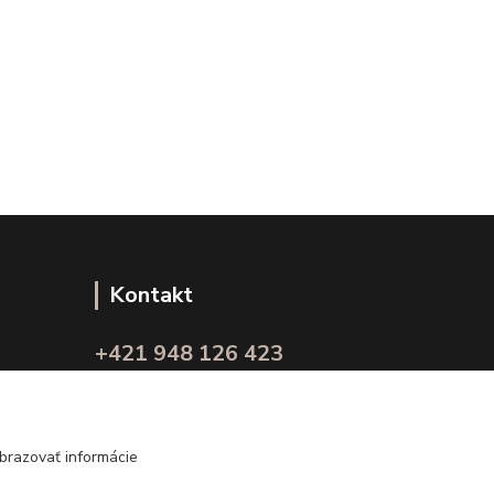
Kontakt
+421 948 126 423
(Po.-Pi. 10.00 - 15.00)
info@kvalitnaBielizen.sk
brazovať informácie