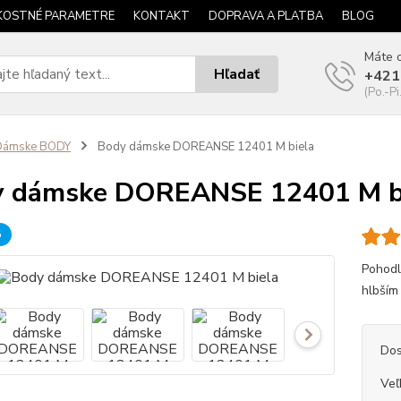
KOSTNÉ PARAMETRE
KONTAKT
DOPRAVA A PLATBA
BLOG
Máte o
Hľadať
+421
(Po.-Pi
Dámske BODY
Body dámske DOREANSE 12401 M biela
y dámske DOREANSE 12401 M b
b
Pohodl
hlbším 
Dos
Veľ