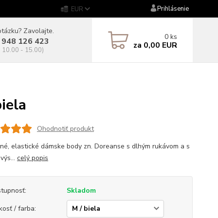
Prihlásenie
EUR
tázku? Zavolajte.
0
ks
 948 126 423
za
0,00 EUR
. 10.00 - 15.00)
iela
Ohodnotiť produkt
né, elastické dámske body zn. Doreanse s dlhým rukávom a s
výs...
celý popis
tupnosť:
Skladom
kosť / farba: