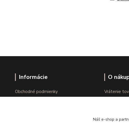
Informácie
O náku
Obchodné podmienky
Vrátenie tov
Ochrana osobných údajov
Online vráte
Kontakty
Reklamácie
Náš e-shop a partn