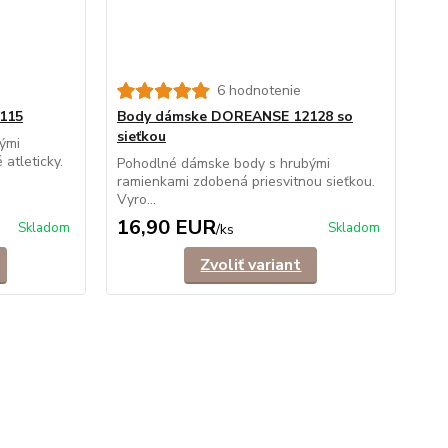
6 hodnotenie
115
Body dámske DOREANSE 12128 so
sieťkou
ými
 atleticky.
Pohodlné dámske body s hrubými
ramienkami zdobená priesvitnou sieťkou.
Vyro...
16,90 EUR
Skladom
Skladom
/
ks
Zvoliť variant