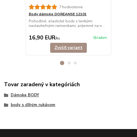
7 hodnotenie
Body dámske DOREANSE 12101
Body dámsk
Pohodlné, elastické body s tenkými
Pohodlné dá
nastaviteľnými ramienkami, príjemné na n...
ramienkami, n
16,90 EUR
16,90 E
Skladom
/
ks
Zvoliť variant
Tovar zaradený v kategóriách
Dámske BODY
body s dlhým rukávom