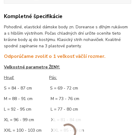
Kompletné špecifikácie
Pohodlné, elastické dámske body zn. Doreanse s dlhým rukávom
a s hlbším výstrihom. Počas chladných dní určite oceníte tieto
krásne body aj do kostýmu. Klasický strih nohavičiek. Kvalitné
spodné zapínanie na 3 plastové patenty.
Odporúčame zvoliť o 1 veľkosť väčší rozmer.
Veľkostné parametre ŽENY:
Hruď:
Pás:
S = 84 - 87 cm S = 69 - 72 cm
M = 88 - 91 cm M = 73 - 76 cm
L = 92 - 95 cm L = 77 - 80 cm
XL = 96 - 99 cm XL = 81 - 84 cm
XXL = 100 - 103 cm XXL = 85 - 88 cm