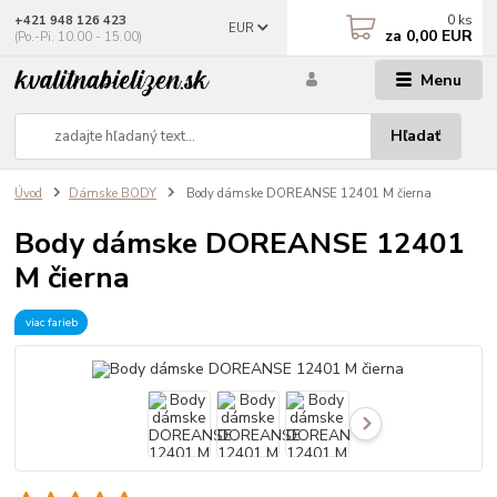
0
ks
+421 948 126 423
EUR
za
0,00 EUR
(Po.-Pi. 10.00 - 15.00)
Menu
Hľadať
Úvod
Dámske BODY
Body dámske DOREANSE 12401 M čierna
Body dámske DOREANSE 12401
M čierna
viac farieb