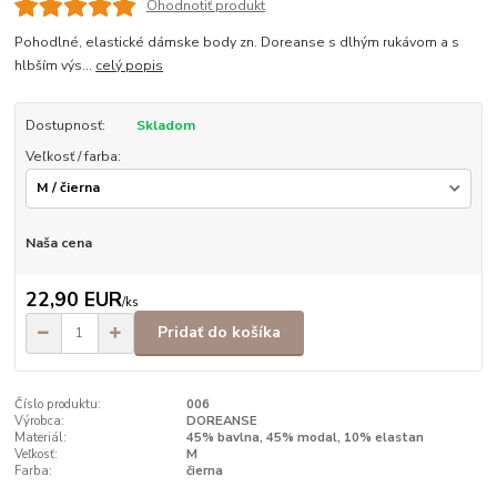
Ohodnotiť produkt
Pohodlné, elastické dámske body zn. Doreanse s dlhým rukávom a s
hlbším výs...
celý popis
Dostupnosť:
Skladom
Veľkosť / farba:
Naša cena
22,90 EUR
/
ks
Pridať do košíka
Číslo produktu:
006
Výrobca:
DOREANSE
Materiál:
45% bavlna, 45% modal, 10% elastan
Veľkosť:
M
Farba:
čierna