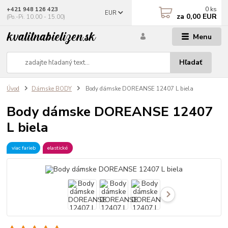
0
ks
+421 948 126 423
EUR
za
0,00 EUR
(Po.-Pi. 10.00 - 15.00)
Menu
Hľadať
Úvod
Dámske BODY
Body dámske DOREANSE 12407 L biela
Body dámske DOREANSE 12407
L biela
viac farieb
elastické