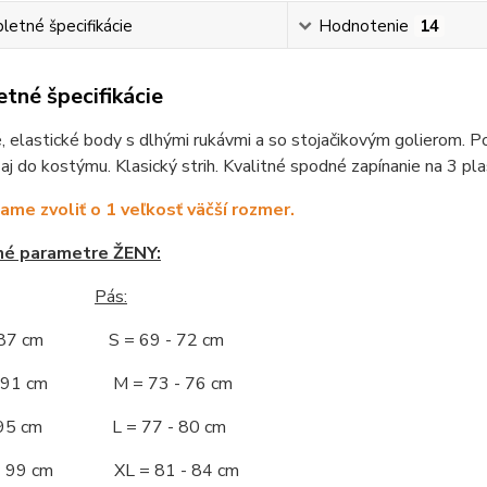
etné špecifikácie
Hodnotenie
14
tné špecifikácie
 elastické body s dlhými rukávmi a so stojačikovým golierom. Po
 aj do kostýmu. Klasický strih. Kvalitné spodné zapínanie na 3 pl
me zvoliť o 1 veľkosť väčší rozmer.
né parametre ŽENY:
Pás:
- 87 cm S = 69 - 72 cm
 - 91 cm M = 73 - 76 cm
 - 95 cm L = 77 - 80 cm
 - 99 cm XL = 81 - 84 cm