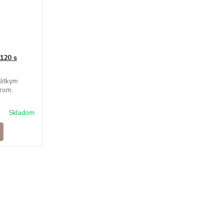
120 s
rátkym
rom.
Skladom