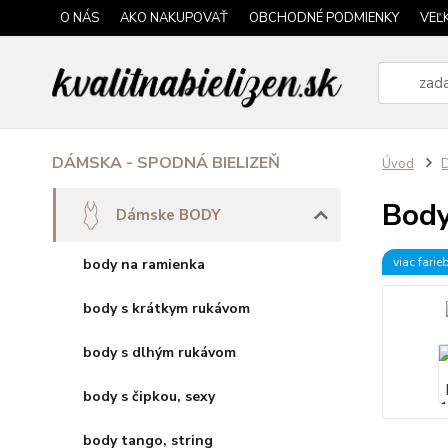
O NÁS
AKO NAKUPOVAŤ
OBCHODNÉ PODMIENKY
VEĽ
DÁMSKA - SPODNÁ BIELIZEŇ
Úvod
Body
Dámske BODY
viac farie
body na ramienka
body s krátkym rukávom
body s dlhým rukávom
body s čipkou, sexy
body tango, string