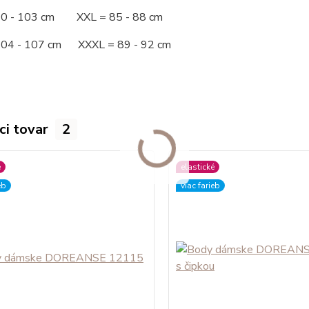
00 - 103 cm XXL = 85 - 88 cm
104 - 107 cm XXXL = 89 - 92 cm
ci tovar
2
é
elastické
eb
viac farieb