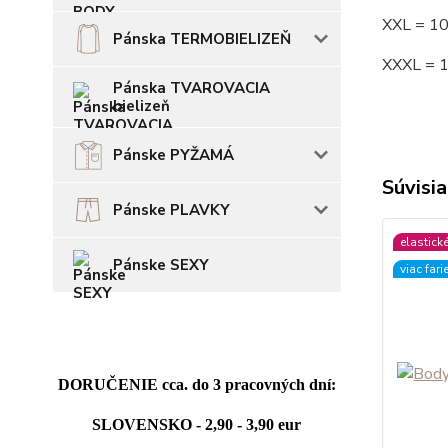
XXL = 1
Pánska TERMOBIELIZEŇ
XXXL = 
Pánska TVAROVACIA
bielizeň
Pánske PYŽAMÁ
Súvisia
Pánske PLAVKY
elastick
Pánske SEXY
viac fari
DORUČENIE cca. do 3 pracovných dní:
SLOVENSKO - 2,90 - 3,90 eur