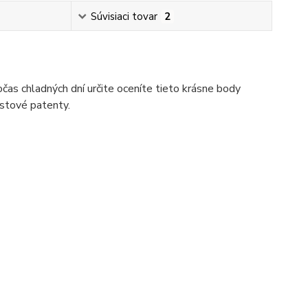
Súvisiaci tovar
2
čas chladných dní určite oceníte tieto krásne body
astové patenty.