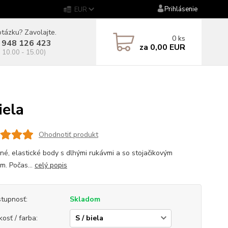
Prihlásenie
EUR
tázku? Zavolajte.
0
ks
 948 126 423
za
0,00 EUR
. 10.00 - 15.00)
ela
Ohodnotiť produkt
né, elastické body s dlhými rukávmi a so stojačikovým
m. Počas...
celý popis
tupnosť:
Skladom
kosť / farba: