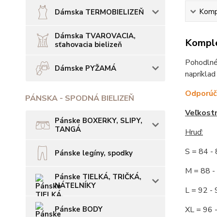
Kompl
Dámska TERMOBIELIZEŇ
Dámska TVAROVACIA,
Komple
sťahovacia bielizeň
Pohodlné,
Dámske PYŽAMÁ
napríklad
Odporúča
PÁNSKA - SPODNÁ BIELIZEŇ
Veľkost
Pánske BOXERKY, SLIPY,
TANGÁ
Hruď:
S = 84 
Pánske legíny, spodky
M = 88
Pánske TIELKÁ, TRIČKÁ,
NÁTELNÍKY
L = 92
Pánske BODY
XL = 96