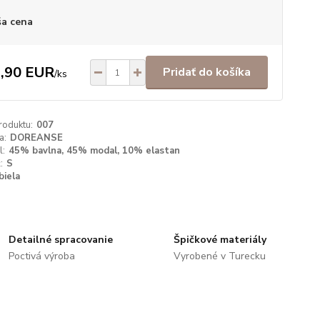
a cena
,90 EUR
Pridať do košíka
/
ks
roduktu:
007
a:
DOREANSE
l:
45% bavlna, 45% modal, 10% elastan
:
S
biela
Detailné spracovanie
Špičkové materiály
Poctivá výroba
Vyrobené v Turecku