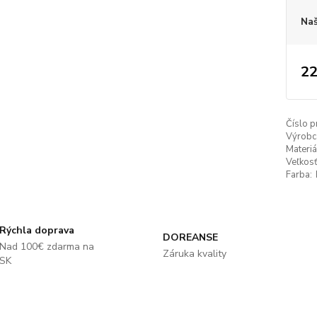
Naš
22
Číslo p
Výrobc
Materiá
Veľkosť
Farba:
Rýchla doprava
DOREANSE
Nad 100€ zdarma na
Záruka kvality
SK