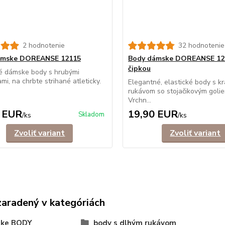
2 hodnotenie
32 hodnotenie
ámske DOREANSE 12115
Body dámske DOREANSE 12
čipkou
é dámske body s hrubými
mi, na chrbte strihané atleticky.
Elegantné, elastické body s k
rukávom so stojačikovým golie
Vrchn...
 EUR
19,90 EUR
Skladom
/
ks
/
ks
Zvoliť variant
Zvoliť variant
zaradený v kategóriách
ke BODY
body s dlhým rukávom