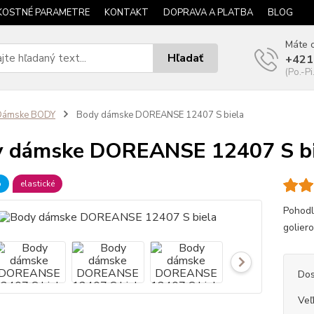
KOSTNÉ PARAMETRE
KONTAKT
DOPRAVA A PLATBA
BLOG
Máte o
Hľadať
+421
(Po.-Pi
Dámske BODY
Body dámske DOREANSE 12407 S biela
 dámske DOREANSE 12407 S bi
b
elastické
Pohodl
goliero
Dos
Veľ