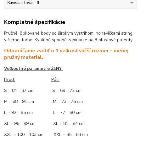
Súvisiaci tovar
3
Kompletné špecifikácie
Pružné, čipkované body so širokým výstrihom, nohavičkami string,
v čiernej farbe. Kvalitné spodné zapínanie na 3 plastové patenty.
Odporúčame zvoliť o 1 veľkosť väčší rozmer - menej
pružný material.
Veľkostné parametre ŽENY:
Hruď:
Pás:
S = 84 - 87 cm S = 69 - 72 cm
M = 88 - 91 cm M = 73 - 76 cm
L = 92 - 95 cm L = 77 - 80 cm
XL = 96 - 99 cm XL = 81 - 84 cm
XXL = 100 - 103 cm XXL = 85 - 88 cm