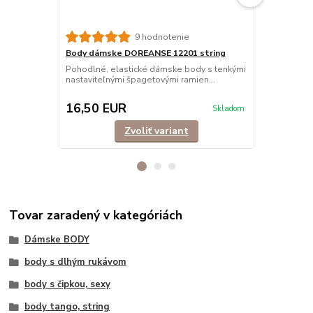
9 hodnotenie
Body dámske DOREANSE 12201 string
Body dámsk
čipkované
Pohodlné, elastické dámske body s tenkými
nastaviteľnými špagetovými ramien...
Exkluzívne b
čipky, nohavič
16,50 EUR
31,90 E
Skladom
Zvoliť variant
Tovar zaradený v kategóriách
Dámske BODY
body s dlhým rukávom
body s čipkou, sexy
body tango, string