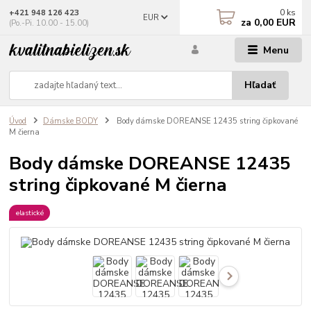
0
ks
+421 948 126 423
EUR
za
0,00 EUR
(Po.-Pi. 10.00 - 15.00)
Menu
Hľadať
Úvod
Dámske BODY
Body dámske DOREANSE 12435 string čipkované
M čierna
Body dámske DOREANSE 12435
string čipkované M čierna
elastické