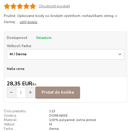
Ohodnotiť produkt
Pružné, čipkované body so širokým výstrihom, nohavičkami string, v
čiernej ...
celý popis
Dostupnosť:
Skladom
Veľkosť / farba:
Naša cena
28,35 EUR
/
ks
Pridať do košíka
Číslo produktu:
123
Výrobca:
DOREANSE
Materiál:
100% polyamid, extra jemné
Veľkosť:
M
Farba:
čierna