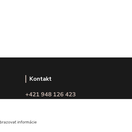
Kontakt
+421 948 126 423
(Po.-Pi. 10.00 - 15.00)
info@kvalitnaBielizen.sk
brazovať informácie