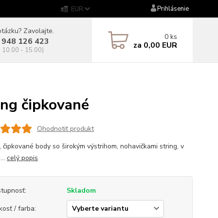
Prihlásenie
EUR
tázku? Zavolajte.
0
ks
 948 126 423
za
0,00 EUR
. 10.00 - 15.00)
ng čipkované
Ohodnotiť produkt
, čipkované body so širokým výstrihom, nohavičkami string, v
...
celý popis
tupnosť:
Skladom
kosť / farba: