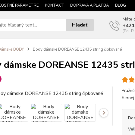
KOSTNÉ PARAMETRE
KONTAKT
DOPRAVA A PLATBA
BLOG
Máte o
Hľadať
+421
(Po.-Pi
Dámske BODY
Body dámske DOREANSE 12435 string čipkované
 dámske DOREANSE 12435 stri
Pružné
čiernej 
Dos
Veľ