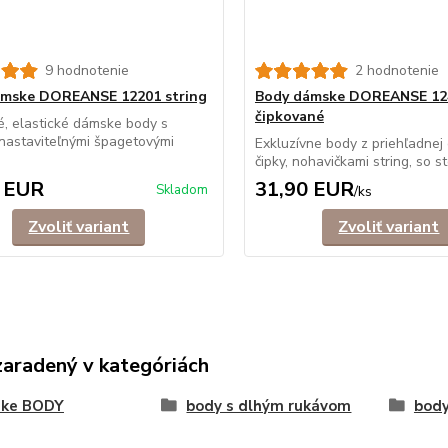
9 hodnotenie
2 hodnotenie
ámske DOREANSE 12201 string
Body dámske DOREANSE 124
čipkované
, elastické dámske body s
nastaviteľnými špagetovými
Exkluzívne body z priehľadnej 
čipky, nohavičkami string, so sto
 EUR
31,90 EUR
Skladom
/
ks
Zvoliť variant
Zvoliť variant
zaradený v kategóriách
ke BODY
body s dlhým rukávom
body