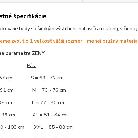
tné špecifikácie
ipkované body so širokým výstrihom, nohavičkami string, v čierne
me zvoliť o 1 veľkosť väčší rozmer - menej pružný materia
né parametre ŽENY:
Pás:
- 87 cm S = 69 - 72 cm
 - 91 cm M = 73 - 76 cm
 - 95 cm L = 77 - 80 cm
 - 99 cm XL = 81 - 84 cm
00 - 103 cm XXL = 85 - 88 cm