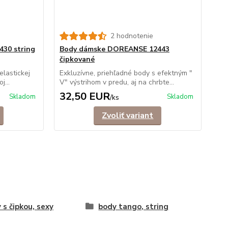
2 hodnotenie
30 string
Body dámske DOREANSE 12443
čipkované
elastickej
Exkluzívne, priehľadné body s efektným "
j...
V" výstrihom v predu, aj na chrbte...
32,50 EUR
Skladom
Skladom
/
ks
Zvoliť variant
 s čipkou, sexy
body tango, string