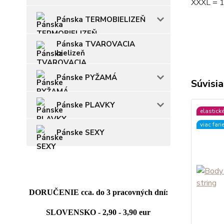
XXXL = 
Pánska TERMOBIELIZEŇ
Pánska TVAROVACIA
bielizeň
Pánske PYŽAMÁ
Súvisia
Pánske PLAVKY
elastick
viac fari
Pánske SEXY
DORUČENIE cca. do 3 pracovných dní:
SLOVENSKO - 2,90 - 3,90 eur