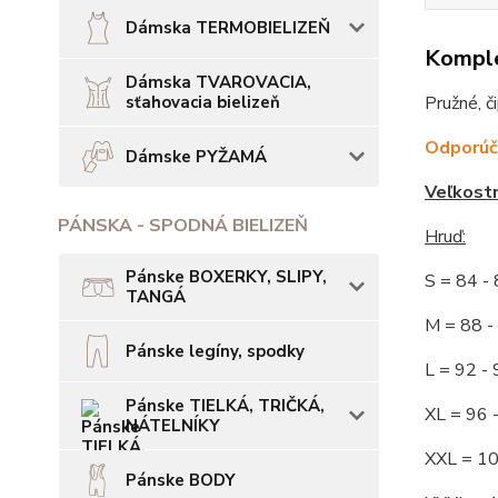
Dámska TERMOBIELIZEŇ
Komple
Dámska TVAROVACIA,
sťahovacia bielizeň
Pružné, č
Odporúča
Dámske PYŽAMÁ
Veľkost
PÁNSKA - SPODNÁ BIELIZEŇ
Hruď:
Pánske BOXERKY, SLIPY,
S = 84 
TANGÁ
M = 88
Pánske legíny, spodky
L = 92
Pánske TIELKÁ, TRIČKÁ,
XL = 96
NÁTELNÍKY
XXL = 1
Pánske BODY