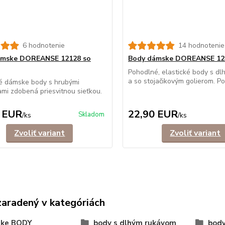
6 hodnotenie
14 hodnotenie
ámske DOREANSE 12128 so
Body dámske DOREANSE 12
Pohodlné, elastické body s dl
a so stojačikovým golierom. Poč
é dámske body s hrubými
mi zdobená priesvitnou sieťkou.
 EUR
22,90 EUR
Skladom
/
ks
/
ks
Zvoliť variant
Zvoliť variant
zaradený v kategóriách
ke BODY
body s dlhým rukávom
body