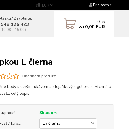
Prihlásenie
EUR
tázku? Zavolajte.
0
ks
 948 126 423
za
0,00 EUR
. 10.00 - 15.00)
kou L čierna
Ohodnotiť produkt
tné body s dlhým rukávom a stojačikovým golierom. Vrchná a
časť...
celý popis
tupnosť:
Skladom
kosť / farba: