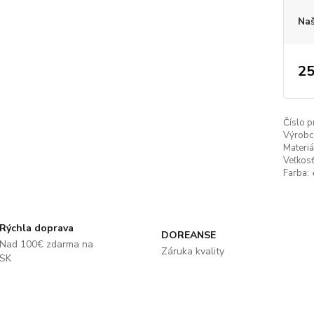
Naš
25
Číslo p
Výrobc
Materiá
Veľkosť
Farba:
Rýchla doprava
DOREANSE
Nad 100€ zdarma na
Záruka kvality
SK