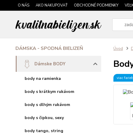
O NÁS
AKO NAKUPOVAŤ
OBCHODNÉ PODMIENKY
VEĽ
DÁMSKA - SPODNÁ BIELIZEŇ
Úvod
Body
Dámske BODY
viac farie
body na ramienka
body s krátkym rukávom
body s dlhým rukávom
body s čipkou, sexy
body tango, string