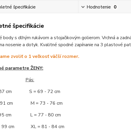
etné špecifikácie
Hodnotenie
0
tné špecifikácie
 body s dlhým rukávom a stojačikovým golierom. Vrchná a zadná č
na nosenie a dotyk. Kvalitné spodné zapínanie na 3 plastové pat
me zvoliť o 1 veľkosť väčší rozmer.
né parametre ŽENY:
Pás:
- 87 cm S = 69 - 72 cm
 - 91 cm M = 73 - 76 cm
 - 95 cm L = 77 - 80 cm
 - 99 cm XL = 81 - 84 cm