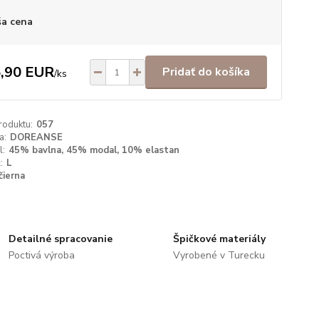
a cena
,90 EUR
Pridať do košíka
/
ks
roduktu:
057
a:
DOREANSE
l:
45% bavlna, 45% modal, 10% elastan
:
L
čierna
Detailné spracovanie
Špičkové materiály
Poctivá výroba
Vyrobené v Turecku