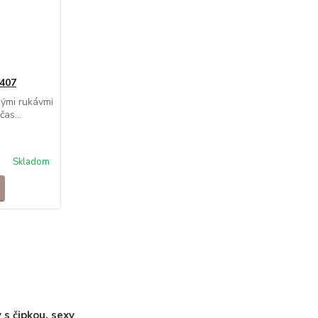
407
hými rukávmi
as...
Skladom
 s čipkou, sexy