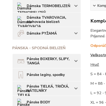
Kompl
Dámska TERMOBIELIZEŇ
Dámska TVAROVACIA,
Komple
sťahovacia bielizeň
Elegantné
Dámske PYŽAMÁ
Príjemné 
Odporúča
PÁNSKA - SPODNÁ BIELIZEŇ
Veľkost
Pánske BOXERKY, SLIPY,
TANGÁ
Hruď:
S = 84 
Pánske legíny, spodky
M = 88
Pánske TIELKÁ, TRIČKÁ,
NÁTELNÍKY
L = 92
Pánske BODY
XL = 96