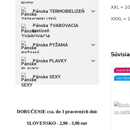
XXL = 1
Pánska TERMOBIELIZEŇ
XXXL = 
Pánska TVAROVACIA
bielizeň
Pánske PYŽAMÁ
Súvisia
Pánske PLAVKY
elastick
Pánske SEXY
viac fari
DORUČENIE cca. do 3 pracovných dní:
SLOVENSKO - 2,90 - 3,90 eur