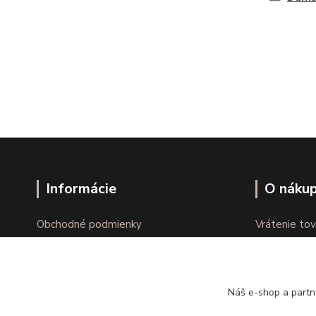
Informácie
O náku
Obchodné podmienky
Vrátenie tov
Ochrana osobných údajov
Online vráte
Kontakty
Reklamácie
Náš e-shop a partn