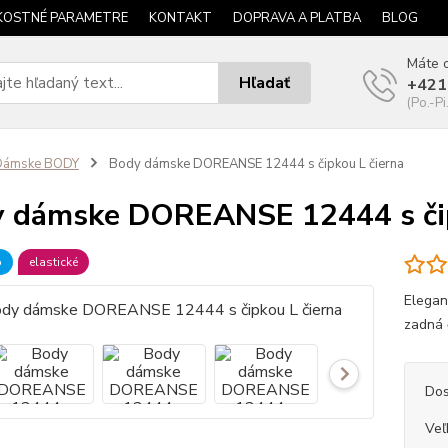
KOSTNÉ PARAMETRE
KONTAKT
DOPRAVA A PLATBA
BLOG
Máte o
Hľadať
+421
(Po.-Pi
Dámske BODY
Body dámske DOREANSE 12444 s čipkou L čierna
 dámske DOREANSE 12444 s čip
b
elastické
Elegan
zadná 
Dos
Veľ