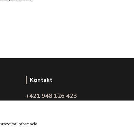
Kontakt
+421 948 126 423
(Po.-Pi. 10.00 - 15.00)
info@kvalitnaBielizen.sk
brazovať informácie