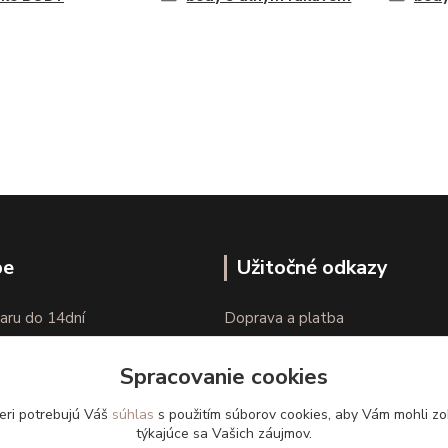
pe
Užitočné odkazy
aru do 14dní
Doprava a platba
nie tovaru
Veľkostné parametre
Spracovanie cookies
Ako nakupovať
eri potrebujú Váš
súhlas
s použitím súborov cookies, aby Vám mohli zo
týkajúce sa Vašich záujmov.