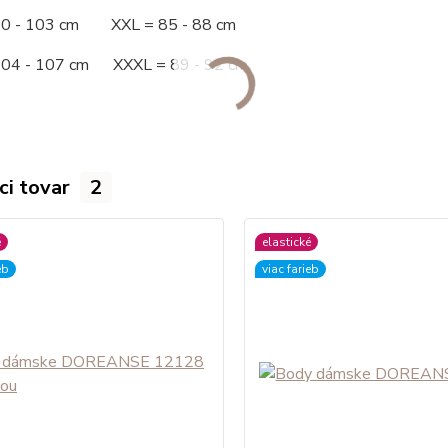
00 - 103 cm XXL = 85 - 88 cm
104 - 107 cm XXXL = 89 - 92 cm
ci tovar
2
é
elastické
eb
viac farieb