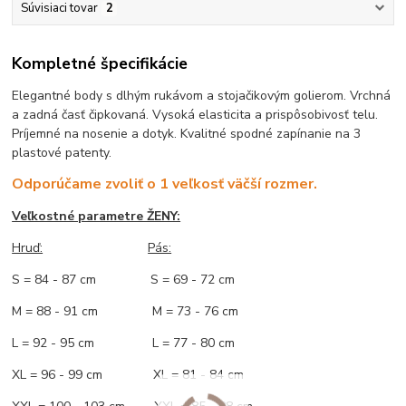
Súvisiaci tovar
2
Kompletné špecifikácie
Elegantné body s dlhým rukávom a stojačikovým golierom. Vrchná
a zadná časť čipkovaná. Vysoká elasticita a prispôsobivosť telu.
Príjemné na nosenie a dotyk. Kvalitné spodné zapínanie na 3
plastové patenty.
Odporúčame zvoliť o 1 veľkosť väčší rozmer.
Veľkostné parametre ŽENY:
Hruď:
Pás:
S = 84 - 87 cm S = 69 - 72 cm
M = 88 - 91 cm M = 73 - 76 cm
L = 92 - 95 cm L = 77 - 80 cm
XL = 96 - 99 cm XL = 81 - 84 cm