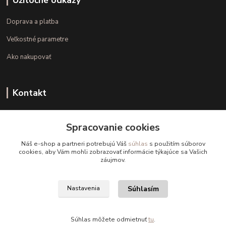
Užitočné odkazy
Doprava a platba
Veľkostné parametre
Ako nakupovať
Kontakt
+421 948 126 423
Spracovanie cookies
(Po.-Pi. 10.00 - 15.00)
Náš e-shop a partneri potrebujú Váš
súhlas
s použitím súborov
info@kvalitnaBielizen.sk
cookies, aby Vám mohli zobrazovať informácie týkajúce sa Vašich
záujmov.
Súhlasím
Nastavenia
Copyright © kvalitnabielizen.sk
Súhlas môžete odmietnuť
tu
.