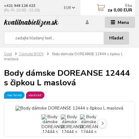
0
ks
+421 948 126 423
EUR
za
0,00 EUR
(Po.-Pi. 10.00 - 15.00)
Menu
Hľadať
Úvod
Dámske BODY
Body dámske DOREANSE 12444 s čipkou L
maslová
Body dámske DOREANSE 12444
s čipkou L maslová
viac farieb
elastické