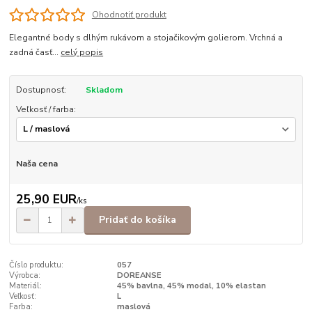
Ohodnotiť produkt
Elegantné body s dlhým rukávom a stojačikovým golierom. Vrchná a
zadná časť...
celý popis
Dostupnosť:
Skladom
Veľkosť / farba:
Naša cena
25,90 EUR
/
ks
Pridať do košíka
Číslo produktu:
057
Výrobca:
DOREANSE
Materiál:
45% bavlna, 45% modal, 10% elastan
Veľkosť:
L
Farba:
maslová