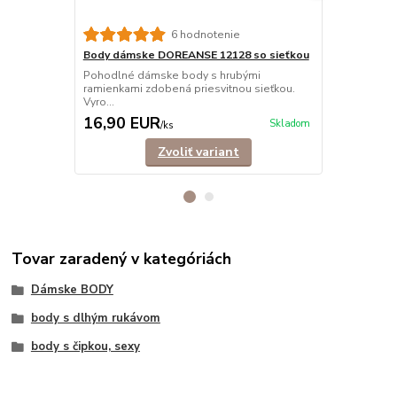
6 hodnotenie
Body dámske DOREANSE 12128 so sieťkou
Body dámsk
Pohodlné dámske body s hrubými
Pohodlné, el
ramienkami zdobená priesvitnou sieťkou.
so stojačiko
Vyro...
16,90 EUR
22,90 E
Skladom
/
ks
Zvoliť variant
Tovar zaradený v kategóriách
Dámske BODY
body s dlhým rukávom
body s čipkou, sexy