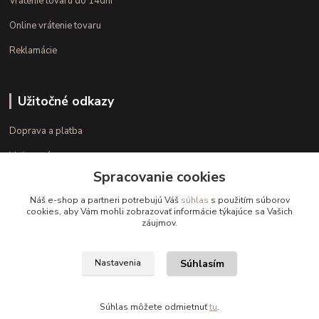
Vrátenie tovaru do 14dní
Online vrátenie tovaru
Reklamácie
Užitočné odkazy
Doprava a platba
Veľkostné parametre
Spracovanie cookies
Ako nakupovať
Náš e-shop a partneri potrebujú Váš
súhlas
s použitím súborov
cookies, aby Vám mohli zobrazovať informácie týkajúce sa Vašich
záujmov.
Kontakt
+421 948 126 423
Súhlasím
Nastavenia
(Po.-Pi. 10.00 - 15.00)
info@kvalitnaBielizen.sk
Súhlas môžete odmietnuť
tu
.