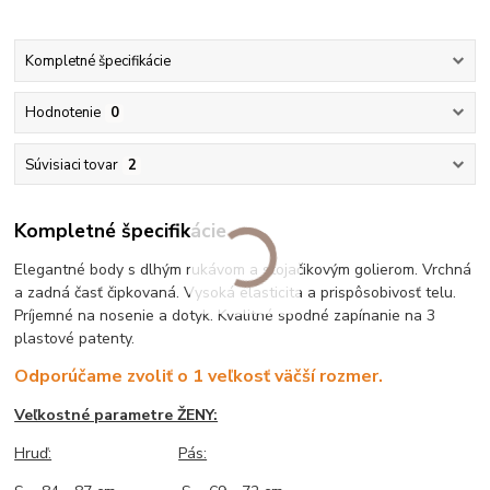
Kompletné špecifikácie
Hodnotenie
0
Súvisiaci tovar
2
Kompletné špecifikácie
Elegantné body s dlhým rukávom a stojačikovým golierom. Vrchná
a zadná časť čipkovaná. Vysoká elasticita a prispôsobivosť telu.
Príjemné na nosenie a dotyk. Kvalitné spodné zapínanie na 3
plastové patenty.
Odporúčame zvoliť o 1 veľkosť väčší rozmer.
Veľkostné parametre ŽENY:
Hruď:
Pás: