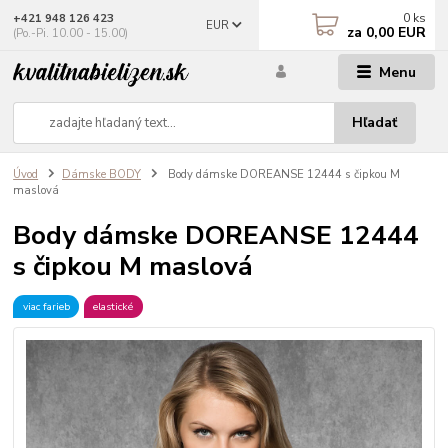
0
ks
+421 948 126 423
EUR
za
0,00 EUR
(Po.-Pi. 10.00 - 15.00)
Menu
Hľadať
Úvod
Dámske BODY
Body dámske DOREANSE 12444 s čipkou M
maslová
Body dámske DOREANSE 12444
s čipkou M maslová
viac farieb
elastické