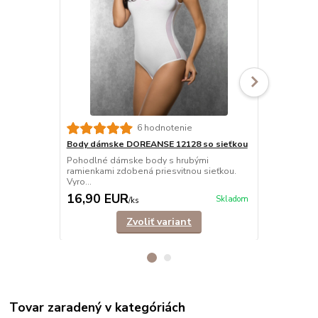
6 hodnotenie
Body dámske DOREANSE 12128 so sieťkou
Body dámsk
Pohodlné dámske body s hrubými
Pohodlné, el
ramienkami zdobená priesvitnou sieťkou.
so stojačiko
Vyro...
16,90 EUR
22,90 E
Skladom
/
ks
Zvoliť variant
Tovar zaradený v kategóriách