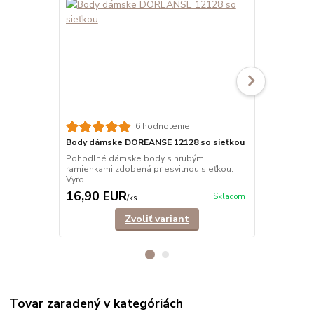
6 hodnotenie
Body dámske DOREANSE 12128 so sieťkou
Body dámsk
Pohodlné dámske body s hrubými
Pohodlné, el
ramienkami zdobená priesvitnou sieťkou.
so stojačiko
Vyro...
16,90 EUR
22,90 E
Skladom
/
ks
Zvoliť variant
Tovar zaradený v kategóriách