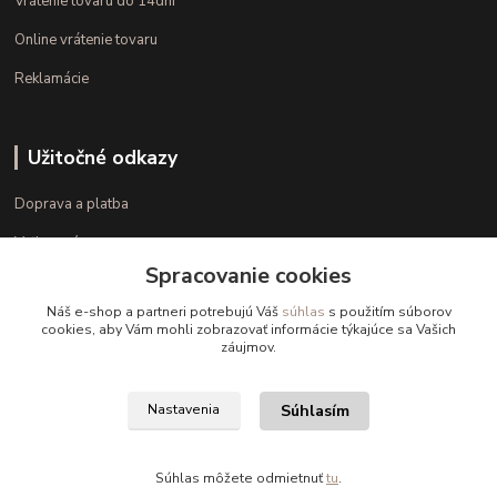
Vrátenie tovaru do 14dní
Online vrátenie tovaru
Reklamácie
Užitočné odkazy
Doprava a platba
Veľkostné parametre
Spracovanie cookies
Ako nakupovať
Náš e-shop a partneri potrebujú Váš
súhlas
s použitím súborov
cookies, aby Vám mohli zobrazovať informácie týkajúce sa Vašich
záujmov.
Kontakt
+421 948 126 423
Súhlasím
Nastavenia
(Po.-Pi. 10.00 - 15.00)
info@kvalitnaBielizen.sk
Súhlas môžete odmietnuť
tu
.