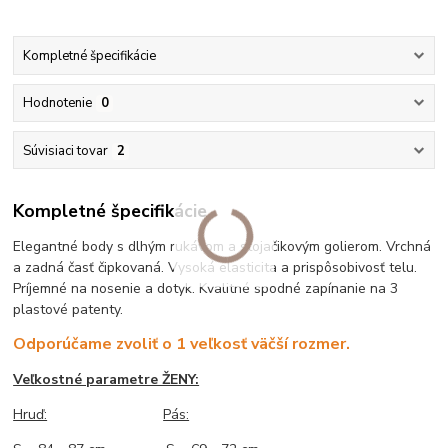
Kompletné špecifikácie
Hodnotenie
0
Súvisiaci tovar
2
Kompletné špecifikácie
Elegantné body s dlhým rukávom a stojačikovým golierom. Vrchná
a zadná časť čipkovaná. Vysoká elasticita a prispôsobivosť telu.
Príjemné na nosenie a dotyk. Kvalitné spodné zapínanie na 3
plastové patenty.
Odporúčame zvoliť o 1 veľkosť väčší rozmer.
Veľkostné parametre ŽENY:
Hruď:
Pás: