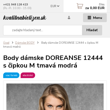
0
ks
+421 948 126 423
EUR
za
0,00 EUR
(Po.-Pi. 10.00 - 15.00)
Menu
Hľadať
Úvod
Dámske BODY
Body dámske DOREANSE 12444 s čipkou M
tmavá modrá
Body dámske DOREANSE 12444
s čipkou M tmavá modrá
viac farieb
elastické