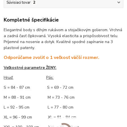
Súvisiaci tovar
2
Kompletné špecifikácie
Elegantné body s dlhým rukávom a stojačikovým golierom. Vrchná
a zadná časť čipkovaná. Vysoká elasticita a prispôsobivosť telu.
Príjemné na nosenie a dotyk. Kvalitné spodné zapínanie na 3
plastové patenty.
Odporúčame zvoliť o 1 veľkosť väčší rozmer.
Veľkostné parametre ŽENY:
Hruď:
Pás:
S = 84 - 87 cm S = 69 - 72 cm
M = 88 - 91 cm M = 73 - 76 cm
L = 92 - 95 cm L = 77 - 80 cm
XL = 96 - 99 cm XL = 81 - 84 cm