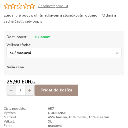
Ohodnotiť produkt
Elegantné body s dlhým rukávom a stojačikovým golierom. Vrchná a
zadná časť...
celý popis
Dostupnosť:
Skladom
Veľkosť / farba:
Naša cena
25,90 EUR
/
ks
Pridať do košíka
Číslo produktu:
057
Výrobca:
DOREANSE
Materiál:
45% bavlna, 45% modal, 10% elastan
Veľkosť:
XL
Farba:
maslová