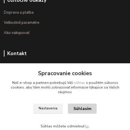
Užitočné odkazy
Doprava a platba
Veľkostné parametre
Ako nakupovať
Kontakt
+421 948 126 423
Spracovanie cookies
(Po.-Pi. 10.00 - 15.00)
Náš e-shop a partneri potrebujú Váš
súhlas
s použitím súborov
info@kvalitnaBielizen.sk
cookies, aby Vám mohli zobrazovať informácie týkajúce sa Vašich
záujmov.
Súhlasím
Nastavenia
Copyright © kvalitnabielizen.sk
Súhlas môžete odmietnuť
tu
.