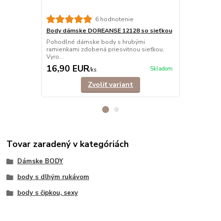
6 hodnotenie
Body dámske DOREANSE 12128 so sieťkou
Body dámsk
Pohodlné dámske body s hrubými
Pohodlné, el
ramienkami zdobená priesvitnou sieťkou.
so stojačiko
Vyro...
16,90 EUR
22,90 E
Skladom
/
ks
Zvoliť variant
Tovar zaradený v kategóriách
Dámske BODY
body s dlhým rukávom
body s čipkou, sexy