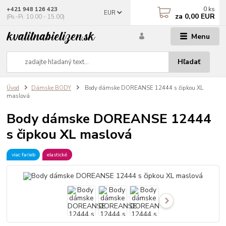
0
ks
+421 948 126 423
EUR
za
0,00 EUR
(Po.-Pi. 10.00 - 15.00)
Menu
Hľadať
Úvod
Dámske BODY
Body dámske DOREANSE 12444 s čipkou XL
maslová
Body dámske DOREANSE 12444
s čipkou XL maslová
viac farieb
elastické