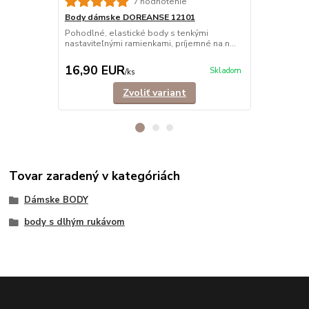
7 hodnotenie
Body dámske DOREANSE 12101
Body dámsk
Pohodlné, elastické body s tenkými
Pohodlné dá
nastaviteľnými ramienkami, príjemné na n...
ramienkami z
Vyro...
16,90 EUR
16,90 E
Skladom
/
ks
Zvoliť variant
Tovar zaradený v kategóriách
Dámske BODY
body s dlhým rukávom