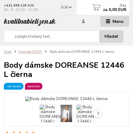
0
ks
+421 948 126 423
EUR
za
0,00 EUR
(Po.-Pi. 10.00 - 15.00)
Menu
Hľadať
Úvod
Dámske BODY
Body dámske DOREANSE 12446 L čierna
Body dámske DOREANSE 12446
L čierna
viac farieb
elastické