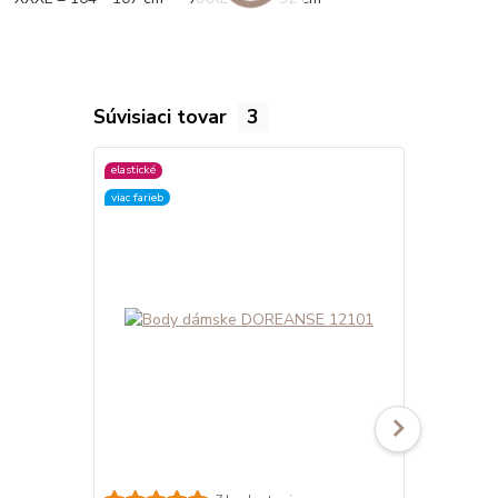
Súvisiaci tovar
3
elastické
elastické
viac farieb
viac farieb