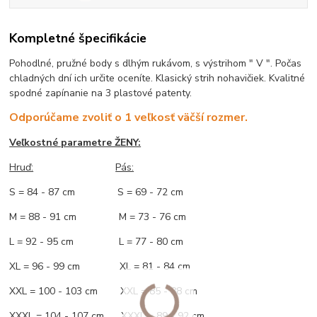
Kompletné špecifikácie
Pohodlné, pružné body s dlhým rukávom, s výstrihom " V ". Počas
chladných dní ich určite oceníte. Klasický strih nohavičiek. Kvalitné
spodné zapínanie na 3 plastové patenty.
Odporúčame zvoliť o 1 veľkosť väčší rozmer.
Veľkostné parametre ŽENY:
Hruď:
Pás:
S = 84 - 87 cm S = 69 - 72 cm
M = 88 - 91 cm M = 73 - 76 cm
L = 92 - 95 cm L = 77 - 80 cm
XL = 96 - 99 cm XL = 81 - 84 cm
XXL = 100 - 103 cm XXL = 85 - 88 cm
XXXL = 104 - 107 cm XXXL = 89 - 92 cm