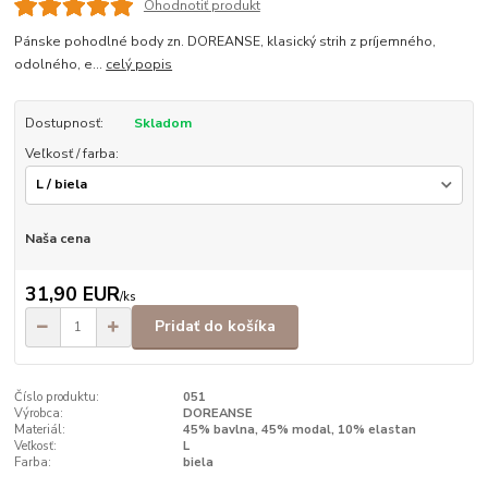
Ohodnotiť produkt
Pánske pohodlné body zn. DOREANSE, klasický strih z príjemného,
odolného, e...
celý popis
Dostupnosť:
Skladom
Veľkosť / farba:
Naša cena
31,90 EUR
/
ks
Pridať do košíka
Číslo produktu:
051
Výrobca:
DOREANSE
Materiál:
45% bavlna, 45% modal, 10% elastan
Veľkosť:
L
Farba:
biela