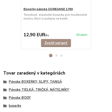
Boxerky pánske DOREANSE 1760
Trendové, elastické boxerky pre moderných
Tielko pán
mužov, ktorí si potrpia na kvalit...
vrúbkované
Rebrované, ex
pémiového ma
12,90 EUR
22,50 E
Skladom
/
ks
Zvoliť variant
Tovar zaradený v kategóriách
Pánske BOXERKY, SLIPY, TANGÁ
Pánske TIELKÁ, TRIČKÁ, NÁTELNÍKY
Pánske BODY
boxerky