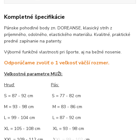
Kompletné špecifikácie
Pánske pohodlné body zn. DOREANSE, klasický strih z
príjemného, odolného, elastického materiálu. Kvalitné, praktické
predné zapínanie na patenty.
Výborné funkčné vlastnosti pri športe, aj na bežné nosenie.
Odporúčame zvoliť o 1 veľkosť väčší rozmer.
Veľkostné parametre MUŽI:
Hruď
:
Pás:
S = 87 - 92 cm S = 77 - 82 cm
M = 93 - 98 cm M = 83 - 86 cm
L = 99 - 104 cm L = 87 - 92 cm
XL = 105 - 108 cm XL = 93 - 98 cm
XXL = 109 - 112 cm XXL = 99 - 102 cm