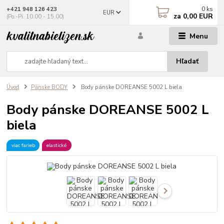
0
ks
+421 948 126 423
EUR
za
0,00 EUR
(Po.-Pi. 10.00 - 15.00)
Menu
Hľadať
Úvod
Pánske BODY
Body pánske DOREANSE 5002 L biela
Body pánske DOREANSE 5002 L
biela
viac farieb
elastické