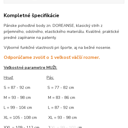
Kompletné špecifikácie
Pánske pohodlné body zn. DOREANSE, klasický strih z
príjemného, odolného, elastického materiálu. Kvalitné, praktické
predné zapínanie na patenty.
Výborné funkčné vlastnosti pri športe, aj na bežné nosenie.
Odporúčame zvoliť o 1 veľkosť väčší rozmer.
Veľkostné parametre MUŽI:
Hruď
:
Pás:
S = 87 - 92 cm S = 77 - 82 cm
M = 93 - 98 cm M = 83 - 86 cm
L = 99 - 104 cm L = 87 - 92 cm
XL = 105 - 108 cm XL = 93 - 98 cm
XXL = 109 - 112 cm XXL = 99 - 102 cm