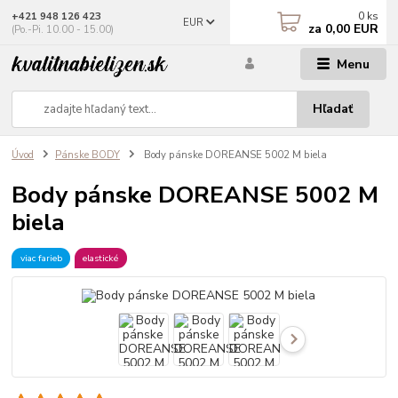
0
ks
+421 948 126 423
EUR
za
0,00 EUR
(Po.-Pi. 10.00 - 15.00)
Menu
Hľadať
Úvod
Pánske BODY
Body pánske DOREANSE 5002 M biela
Body pánske DOREANSE 5002 M
biela
viac farieb
elastické