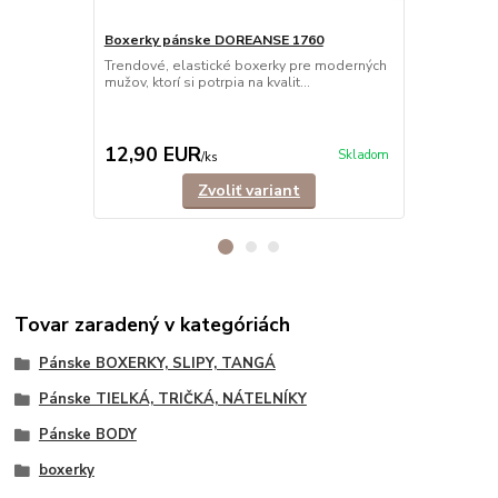
Boxerky pánske DOREANSE 1760
Trendové, elastické boxerky pre moderných
Tielko pán
mužov, ktorí si potrpia na kvalit...
vrúbkované
Rebrované, ex
pémiového ma
12,90 EUR
22,50 E
Skladom
/
ks
Zvoliť variant
Tovar zaradený v kategóriách
Pánske BOXERKY, SLIPY, TANGÁ
Pánske TIELKÁ, TRIČKÁ, NÁTELNÍKY
Pánske BODY
boxerky