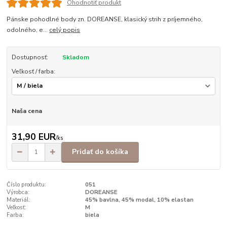
Ohodnotiť produkt
Pánske pohodlné body zn. DOREANSE, klasický strih z príjemného,
odolného, e...
celý popis
Dostupnosť:
Skladom
Veľkosť / farba:
Naša cena
31,90 EUR
/
ks
Pridať do košíka
Číslo produktu:
051
Výrobca:
DOREANSE
Materiál:
45% bavlna, 45% modal, 10% elastan
Veľkosť:
M
Farba:
biela